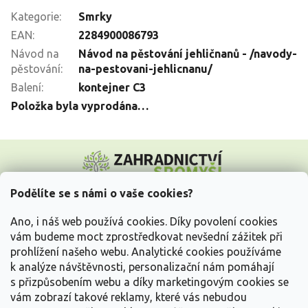
Kategorie
:
Smrky
EAN
:
2284900086793
Návod na
Návod na pěstování jehličnanů - /navody-
pěstování
:
na-pestovani-jehlicnanu/
Balení
:
kontejner C3
Položka byla vyprodána…
Z
á
p
a
Podělíte se s námi o vaše cookies?
t
Vše o nákupu
í
Ano, i náš web používá cookies. Díky povolení cookies
vám budeme moct zprostředkovat nevšední zážitek při
prohlížení našeho webu. Analytické cookies používáme
Informace pro Vás
k analýze návštěvnosti, personalizační nám pomáhají
s přizpůsobením webu a díky marketingovým cookies se
Kontakujte nás
vám zobrazí takové reklamy, které vás nebudou