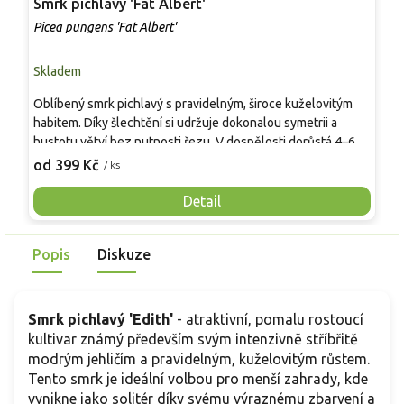
Smrk pichlavý 'Fat Albert'
S
Picea pungens 'Fat Albert'
P
Skladem
S
Oblíbený smrk pichlavý s pravidelným, široce kuželovitým
Š
habitem. Díky šlechtění si udržuje dokonalou symetrii a
K
hustotu větví bez nutnosti řezu. V dospělosti dorůstá 4–6
k
metrů. Tuhé, ostré jehličí s výrazným voskovým povlakem
t
od 399 Kč
o
/ ks
září stříbřitě modrým odstínem. Rostlina vyniká jako solitér
6
ve větších zahradách, kde kontrastuje s tmavou zelení.
j
Detail
Oceňována je pro svou dlouhověkost, stabilitu a vysokou
p
odolnost vůči sněhové pokrývce, kterou si uchovává i v
p
Popis
Diskuze
pokročilém věku.
p
m
z
Smrk pichlavý 'Edith'
- atraktivní, pomalu rostoucí
kultivar známý především svým intenzivně stříbřitě
modrým jehličím a pravidelným, kuželovitým růstem.
Tento smrk je ideální volbou pro menší zahrady, kde
vynikne jako solitér díky svému výraznému zbarvení a