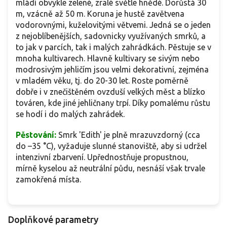
mládí obvykle zelené, zralé světle hnědé. Dorůstá 30
m, vzácně až 50 m. Koruna je hustě zavětvena
vodorovnými, kuželovitými větvemi. Jedná se o jeden
z nejoblíbenějších, sadovnicky využívaných smrků, a
to jak v parcích, tak i malých zahrádkách. Pěstuje se v
mnoha kultivarech. Hlavně kultivary se sivým nebo
modrosivým jehličím jsou velmi dekorativní, zejména
v mladém věku, tj. do 20-30 let. Roste poměrně
dobře i v znečištěném ovzduší velkých měst a blízko
továren, kde jiné jehličnany trpí. Díky pomalému růstu
se hodí i do malých zahrádek.
Pěstování:
Smrk 'Edith' je plně mrazuvzdorný (cca
do –35 °C), vyžaduje slunné stanoviště, aby si udržel
intenzivní zbarvení. Upřednostňuje propustnou,
mírně kyselou až neutrální půdu, nesnáší však trvale
zamokřená místa.
Doplňkové parametry