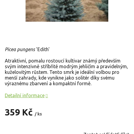
Picea pungens
'Edith'
Atraktivní, pomalu rostoucí kultivar známý především
svým intenzivně stříbřitě modrým jehličím a pravidelným,
kuželovitým růstem. Tento smrk je ideální volbou pro
menší zahrady, kde vynikne jako solitér díky svému
výraznému zbarvení a kompaktní formě.
Detailní informace
359 Kč
/ ks
Měrná
cena: