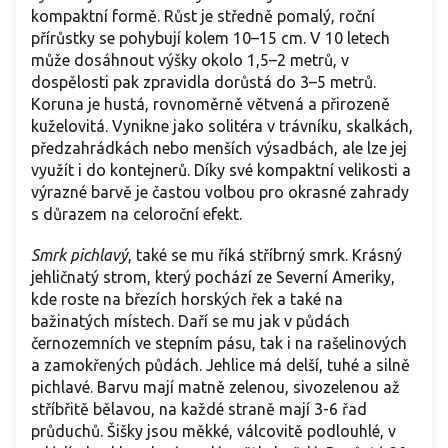
kompaktní formě. Růst je středně pomalý, roční
přírůstky se pohybují kolem 10–15 cm. V 10 letech
může dosáhnout výšky okolo 1,5–2 metrů, v
dospělosti pak zpravidla dorůstá do 3–5 metrů.
Koruna je hustá, rovnoměrně větvená a přirozeně
kuželovitá. Vynikne jako solitéra v trávníku, skalkách,
předzahrádkách nebo menších výsadbách, ale lze jej
využít i do kontejnerů. Díky své kompaktní velikosti a
výrazné barvě je častou volbou pro okrasné zahrady
s důrazem na celoroční efekt.
Smrk pichlavý
, také se mu říká stříbrný smrk. Krásný
jehličnatý strom, který pochází ze Severní Ameriky,
kde roste na březích horských řek a také na
bažinatých místech. Daří se mu jak v půdách
černozemních ve stepním pásu, tak i na rašelinových
a zamokřených půdách. Jehlice má delší, tuhé a silně
pichlavé. Barvu mají matně zelenou, sivozelenou až
stříbřitě bělavou, na každé straně mají 3-6 řad
průduchů. Šišky jsou měkké, válcovitě podlouhlé, v