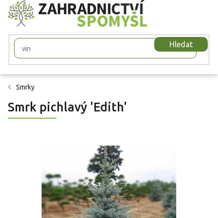
Přejít
na
obsah
Hledat
Smrky
Smrk pichlavý 'Edith'