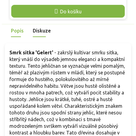
scroll-anchor="true" data-turn="assistant" tabindex="-1">
s
Zakrslý kultivar smrku sitka, odvozený z druhu původního
s
Do košíku
na vlhkých pobřežích západní Severní Ameriky. Z
b
mohutného stromu vznikla výběrem miniaturní forma
t
vhodná pro malé zahrady, skalky a vřesoviště. 'Midget' roste
Popis
Diskuze
velmi pomalu a tvoří hustý, ploše kulovitý až široce vejčitý
keř. V našich podmínkách dorůstá přibližně 0,8–1 m výšky a
1–1,2 m šířky. Krátké, částečně převislé větve nesou husté
Smrk sitka 'Gelert'
- zakrslý kultivar smrku sitka,
dvoubarevné jehlice, díky nimž koruna působí jemně
který vnáší do výsadeb jemnou eleganci a kompaktní
stříbřitým dojmem po celý rok. Na jaře občas vytváří drobné
texturu. Tento jehličnan se vyznačuje velmi pomalým,
světle hnědé šišky a dobře se kombinuje s vřesy, zakrslými
téměř až plazivým růstem v mládí, který se postupně
borovicemi či travinami.
formuje do hustého, polokulovitého až mírně
nepravidelného habitu. Větve jsou hustě olistěné a
rostou v mnoha patrech, což vytváří pocit stability a
hustoty. Jehlice jsou krátké, tuhé, ostré a hustě
uspořádané kolem větví. Charakteristickým znakem
tohoto druhu jsou spodní strany jehlic, které nesou
stříbřitý nádech, což v kombinaci s tmavě
modrozeleným svrškem vytváří vizuálně působivý
kontrast a hloubku barev. Tato dřevina dosahuje v