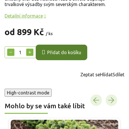
trvalkové výsadby svým severským charakterem.
Detailní informace
od
899 Kč
/ ks
Měrná
cena:
−
+
Přidat do košíku
Zeptat se
Hlídat
Sdílet
High-contrast mode
Mohlo by se vám také líbit