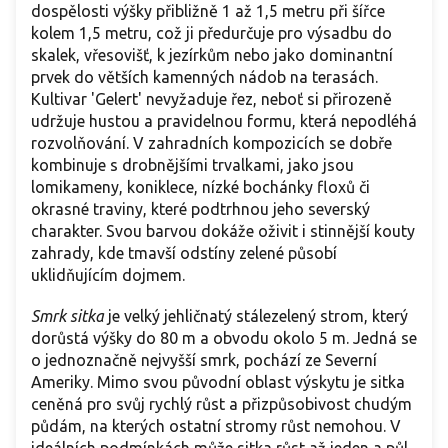
dospělosti výšky přibližně 1 až 1,5 metru při šířce
kolem 1,5 metru, což ji předurčuje pro výsadbu do
skalek, vřesovišť, k jezírkům nebo jako dominantní
prvek do větších kamenných nádob na terasách.
Kultivar 'Gelert' nevyžaduje řez, neboť si přirozeně
udržuje hustou a pravidelnou formu, která nepodléhá
rozvolňování. V zahradních kompozicích se dobře
kombinuje s drobnějšími trvalkami, jako jsou
lomikameny, koniklece, nízké bochánky floxů či
okrasné traviny, které podtrhnou jeho severský
charakter. Svou barvou dokáže oživit i stinnější kouty
zahrady, kde tmavší odstíny zelené působí
uklidňujícím dojmem.
Smrk sitka
je velký jehličnatý stálezelený strom, který
dorůstá výšky do 80 m a obvodu okolo 5 m. Jedná se
o jednoznačně nejvyšší smrk, pochází ze Severní
Ameriky. Mimo svou původní oblast výskytu je sitka
ceněná pro svůj rychlý růst a přizpůsobivost chudým
půdám, na kterých ostatní stromy růst nemohou. V