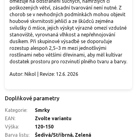
omezuje na odstranění suchých, namrzlých či
poškozených větví, zásadní tvarování není nutné. Z
chorob se v nevhodných podmínkách mohou objevit
houbové skvrnitosti jehličí a ze škůdců zejména
svilušky či mšice, jejich výskyt výrazně omezí vzdušné
stanoviště, vyrovnaná vlhkost a nepřehnojování
dusíkem. Při skupinové výsadbě se doporučuje
rozestup alespoň 2,5–3 m mezi jednotlivými
rostlinami nebo většími dřevinami, aby měl kultivar
dostatek prostoru pro rozvinutí plného tvaru a barvy.
Autor: Nikol | Revize: 12.6. 2026
Doplňkové parametry
Kategorie
:
Smrky
EAN
:
Zvolte variantu
Výška
:
120-150
Barva listu
:
Šedivá/Stříbrná, Zelená