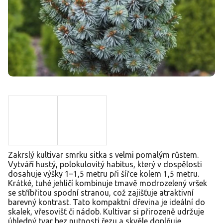
Zakrslý kultivar smrku sitka s velmi pomalým růstem.
Vytváří hustý, polokulovitý habitus, který v dospělosti
dosahuje výšky 1–1,5 metru při šířce kolem 1,5 metru.
Krátké, tuhé jehličí kombinuje tmavě modrozelený vršek
se stříbřitou spodní stranou, což zajišťuje atraktivní
barevný kontrast. Tato kompaktní dřevina je ideální do
skalek, vřesovišť či nádob. Kultivar si přirozeně udržuje
úhledný tvar bez nutnosti řezu a skvěle doplňuje