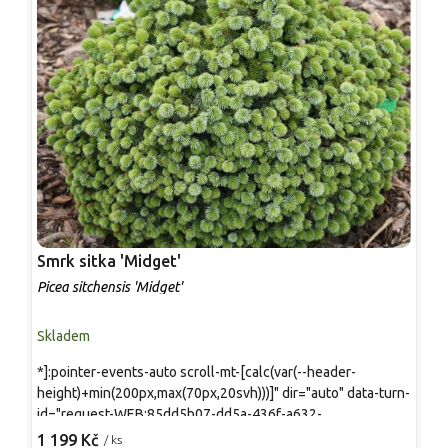
Smrk sitka 'Midget'
S
Picea sitchensis 'Midget'
P
Skladem
S
*]:pointer-events-auto scroll-mt-[calc(var(--header-
Z
height)+min(200px,max(70px,20svh)))]" dir="auto" data-turn-
v
id="request-WEB:85dd5b07-dd5a-436f-a632-
d
cdebfa257f75-10" data-testid="conversation-turn-22" data-
j
1 199 Kč
8
/ ks