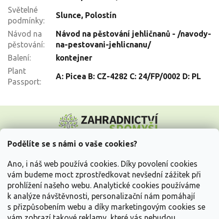
Světelné
Slunce
,
Polostín
podmínky
:
Návod na
Návod na pěstování jehličnanů - /navody-
pěstování
:
na-pestovani-jehlicnanu/
Balení
:
kontejner
Plant
A: Picea B: CZ-4282 C: 24/FP/0002 D: PL
Passport
:
Z
á
p
a
Podělíte se s námi o vaše cookies?
t
Vše o nákupu
í
Ano, i náš web používá cookies. Díky povolení cookies
vám budeme moct zprostředkovat nevšední zážitek při
prohlížení našeho webu. Analytické cookies používáme
Informace pro Vás
k analýze návštěvnosti, personalizační nám pomáhají
s přizpůsobením webu a díky marketingovým cookies se
Kontakujte nás
vám zobrazí takové reklamy, které vás nebudou