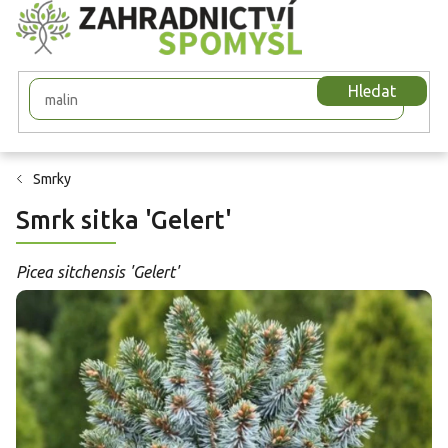
Přejít
na
obsah
Hledat
Smrky
Smrk sitka 'Gelert'
Picea sitchensis 'Gelert'