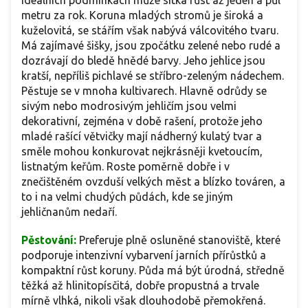
ideálních podmínkách může sitka růst až jeden a půl
metru za rok. Koruna mladých stromů je široká a
kuželovitá, se stářím však nabývá válcovitého tvaru.
Má zajímavé šišky, jsou zpočátku zelené nebo rudé a
dozrávají do bledě hnědé barvy. Jeho jehlice jsou
kratší, nepříliš pichlavé se stříbro-zeleným nádechem.
Pěstuje se v mnoha kultivarech. Hlavně odrůdy se
sivým nebo modrosivým jehličím jsou velmi
dekorativní, zejména v době rašení, protože jeho
mladé rašící větvičky mají nádherný kulatý tvar a
směle mohou konkurovat nejkrásněji kvetoucím,
listnatým keřům. Roste poměrně dobře i v
znečištěném ovzduší velkých měst a blízko továren, a
to i na velmi chudých půdách, kde se jiným
jehličnanům nedaří.
Pěstování:
Preferuje plně osluněné stanoviště, které
podporuje intenzivní vybarvení jarních přírůstků a
kompaktní růst koruny. Půda má být úrodná, středně
těžká až hlinitopísčitá, dobře propustná a trvale
mírně vlhká, nikoli však dlouhodobě přemokřená.