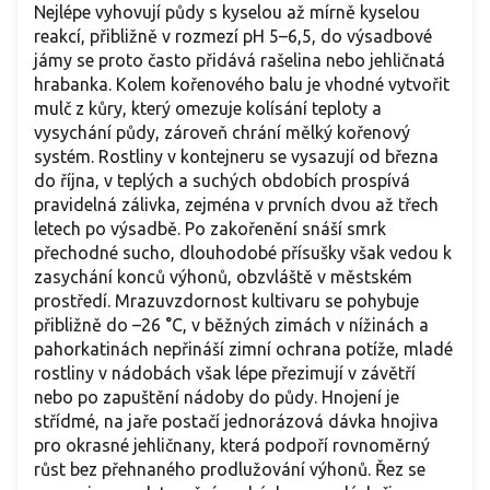
Nejlépe vyhovují půdy s kyselou až mírně kyselou
reakcí, přibližně v rozmezí pH 5–6,5, do výsadbové
jámy se proto často přidává rašelina nebo jehličnatá
hrabanka. Kolem kořenového balu je vhodné vytvořit
mulč z kůry, který omezuje kolísání teploty a
vysychání půdy, zároveň chrání mělký kořenový
systém. Rostliny v kontejneru se vysazují od března
do října, v teplých a suchých obdobích prospívá
pravidelná zálivka, zejména v prvních dvou až třech
letech po výsadbě. Po zakořenění snáší smrk
přechodné sucho, dlouhodobé přísušky však vedou k
zasychání konců výhonů, obzvláště v městském
prostředí. Mrazuvzdornost kultivaru se pohybuje
přibližně do –26 °C, v běžných zimách v nížinách a
pahorkatinách nepřináší zimní ochrana potíže, mladé
rostliny v nádobách však lépe přezimují v závětří
nebo po zapuštění nádoby do půdy. Hnojení je
střídmé, na jaře postačí jednorázová dávka hnojiva
pro okrasné jehličnany, která podpoří rovnoměrný
růst bez přehnaného prodlužování výhonů. Řez se