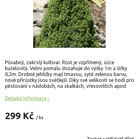
Půvabný, zakrslý kultivar. Růst je vzpřímený, úzce
kuželovitý. Velmi pomalu dosahuje do výšky 1m a šířky
0,2m. Drobné jehličky mají tmavou, sytě zelenou barvu,
nové přírůstky jsou světlejší. Díky své velikosti se hodí pro
pěstování v nádobách, na skalkách, vřesovištích apod.
Detailní informace
299 Kč
/ ks
Měrná
cena:
Zeptat se
Hlídat
Sdílet