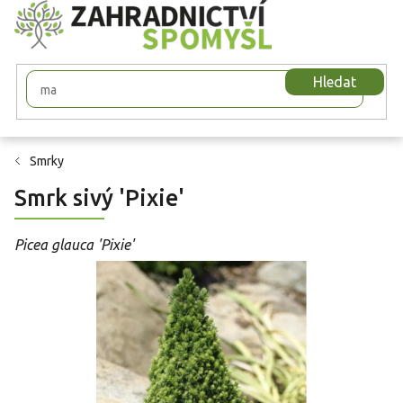
Přejít
na
obsah
Hledat
Smrky
Smrk sivý 'Pixie'
Picea glauca 'Pixie'