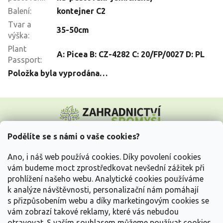
Balení
:
kontejner C2
Tvar a
35-50cm
výška
:
Plant
A: Picea B: CZ-4282 C: 20/FP/0027 D: PL
Passport
:
Položka byla vyprodána…
Z
á
p
a
Podělíte se s námi o vaše cookies?
t
Vše o nákupu
í
Ano, i náš web používá cookies. Díky povolení cookies
vám budeme moct zprostředkovat nevšední zážitek při
prohlížení našeho webu. Analytické cookies používáme
Informace pro Vás
k analýze návštěvnosti, personalizační nám pomáhají
s přizpůsobením webu a díky marketingovým cookies se
Kontakujte nás
vám zobrazí takové reklamy, které vás nebudou
otravovat.
S vaším souhlasem můžeme používat cookies