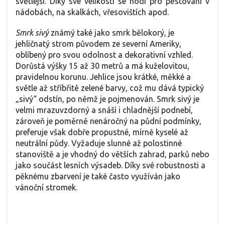
světlejší. Díky své velikosti se hodí pro pěstování v
nádobách, na skalkách, vřesovištích apod.
Smrk sivý
známý také jako smrk bělokorý, je
jehličnatý strom původem ze severní Ameriky,
oblíbený pro svou odolnost a dekorativní vzhled.
Dorůstá výšky 15 až 30 metrů a má kuželovitou,
pravidelnou korunu. Jehlice jsou krátké, měkké a
světle až stříbřitě zelené barvy, což mu dává typický
„sivý“ odstín, po němž je pojmenován. Smrk sivý je
velmi mrazuvzdorný a snáší i chladnější podnebí,
zároveň je poměrně nenáročný na půdní podmínky,
preferuje však dobře propustné, mírně kyselé až
neutrální půdy. Vyžaduje slunné až polostinné
stanoviště a je vhodný do větších zahrad, parků nebo
jako součást lesních výsadeb. Díky své robustnosti a
pěknému zbarvení je také často využíván jako
vánoční stromek.