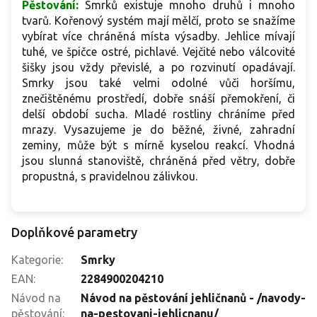
Pěstování:
Smrků existuje mnoho druhů i mnoho
tvarů. Kořenový systém mají mělčí, proto se snažíme
vybírat více chráněná místa výsadby. Jehlice mívají
tuhé, ve špičce ostré, pichlavé. Vejčité nebo válcovité
šišky jsou vždy převislé, a po rozvinutí opadávají.
Smrky jsou také velmi odolné vůči horšímu,
znečištěnému prostředí, dobře snáší přemokření, či
delší období sucha. Mladé rostliny chráníme před
mrazy. Vysazujeme je do běžné, živné, zahradní
zeminy, může být s mírně kyselou reakcí. Vhodná
jsou slunná stanoviště, chráněná před větry, dobře
propustná, s pravidelnou zálivkou.
Doplňkové parametry
Kategorie
:
Smrky
EAN
:
2284900204210
Návod na
Návod na pěstování jehličnanů - /navody-
pěstování
:
na-pestovani-jehlicnanu/