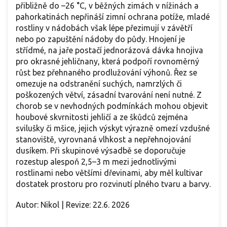
přibližně do –26 °C, v běžných zimách v nížinách a
pahorkatinách nepřináší zimní ochrana potíže, mladé
rostliny v nádobách však lépe přezimují v závětří
nebo po zapuštění nádoby do půdy. Hnojení je
střídmé, na jaře postačí jednorázová dávka hnojiva
pro okrasné jehličnany, která podpoří rovnoměrný
růst bez přehnaného prodlužování výhonů. Řez se
omezuje na odstranění suchých, namrzlých či
poškozených větví, zásadní tvarování není nutné. Z
chorob se v nevhodných podmínkách mohou objevit
houbové skvrnitosti jehličí a ze škůdců zejména
svilušky či mšice, jejich výskyt výrazně omezí vzdušné
stanoviště, vyrovnaná vlhkost a nepřehnojování
dusíkem. Při skupinové výsadbě se doporučuje
rozestup alespoň 2,5–3 m mezi jednotlivými
rostlinami nebo většími dřevinami, aby měl kultivar
dostatek prostoru pro rozvinutí plného tvaru a barvy.
Autor: Nikol | Revize: 22.6. 2026