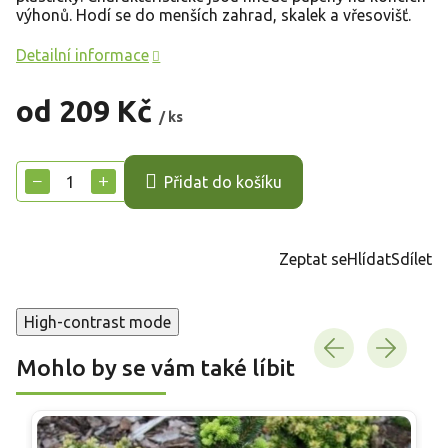
výhonů. Hodí se do menších zahrad, skalek a vřesovišť.
Detailní informace
od
209 Kč
/ ks
Měrná
cena:
−
+
Přidat do košíku
Zeptat se
Hlídat
Sdílet
High-contrast mode
Mohlo by se vám také líbit