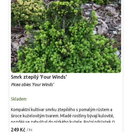
Smrk ztepilý 'Four Winds'
S
Picea abies 'Four Winds'
P
Skladem
S
Kompaktní kultivar smrku ztepilého s pomalým růstem a
T
široce kuželovitým tvarem. Mladé rostliny bývají kulovité,
'
později se zahušťují do nízkého kužele. Roční přírůstek činí
s
asi 2,5–10 cm, v dospělosti dorůstá přibližně 1,2–1,5 m výšky
249 Kč
/ ks
k