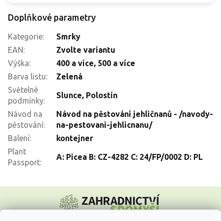
Doplňkové parametry
Kategorie
:
Smrky
EAN
:
Zvolte variantu
Výška
:
400 a více
,
500 a více
Barva listu
:
Zelená
Světelné
Slunce
,
Polostín
podmínky
:
Návod na
Návod na pěstování jehličnanů - /navody-
pěstování
:
na-pestovani-jehlicnanu/
Balení
:
kontejner
Plant
A: Picea B: CZ-4282 C: 24/FP/0002 D: PL
Passport
:
Z
á
p