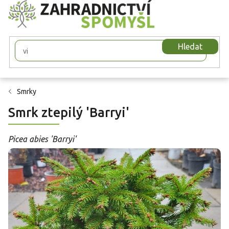
Přejít
na
obsah
Hledat
Smrky
Smrk ztepilý 'Barryi'
Picea abies 'Barryi'