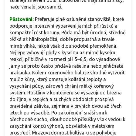
sklánějí směrem dolů. Žlutou barvu mají samčí šišky,
načervenalé jsou samičí.
Pěstování:
Preferuje plně osluněné stanoviště, které
podporuje intenzivní vybarvení jarních přírůstků a
kompaktní růst koruny. Půda má být úrodná, středně
těžká až hlinitopísčitá, dobře propustná a trvale
mírně vlhká, nikoli však dlouhodobě přemokřená.
Nejlépe vyhovují půdy s kyselou až mírně kyselou
reakcí, přibližně v rozmezí pH 5–6,5, do výsadbové
jámy se proto často přidává rašelina nebo jehličnatá
hrabanka. Kolem kořenového balu je vhodné vytvořit
mulč z kůry, který omezuje kolísání teploty a
vysychání půdy, zároveň chrání mělký kořenový
systém. Rostliny v kontejneru se vysazují od března
do října, v teplých a suchých obdobích prospívá
pravidelná zálivka, zejména v prvních dvou až třech
letech po výsadbě. Po zakořenění snáší smrk
přechodné sucho, dlouhodobé přísušky však vedou k
zasychání konců výhonů, obzvláště v městském
prostředí. Mrazuvzdornost kultivaru se pohybuje