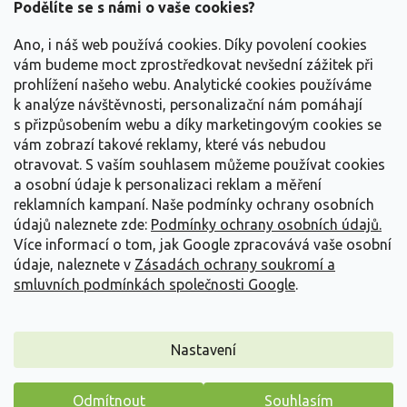
a
Podělíte se s námi o vaše cookies?
t
Vše o nákupu
í
Ano, i náš web používá cookies. Díky povolení cookies
vám budeme moct zprostředkovat nevšední zážitek při
prohlížení našeho webu. Analytické cookies používáme
Informace pro Vás
k analýze návštěvnosti, personalizační nám pomáhají
s přizpůsobením webu a díky marketingovým cookies se
Kontakujte nás
vám zobrazí takové reklamy, které vás nebudou
otravovat.
S vaším souhlasem můžeme používat cookies
a osobní údaje k personalizaci reklam a měření
reklamních kampaní. Naše podmínky ochrany osobních
údajů naleznete zde:
Podmínky ochrany osobních údajů.
Více informací o tom, jak Google zpracovává vaše osobní
údaje, naleznete v
Zásadách ochrany soukromí a
smluvních podmínkách společnosti Google
.
Vytvořil Shoptet
Nastavení
Copyright 2026
Zahradnictví Spomyšl
. Všechna práva
Odmítnout
Souhlasím