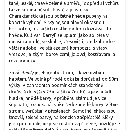
tuhé, lesklé, tmavě zelené a směřují dopředu i vzhůru,
takže koruna působí hustě a plasticky.
Charakteristické jsou početné hnědé pupeny na
koncích výhonů. Šišky nejsou hlavní okrasnou
hodnotou, u starších rostlin mohou dozrávat do
hnědé. Kultivar 'Barryi' se uplatní jako solitéra v
menší zahradě, ve skalce, vřesovišti, předzahrádce,
větší nádobě i ve stálezelené kompozici s vřesy,
vřesovci, nízkými borovicemi, jalovci, kostřavami a
rozchodníky.
Smrk ztepilý
je
jehličnatý strom, s kuželovitým
habitem. Ve volné přírodě dokáže dorůst až do 50m
výšky. V zahradních podmínkách standardně
dorůstá do výšky 25m a šířky 7m. Kůra je v mládí
hladká, hnědé barvy, v průběhu stárnutí je více
šupinatá, rozpukaná, spíše šedo-hnědé barvy. Větve
stromu vyrůstají v přeslenech. Samotné jehlice jsou
tmavší, zelené barvy, na koncích zašpičatělé. Šišky
jsou podlouhlé, nejprve rostou vzpřímeně, později se