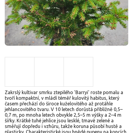
Zakrslý kultivar smrku ztepilého 'Barryi' roste pomalu a
tvoří kompaktní, v mládí téměř kulovitý habitus, který
časem přechází do široce kuželovitého až protáhle
jehlancovitého tvaru. V 10 letech dorůstá přibližně 0,5–
0,7 m, po mnoha letech obvykle 2,5–5 m výšky a 2–4 m
šířky. Krátké tuhé jehlice jsou lesklé, tmavě zelené a
směřují dopředu i vzhůru, takže koruna působí hustě a
plasticky. Charakteristické jsou hnědé pupeny na koncích