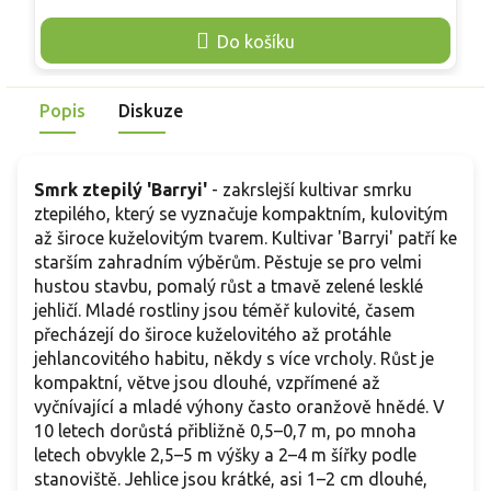
o
a 0,8–1 m šířky. Krátké, tužší, svěže až tmavě zelené jehlice
v
doplňují hustě založené pupeny, z nichž na jaře raší světlé
Do košíku
d
přírůstky. Hodí se do skalek, nádob, vřesovišť i
t
předzahrádek.
U
Popis
Diskuze
n
Smrk ztepilý 'Barryi'
- zakrslejší kultivar smrku
ztepilého, který se vyznačuje kompaktním, kulovitým
až široce kuželovitým tvarem. Kultivar 'Barryi' patří ke
starším zahradním výběrům. Pěstuje se pro velmi
hustou stavbu, pomalý růst a tmavě zelené lesklé
jehličí. Mladé rostliny jsou téměř kulovité, časem
přecházejí do široce kuželovitého až protáhle
jehlancovitého habitu, někdy s více vrcholy. Růst je
kompaktní, větve jsou dlouhé, vzpřímené až
vyčnívající a mladé výhony často oranžově hnědé. V
10 letech dorůstá přibližně 0,5–0,7 m, po mnoha
letech obvykle 2,5–5 m výšky a 2–4 m šířky podle
stanoviště. Jehlice jsou krátké, asi 1–2 cm dlouhé,