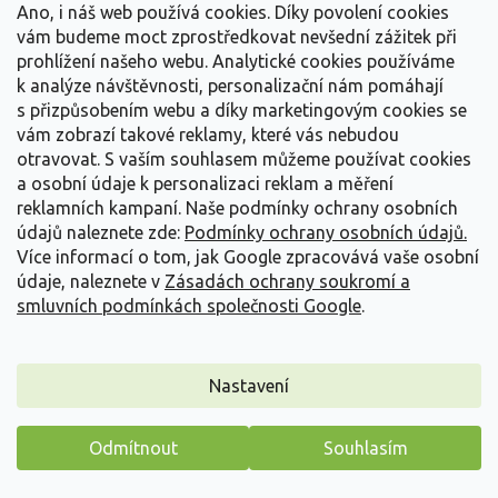
Vše o nákupu
í
Ano, i náš web používá cookies. Díky povolení cookies
vám budeme moct zprostředkovat nevšední zážitek při
prohlížení našeho webu. Analytické cookies používáme
Informace pro Vás
k analýze návštěvnosti, personalizační nám pomáhají
s přizpůsobením webu a díky marketingovým cookies se
Kontakujte nás
vám zobrazí takové reklamy, které vás nebudou
otravovat.
S vaším souhlasem můžeme používat cookies
a osobní údaje k personalizaci reklam a měření
reklamních kampaní. Naše podmínky ochrany osobních
údajů naleznete zde:
Podmínky ochrany osobních údajů.
Více informací o tom, jak Google zpracovává vaše osobní
údaje, naleznete v
Zásadách ochrany soukromí a
smluvních podmínkách společnosti Google
.
Vytvořil Shoptet
Nastavení
Copyright 2026
Zahradnictví Spomyšl
. Všechna práva
Odmítnout
Souhlasím
vyhrazena.
Máme pro vás malý dárek