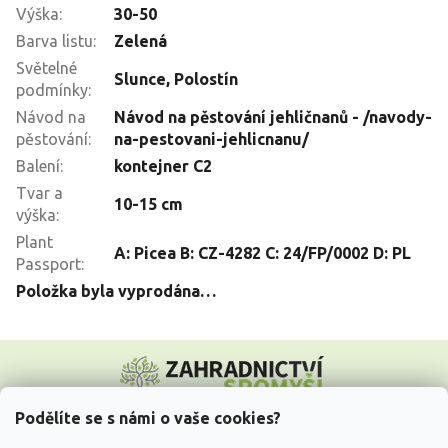
Výška
:
30-50
Barva listu
:
Zelená
Světelné
Slunce
,
Polostín
podmínky
:
Návod na
Návod na pěstování jehličnanů - /navody-
pěstování
:
na-pestovani-jehlicnanu/
Balení
:
kontejner C2
Tvar a
10-15 cm
výška
:
Plant
A: Picea B: CZ-4282 C: 24/FP/0002 D: PL
Passport
:
Položka byla vyprodána…
Z
á
p
a
Podělíte se s námi o vaše cookies?
t