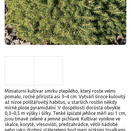
Miniaturní kultivar smrku ztepilého, který roste velmi
pomalu, ročně přirůstá asi 3–4 cm. Vytváří široce kulovitý
až nízce polštářovitý habitus, u starších rostlin někdy
mírně ploše pyramidální. V dospělosti dorůstá obvykle
0,3–0,5 m výšky i šířky. Tenké špičaté jehlice měří asi 1 cm,
jsou tmavě zelené a jemně pichlavé. Kultivar vynikne ve
skalce, korytě, vřesovišti, předzahrádce, větší nádobě
nebo jako drobný stálezelený bod mezi nízkými trvalkami.