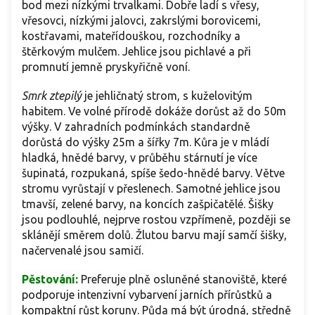
bod mezi nízkými trvalkami. Dobře ladí s vřesy,
vřesovci, nízkými jalovci, zakrslými borovicemi,
kostřavami, mateřídouškou, rozchodníky a
štěrkovým mulčem. Jehlice jsou pichlavé a při
promnutí jemně pryskyřičně voní.
Smrk ztepilý
je
jehličnatý strom, s kuželovitým
habitem. Ve volné přírodě dokáže dorůst až do 50m
výšky. V zahradních podmínkách standardně
dorůstá do výšky 25m a šířky 7m. Kůra je v mládí
hladká, hnědé barvy, v průběhu stárnutí je více
šupinatá, rozpukaná, spíše šedo-hnědé barvy. Větve
stromu vyrůstají v přeslenech. Samotné jehlice jsou
tmavší, zelené barvy, na koncích zašpičatělé. Šišky
jsou podlouhlé, nejprve rostou vzpřímeně, později se
sklánějí směrem dolů. Žlutou barvu mají samčí šišky,
načervenalé jsou samičí.
Pěstování:
Preferuje plně osluněné stanoviště, které
podporuje intenzivní vybarvení jarních přírůstků a
kompaktní růst koruny. Půda má být úrodná, středně