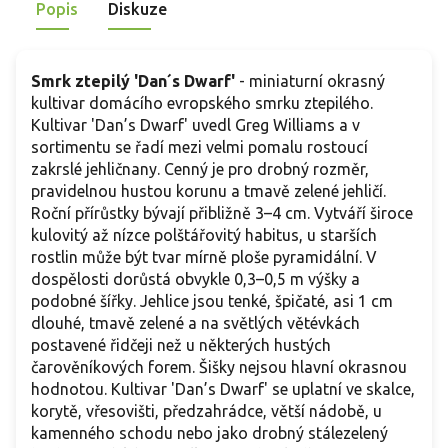
Popis
Diskuze
z
Smrk ztepilý 'Dan´s Dwarf'
- miniaturní okrasný
kultivar domácího evropského smrku ztepilého.
Kultivar 'Dan’s Dwarf' uvedl Greg Williams a v
sortimentu se řadí mezi velmi pomalu rostoucí
zakrslé jehličnany. Cenný je pro drobný rozměr,
pravidelnou hustou korunu a tmavě zelené jehličí.
Roční přírůstky bývají přibližně 3–4 cm. Vytváří široce
kulovitý až nízce polštářovitý habitus, u starších
rostlin může být tvar mírně ploše pyramidální. V
dospělosti dorůstá obvykle 0,3–0,5 m výšky a
podobné šířky. Jehlice jsou tenké, špičaté, asi 1 cm
dlouhé, tmavě zelené a na světlých větévkách
postavené řidčeji než u některých hustých
čarověníkových forem. Šišky nejsou hlavní okrasnou
hodnotou. Kultivar 'Dan’s Dwarf' se uplatní ve skalce,
korytě, vřesovišti, předzahrádce, větší nádobě, u
kamenného schodu nebo jako drobný stálezelený