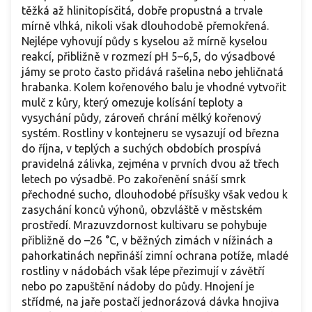
těžká až hlinitopísčitá, dobře propustná a trvale
mírně vlhká, nikoli však dlouhodobě přemokřená.
Nejlépe vyhovují půdy s kyselou až mírně kyselou
reakcí, přibližně v rozmezí pH 5–6,5, do výsadbové
jámy se proto často přidává rašelina nebo jehličnatá
hrabanka. Kolem kořenového balu je vhodné vytvořit
mulč z kůry, který omezuje kolísání teploty a
vysychání půdy, zároveň chrání mělký kořenový
systém. Rostliny v kontejneru se vysazují od března
do října, v teplých a suchých obdobích prospívá
pravidelná zálivka, zejména v prvních dvou až třech
letech po výsadbě. Po zakořenění snáší smrk
přechodné sucho, dlouhodobé přísušky však vedou k
zasychání konců výhonů, obzvláště v městském
prostředí. Mrazuvzdornost kultivaru se pohybuje
přibližně do –26 °C, v běžných zimách v nížinách a
pahorkatinách nepřináší zimní ochrana potíže, mladé
rostliny v nádobách však lépe přezimují v závětří
nebo po zapuštění nádoby do půdy. Hnojení je
střídmé, na jaře postačí jednorázová dávka hnojiva