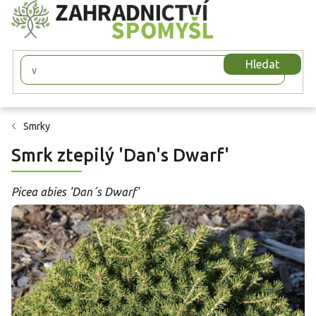
Přejít
na
obsah
Hledat
Smrky
Smrk ztepilý 'Dan's Dwarf'
Picea abies 'Dan´s Dwarf'