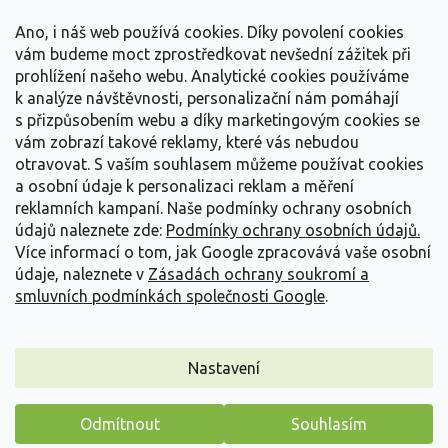
t
Vše o nákupu
í
Ano, i náš web používá cookies. Díky povolení cookies
vám budeme moct zprostředkovat nevšední zážitek při
prohlížení našeho webu. Analytické cookies používáme
Informace pro Vás
k analýze návštěvnosti, personalizační nám pomáhají
s přizpůsobením webu a díky marketingovým cookies se
Kontakujte nás
vám zobrazí takové reklamy, které vás nebudou
otravovat.
S vaším souhlasem můžeme používat cookies
a osobní údaje k personalizaci reklam a měření
reklamních kampaní. Naše podmínky ochrany osobních
údajů naleznete zde:
Podmínky ochrany osobních údajů.
Více informací o tom, jak Google zpracovává vaše osobní
údaje, naleznete v
Zásadách ochrany soukromí a
smluvních podmínkách společnosti Google
.
Vytvořil Shoptet
Nastavení
Copyright 2026
Zahradnictví Spomyšl
. Všechna práva
Odmítnout
Souhlasím
vyhrazena.