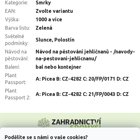
Kategorie
:
Smrky
EAN
:
Zvolte variantu
Výška
:
1000 a více
Barva listu
:
Zelená
Světelné
Slunce
,
Polostín
podmínky
:
Návod na
Návod na pěstování jehličnanů - /navody-
pěstování
:
na-pestovani-jehlicnanu/
Balení
:
bal nebo kontejner
Plant
A: Picea B: CZ-4282 C: 20/FP/0171 D: CZ
Passport
:
Plant
A: Picea B: CZ-4282 C: 21/FP/0043 D: CZ
Passport 2
:
Z
á
p
a
Podělíte se s námi o vaše cookies?