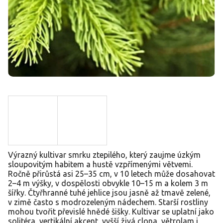
Výrazný kultivar smrku ztepilého, který zaujme úzkým
sloupovitým habitem a hustě vzpřímenými větvemi.
Ročně přirůstá asi 25–35 cm, v 10 letech může dosahovat
2–4 m výšky, v dospělosti obvykle 10–15 m a kolem 3 m
šířky. Čtyřhranné tuhé jehlice jsou jasně až tmavě zelené,
v zimě často s modrozeleným nádechem. Starší rostliny
mohou tvořit převislé hnědé šišky. Kultivar se uplatní jako
solitéra, vertikální akcent, vyšší živá clona, větrolam i