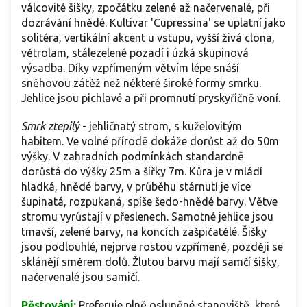
válcovité šišky, zpočátku zelené až načervenalé, při
dozrávání hnědé. Kultivar 'Cupressina' se uplatní jako
solitéra, vertikální akcent u vstupu, vyšší živá clona,
větrolam, stálezelené pozadí i úzká skupinová
výsadba. Díky vzpřímeným větvím lépe snáší
sněhovou zátěž než některé široké formy smrku.
Jehlice jsou pichlavé a při promnutí pryskyřičně voní.
Smrk ztepilý
-
jehličnatý strom, s kuželovitým
habitem. Ve volné přírodě dokáže dorůst až do 50m
výšky. V zahradních podmínkách standardně
dorůstá do výšky 25m a šířky 7m. Kůra je v mládí
hladká, hnědé barvy, v průběhu stárnutí je více
šupinatá, rozpukaná, spíše šedo-hnědé barvy. Větve
stromu vyrůstají v přeslenech. Samotné jehlice jsou
tmavší, zelené barvy, na koncích zašpičatělé. Šišky
jsou podlouhlé, nejprve rostou vzpřímeně, později se
sklánějí směrem dolů. Žlutou barvu mají samčí šišky,
načervenalé jsou samičí.
Pěstování:
Preferuje plně osluněné stanoviště, které