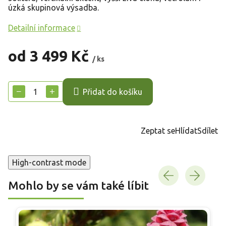
úzká skupinová výsadba.
Detailní informace
od
3 499 Kč
/ ks
Měrná
cena:
−
+
Přidat do košíku
Zeptat se
Hlídat
Sdílet
High-contrast mode
Mohlo by se vám také líbit