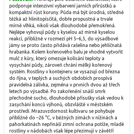
podporuje intenzivní vybarvení jarních přírůstků a
kompaktní růst koruny. Půda má být úrodná, středně
těžká až hlinitopísčitá, dobře propustná a trvale
mírně vlhká, nikoli však dlouhodobě přemokřená.
Nejlépe vyhovují půdy s kyselou až mírně kyselou
reakcí, přibližně v rozmezí pH 5–6,5, do výsadbové
jámy se proto často přidává rašelina nebo jehličnatá
hrabanka. Kolem kořenového balu je vhodné vytvořit
mulč z kůry, který omezuje kolísání teploty a
vysychání půdy, zároveň chrání mělký kořenový
systém. Rostliny v kontejneru se vysazují od března
do října, v teplých a suchých obdobích prospívá
pravidelná zálivka, zejména v prvních dvou až třech
letech po výsadbě. Po zakořenění snáší smrk
přechodné sucho, dlouhodobé přísušky však vedou k
zasychání konců výhonů, obzvláště v městském
prostředí. Mrazuvzdornost kultivaru se pohybuje
přibližně do –26 °C, v běžných zimách v nížinách a
pahorkatinách nepřináší zimní ochrana potíže, mladé
rostliny v nádobách však lépe přezimují v závětří