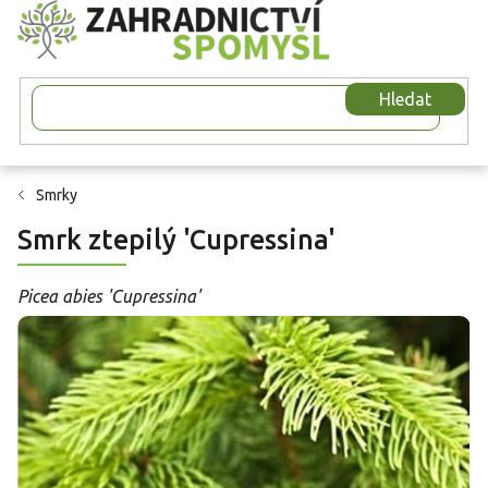
Přejít
na
obsah
Hledat
Smrky
Smrk ztepilý 'Cupressina'
Picea abies 'Cupressina'