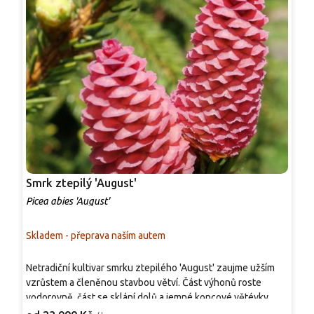
Smrk ztepilý 'August'
S
Picea abies 'August'
P
Skladem - přeprava naším autem
S
Netradiční kultivar smrku ztepilého 'August' zaujme užším
Z
vzrůstem a členěnou stavbou větví. Část výhonů roste
k
vodorovně, část se sklání dolů a jemné koncové větévky
p
převisají, takže strom působí vzdušněji než běžný smrk.
c