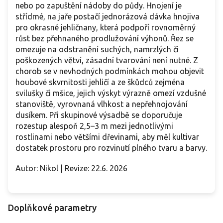
nebo po zapuštění nádoby do půdy. Hnojení je
střídmé, na jaře postačí jednorázová dávka hnojiva
pro okrasné jehličnany, která podpoří rovnoměrný
růst bez přehnaného prodlužování výhonů. Řez se
omezuje na odstranění suchých, namrzlých či
poškozených větví, zásadní tvarování není nutné. Z
chorob se v nevhodných podmínkách mohou objevit
houbové skvrnitosti jehličí a ze škůdců zejména
svilušky či mšice, jejich výskyt výrazně omezí vzdušné
stanoviště, vyrovnaná vlhkost a nepřehnojování
dusíkem. Při skupinové výsadbě se doporučuje
rozestup alespoň 2,5–3 m mezi jednotlivými
rostlinami nebo většími dřevinami, aby měl kultivar
dostatek prostoru pro rozvinutí plného tvaru a barvy.
Autor: Nikol | Revize: 22.6. 2026
Doplňkové parametry