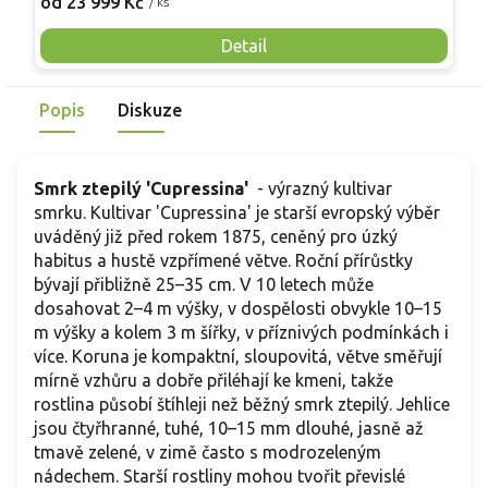
od 23 999 Kč
o
/ ks
Dorůstá přibližně 6–14 m výšky a 3–5 m šířky. Krátké tuhé
jehlice jsou svěže až sytě zelené a pichlavé. U starších
Detail
rostlin se objevují delší převislé šišky, mladé růžové až
narůžověle purpurové, při dozrávání hnědé. Hodí se jako
Popis
Diskuze
solitéra do větších zahrad a parků.
Smrk ztepilý 'Cupressina'
- výrazný kultivar
smrku. Kultivar 'Cupressina' je starší evropský výběr
uváděný již před rokem 1875, ceněný pro úzký
habitus a hustě vzpřímené větve. Roční přírůstky
bývají přibližně 25–35 cm. V 10 letech může
dosahovat 2–4 m výšky, v dospělosti obvykle 10–15
m výšky a kolem 3 m šířky, v příznivých podmínkách i
více. Koruna je kompaktní, sloupovitá, větve směřují
mírně vzhůru a dobře přiléhají ke kmeni, takže
rostlina působí štíhleji než běžný smrk ztepilý. Jehlice
jsou čtyřhranné, tuhé, 10–15 mm dlouhé, jasně až
tmavě zelené, v zimě často s modrozeleným
nádechem. Starší rostliny mohou tvořit převislé