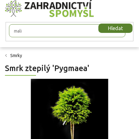
Přejít
na
obsah
Hledat
Smrky
Smrk ztepilý 'Pygmaea'