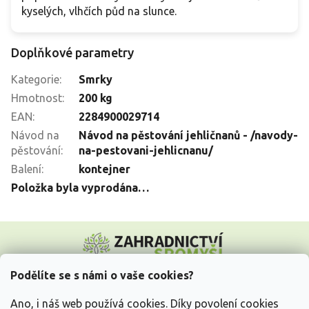
kyselých, vlhčích půd na slunce.
Doplňkové parametry
Kategorie
:
Smrky
Hmotnost
:
200 kg
EAN
:
2284900029714
Návod na
Návod na pěstování jehličnanů - /navody-
pěstování
:
na-pestovani-jehlicnanu/
Balení
:
kontejner
Položka byla vyprodána…
Z
á
p
a
Podělíte se s námi o vaše cookies?
t
Vše o nákupu
í
Ano, i náš web používá cookies. Díky povolení cookies