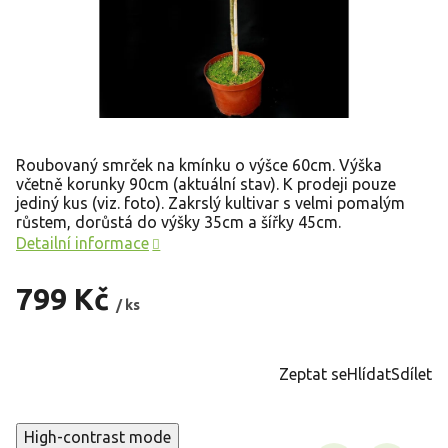
Roubovaný smrček na kmínku o výšce 60cm. Výška
včetně korunky 90cm (aktuální stav). K prodeji pouze
jediný kus (viz. foto). Zakrslý kultivar s velmi pomalým
růstem, dorůstá do výšky 35cm a šířky 45cm.
Detailní informace
799 Kč
/ ks
Měrná
cena:
Zeptat se
Hlídat
Sdílet
High-contrast mode