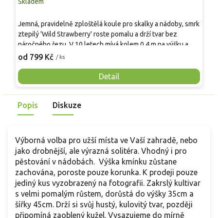
Skladem
S
Jemná, pravidelně zploštělá koule pro skalky a nádoby, smrk
S
ztepilý 'Wild Strawberry' roste pomalu a drží tvar bez
c
náročného řezu. V 10 letech mívá kolem 0,4 m na výšku a 0,5
K
m do šířky, jehlice jsou krátké a měkké, na jaře se objevují
v
od 799 Kč
o
/ ks
nápadné růžové mladé šištice. Oproti běžně sázené Picea
v
glauca 'Conica' působí přirozeněji a méně „pichlavě“.
o
Detail
Nejlépe prospívá na slunci až v lehkém polostínu v
z
propustné, mírně kyselé půdě, v nádobě ocení pravidelnou
„
Popis
Diskuze
zálivku a zimní zastínění před ostrým sluncem.
z
r
Výborná volba pro užší místa ve Vaší zahradě, nebo
jako drobnější, ale výrazná solitéra. Vhodný i pro
pěstování v nádobách. Výška kmínku zůstane
zachována, poroste pouze korunka. K prodeji pouze
jediný kus vyzobrazený na fotografii. Zakrslý kultivar
s velmi pomalým růstem, dorůstá do výšky 35cm a
šířky 45cm. Drží si svůj hustý, kulovitý tvar, později
připomíná zaoblený kužel. Vysazujeme do mírně