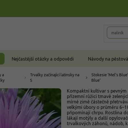
Nejčastější otázky a odpovědi
Návody na pěstován
y a
Trvalky začínající latinsky na
Stokesie 'Mel's Blue'
čky
S
Blue'
Kompaktní kultivar s pevným 
přízemní růžici tmavě zelenýc
mírné zimě částečně přetrváva
velkými úbory o průměru 6–10
připomínají chrpu. Rostlina d
lákají motýly a další opylova
trvalkových záhonů, nádob, k