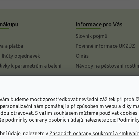
 nákupu
Informace pro Vás
Slovník pojmů
a a platba
Povinné informace UKZÚZ
 lhůty objednávek
O nás
livky k parametrům a balení
Návody na pěstování rostli
pení od kupní smlouvy
mace
s vám budeme moct zprostředkovat nevšední zážitek při prohlí
ace o ochraně osobních
, personalizační nám pomáhají s přizpůsobením webu a díky 
udou otravovat.
S vaším souhlasem můžeme používat cookies 
dní podmínky
aše podmínky ochrany osobních údajů naleznete zde:
Podmínky
bní údaje, naleznete v
Zásadách ochrany soukromí a smluvní