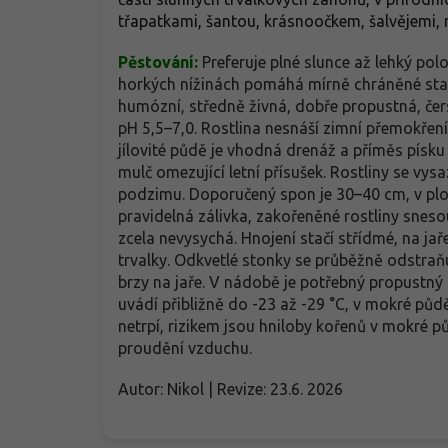
třapatkami, šantou, krásnoočkem, šalvějemi, 
Pěstování:
Preferuje plné slunce až lehký polo
horkých nížinách pomáhá mírně chráněné stan
humózní, středně živná, dobře propustná, čerst
pH 5,5–7,0. Rostlina nesnáší zimní přemokření
jílovité půdě je vhodná drenáž a příměs pís
mulč omezující letní přísušek. Rostliny se vysa
podzimu. Doporučený spon je 30–40 cm, v plo
pravidelná zálivka, zakořeněné rostliny snesou
zcela nevysychá. Hnojení stačí střídmé, na ja
trvalky. Odkvetlé stonky se průběžně odstraňu
brzy na jaře. V nádobě je potřebný propustný
uvádí přibližně do -23 až -29 °C, v mokré p
netrpí, rizikem jsou hniloby kořenů v mokré p
proudění vzduchu.
Autor: Nikol | Revize: 23.6. 2026