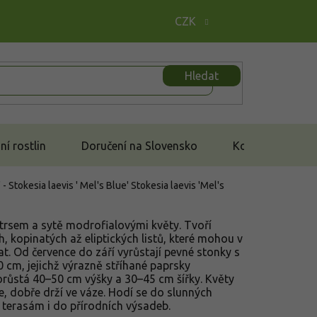
CZK
Hledat
í rostlin
Doručení na Slovensko
Kontakt
 - Stokesia laevis ' Mel's Blue'
Stokesia laevis 'Mel's
trsem a sytě modrofialovými květy. Tvoří
h, kopinatých až eliptických listů, které mohou v
t. Od července do září vyrůstají pevné stonky s
 cm, jejichž výrazně stříhané paprsky
orůstá 40–50 cm výšky a 30–45 cm šířky. Květy
če, dobře drží ve váze. Hodí se do slunných
 terasám i do přírodních výsadeb.