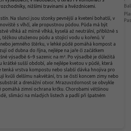
Bal
rozchodníky, nižšími travinami a hvězdnicemi.
Pla
stín. Na slunci jsou stonky pevnější a kvetení bohatší, v
Pa
oviště s vlhčí, ale propustnou půdou. Půda má být
vě vlhká až mírně vlhká, kyselá až neutrální, přibližně s
, těžkou utuženou půdu a stojící vodu u kořenů. V
ku nebo jemného štěrku, v lehké půdě pomáhá kompost a
zují od dubna do října, nejlépe na jaře či začátkem
šné výsadbě 6–9 sazenic na m². Po výsadbě je důležitá
 krátké sušší období, ale nejlépe kvetou v půdě, která
ře tenká vrstva kompostu nebo slabší dávka hnojiva pro
jí kvůli delšímu nakvétání, trs se čistí koncem zimy nebo
 substrát a drenážní otvor. Mrazuvzdornost se obvykle
ůdě pomáhá zimní ochrana krčku. Chorobami většinou
ůdě, slimáci na mladých listech a padlí při špatném