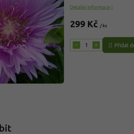
Detailní informace
299 Kč
/ ks
Měrná
cena:
−
+
Přidat d
bit