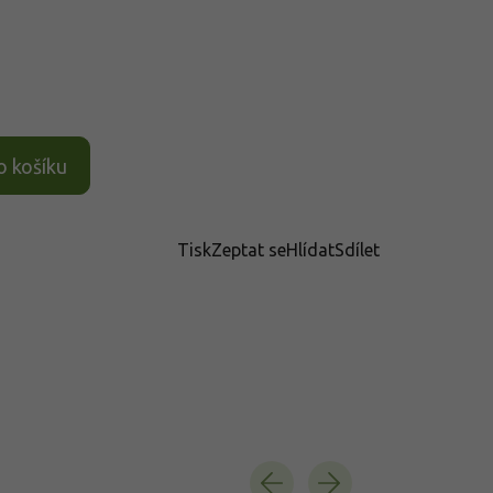
o košíku
Tisk
Zeptat se
Hlídat
Sdílet