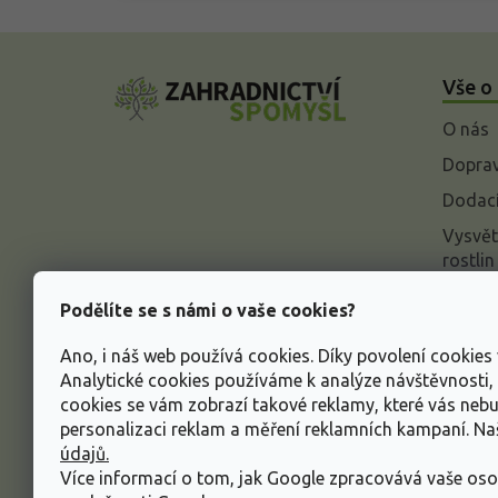
Z
á
Vše o
p
a
O nás
t
í
Doprav
Dodací
Vysvět
rostlin
Odstou
Podělíte se s námi o vaše cookies?
Rekla
Ano, i náš web používá cookies. Díky povolení cookie
Inform
Analytické cookies používáme k analýze návštěvnosti
údajů
cookies se vám zobrazí takové reklamy, které vás neb
Obcho
personalizaci reklam a měření reklamních kampaní. N
údajů.
Více informací o tom, jak Google zpracovává vaše oso