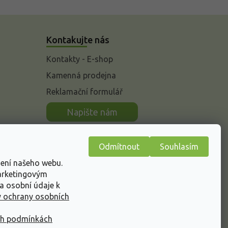
Kontakujte nás
Kontakty - E-shop
Kamenná prodejna
Reklamační formulář
n
Napište nám
Odmítnout
Souhlasím
žení našeho webu.
marketingovým
a osobní údaje k
 ochrany osobních
ch podmínkách