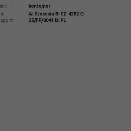
ení
:
kontejner
nt
A: Stokesia B: CZ-4282 C:
ssport
:
25/FP/0041 D: PL