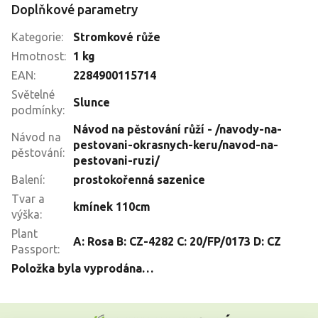
Doplňkové parametry
Kategorie
:
Stromkové růže
Hmotnost
:
1 kg
EAN
:
2284900115714
Světelné
Slunce
podmínky
:
Návod na pěstování růží - /navody-na-
Návod na
pestovani-okrasnych-keru/navod-na-
pěstování
:
pestovani-ruzi/
Balení
:
prostokořenná sazenice
Tvar a
kmínek 110cm
výška
:
Plant
A: Rosa B: CZ-4282 C: 20/FP/0173 D: CZ
Passport
:
Položka byla vyprodána…
Z