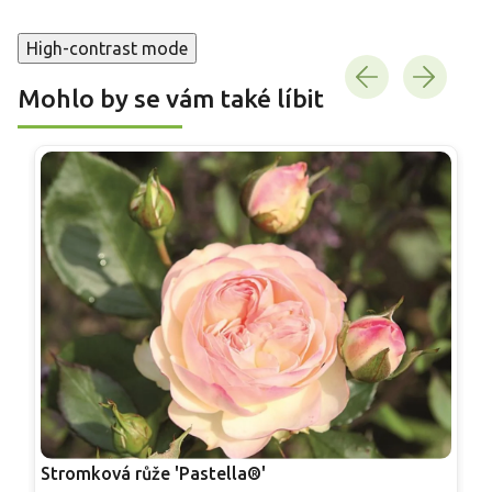
High-contrast mode
Mohlo by se vám také líbit
Stromková růže 'Pastella®'
S