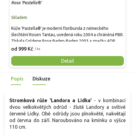
Rosa 'Pastella®'
R
Skladem
S
Růže 'Pastella®' je moderní floribunda z německého
R
šlechtění Rosen Tantau, uvedená roku 2004 a chráněná PBR.
T
Získala Goldene Rose Baden-Baden 2003 a značku ADR
v
2007 za zdravý růst s omezenou potřebou chemické
o
od 999 Kč
o
/ ks
ochrany. Keř roste kompaktně, asi 0,6–0,8 m × 0,4–0,6 m, s
o
lesklými zelenými listy a běžnými trny. Od června do října
o
Detail
opakuje kvetení, květy 6–8 cm jsou hustě plné, krémově bílé
p
s růžovým líčkem, při dokvétání až do pistáciových tónů,
L
Popis
Diskuze
jemně ovocně až kořenitě vonné. Nabízena je i ve stromkové
š
formě na kmínku.
n
Stromková růže 'Landora a Lidka'
- v kombinaci
dvou velkokvětých odrůd - žluté Landory a svítivě
červené Lidky. Obě odrůdy jsou plnokvěté, nakvétají
od června do září. Naroubováno na kmínku o výšce
110 cm.