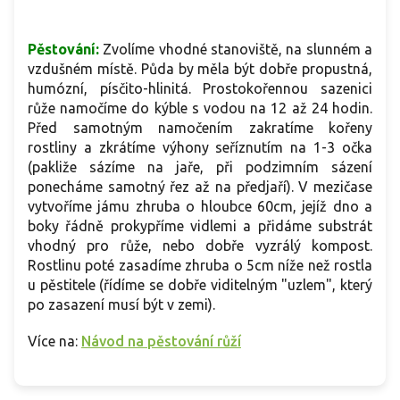
Pěstování:
Zvolíme vhodné stanoviště, na slunném a
vzdušném místě. Půda by měla být dobře propustná,
humózní, písčito-hlinitá. Prostokořennou sazenici
růže namočíme do kýble s vodou na 12 až 24 hodin.
Před samotným namočením zakratíme kořeny
rostliny a zkrátíme výhony seříznutím na 1-3 očka
(pakliže sázíme na jaře, při podzimním sázení
ponecháme samotný řez až na předjaří). V mezičase
vytvoříme jámu zhruba o hloubce 60cm, jejíž dno a
boky řádně prokypříme vidlemi a přidáme substrát
vhodný pro růže, nebo dobře vyzrálý kompost.
Rostlinu poté zasadíme zhruba o 5cm níže než rostla
u pěstitele (řídíme se dobře viditelným "uzlem", který
po zasazení musí být v zemi).
Více na:
Návod na pěstování růží