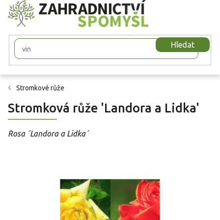
Přejít
na
obsah
Hledat
Stromkové růže
Stromková růže 'Landora a Lidka'
Rosa ´Landora a Lidka´