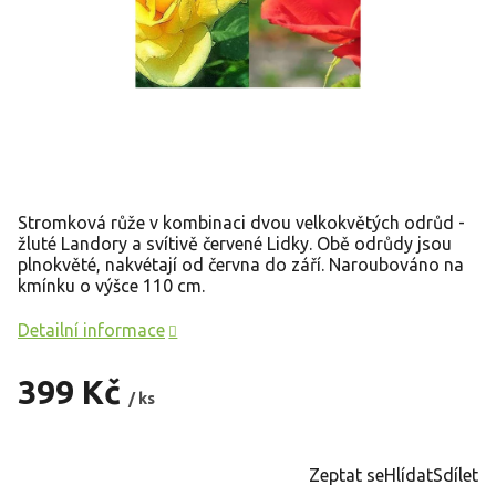
Stromková růže v kombinaci dvou velkokvětých odrůd -
žluté Landory a svítivě červené Lidky. Obě odrůdy jsou
plnokvěté, nakvétají od června do září. Naroubováno na
kmínku o výšce 110 cm.
Detailní informace
399 Kč
/ ks
Měrná
cena:
Zeptat se
Hlídat
Sdílet