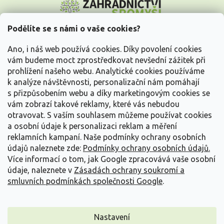
á
p
a
Podělíte se s námi o vaše cookies?
t
Vše o nákupu
í
Ano, i náš web používá cookies. Díky povolení cookies
vám budeme moct zprostředkovat nevšední zážitek při
prohlížení našeho webu. Analytické cookies používáme
Informace pro Vás
k analýze návštěvnosti, personalizační nám pomáhají
s přizpůsobením webu a díky marketingovým cookies se
Kontakujte nás
vám zobrazí takové reklamy, které vás nebudou
otravovat.
S vaším souhlasem můžeme používat cookies
a osobní údaje k personalizaci reklam a měření
reklamních kampaní. Naše podmínky ochrany osobních
údajů naleznete zde:
Podmínky ochrany osobních údajů.
Více informací o tom, jak Google zpracovává vaše osobní
údaje, naleznete v
Zásadách ochrany soukromí a
smluvních podmínkách společnosti Google
.
Vytvořil Shoptet
Nastavení