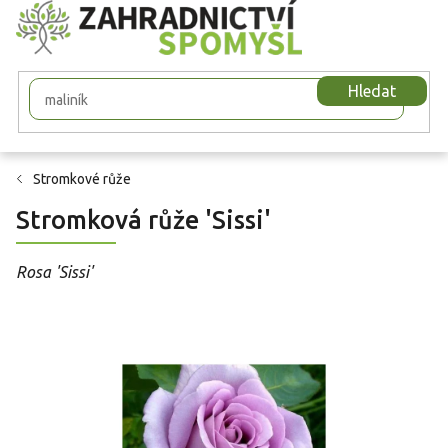
Přejít
na
obsah
Hledat
Stromkové růže
Stromková růže 'Sissi'
Rosa 'Sissi'