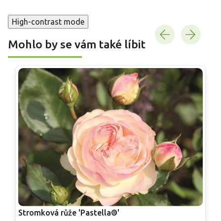
High-contrast mode
Mohlo by se vám také líbit
Stromková růže 'Pastella®'
S