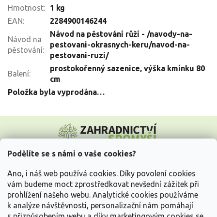
Hmotnost
:
1 kg
EAN
:
2284900146244
Návod na pěstování růží - /navody-na-
Návod na
pestovani-okrasnych-keru/navod-na-
pěstování
:
pestovani-ruzi/
prostokořenný sazenice, výška kmínku 80
Balení
:
cm
Položka byla vyprodána…
Z
á
p
a
Podělíte se s námi o vaše cookies?
t
Vše o nákupu
í
Ano, i náš web používá cookies. Díky povolení cookies
vám budeme moct zprostředkovat nevšední zážitek při
prohlížení našeho webu. Analytické cookies používáme
Informace pro Vás
k analýze návštěvnosti, personalizační nám pomáhají
s přizpůsobením webu a díky marketingovým cookies se