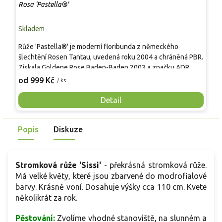
Rosa 'Pastella®'
R
Skladem
S
Růže 'Pastella®' je moderní floribunda z německého
M
šlechtění Rosen Tantau, uvedená roku 2004 a chráněná PBR.
v
Získala Goldene Rose Baden-Baden 2003 a značku ADR
t
2007 za zdravý růst s omezenou potřebou chemické
o
od 999 Kč
o
/ ks
ochrany. Keř roste kompaktně, asi 0,6–0,8 m × 0,4–0,6 m, s
D
lesklými zelenými listy a běžnými trny. Od června do října
o
Detail
opakuje kvetení, květy 6–8 cm jsou hustě plné, krémově bílé
m
s růžovým líčkem, při dokvétání až do pistáciových tónů,
z
Popis
Diskuze
jemně ovocně až kořenitě vonné. Nabízena je i ve stromkové
b
formě na kmínku.
v
Stromková růže 'Sissi'
- překrásná stromková růže.
Má velké květy, které jsou zbarvené do modrofialové
barvy. Krásně voní. Dosahuje výšky cca 110 cm. Kvete
několikrát za rok.
Pěstování:
Zvolíme vhodné stanoviště, na slunném a