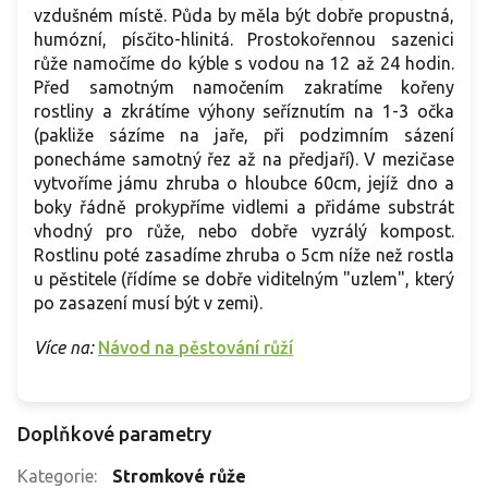
vzdušném místě. Půda by měla být dobře propustná,
humózní, písčito-hlinitá. Prostokořennou sazenici
růže namočíme do kýble s vodou na 12 až 24 hodin.
Před samotným namočením zakratíme kořeny
rostliny a zkrátíme výhony seříznutím na 1-3 očka
(pakliže sázíme na jaře, při podzimním sázení
ponecháme samotný řez až na předjaří). V mezičase
vytvoříme jámu zhruba o hloubce 60cm, jejíž dno a
boky řádně prokypříme vidlemi a přidáme substrát
vhodný pro růže, nebo dobře vyzrálý kompost.
Rostlinu poté zasadíme zhruba o 5cm níže než rostla
u pěstitele (řídíme se dobře viditelným "uzlem", který
po zasazení musí být v zemi).
Více na:
Návod na pěstování růží
Doplňkové parametry
Kategorie
:
Stromkové růže