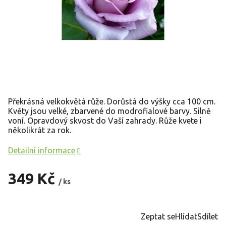
Překrásná velkokvětá růže. Dorůstá do výšky cca 100 cm.
Květy jsou velké, zbarvené do modrofialové barvy. Silně
voní. Opravdový skvost do Vaší zahrady. Růže kvete i
několikrát za rok.
Detailní informace
349 Kč
/ ks
Měrná
cena:
Zeptat se
Hlídat
Sdílet