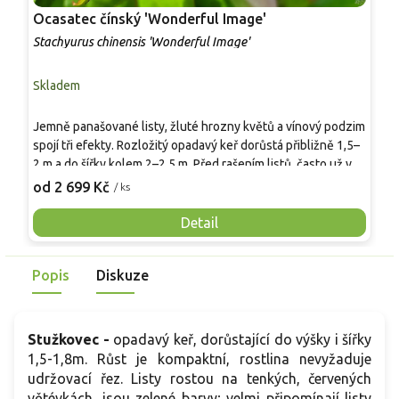
Ocasatec čínský 'Wonderful Image'
S
Stachyurus chinensis 'Wonderful Image'
S
Skladem
S
S
Jemně panašované listy, žluté hrozny květů a vínový podzim
4
spojí tři efekty. Rozložitý opadavý keř dorůstá přibližně 1,5–
v
2 m a do šířky kolem 2–2,5 m. Před rašením listů, často už v
l
2
únoru a březnu, nese dlouhé převislé hrozny drobných
od 2 699 Kč
/ ks
f
světle žlutých květů. Nové přírůstky mají žluté panašování,
v
které se během sezony zjemňuje a na podzim přechází do
Detail
a
červených až růžových tónů. Hodí se do chráněného
j
polostínu, k terase, do japonské zahrady i mezi kyselomilné
Popis
Diskuze
keře, kde rozjasní předjaří i podzimní závěr sezony.
Stužkovec -
opadavý keř, dorůstající do výšky i šířky
1,5-1,8m. Růst je kompaktní, rostlina nevyžaduje
udržovací řez. Listy rostou na tenkých, červených
větévkách, jsou zelené barvy; velmi připomínají listy