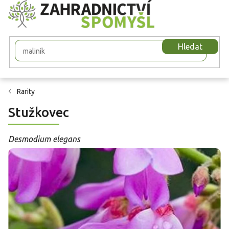
Přejít
na
obsah
Hledat
Rarity
Stužkovec
Desmodium elegans