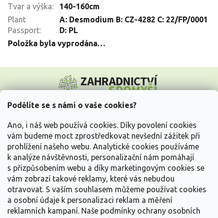
Tvar a výška
:
140-160cm
Plant
A: Desmodium B: CZ-4282 C: 22/FP/0001
Passport
:
D: PL
Položka byla vyprodána…
Z
á
p
a
Podělíte se s námi o vaše cookies?
t
Vše o nákupu
í
Ano, i náš web používá cookies. Díky povolení cookies
vám budeme moct zprostředkovat nevšední zážitek při
prohlížení našeho webu. Analytické cookies používáme
Informace pro Vás
k analýze návštěvnosti, personalizační nám pomáhají
s přizpůsobením webu a díky marketingovým cookies se
Kontakujte nás
vám zobrazí takové reklamy, které vás nebudou
otravovat.
S vaším souhlasem můžeme používat cookies
a osobní údaje k personalizaci reklam a měření
reklamních kampaní. Naše podmínky ochrany osobních