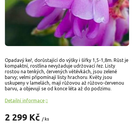
Opadavý keř, dorůstající do výšky i šířky 1,5-1,8m. Růst je
kompaktní, rostlina nevyžaduje udržovací řez. Listy
rostou na tenkých, červených větévkách, jsou zelené
barvy; velmi připomínají listy hrachoru. Květy jsou
uskupeny v lamelách, mají růžovou až růžovo-červenou
barvu, a objevují se od konce léta až do podzimu.
Detailní informace
2 299 Kč
/ ks
Měrná