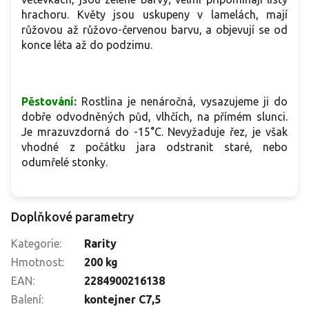
hrachoru. Květy jsou uskupeny v lamelách, mají
růžovou až růžovo-červenou barvu, a objevují se od
konce léta až do podzimu.
Pěstování:
Rostlina je nenáročná, vysazujeme ji do
dobře odvodněných půd, vlhčích, na přímém slunci.
Je mrazuvzdorná do -15°C. Nevyžaduje řez, je však
vhodné z počátku jara odstranit staré, nebo
odumřelé stonky.
Doplňkové parametry
Kategorie
:
Rarity
Hmotnost
:
200 kg
EAN
:
2284900216138
Balení
:
kontejner C7,5