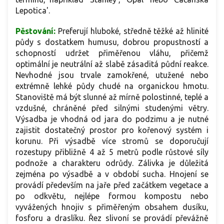
Lepotica'.
Pěstování:
Preferují hluboké, středně těžké až hlinité
půdy s dostatkem humusu, dobrou propustností a
schopností udržet přiměřenou vláhu, přičemž
optimální je neutrální až slabě zásaditá půdní reakce.
Nevhodné jsou trvale zamokřené, utužené nebo
extrémně lehké půdy chudé na organickou hmotu.
Stanoviště má být slunné až mírně polostinné, teplé a
vzdušné, chráněné před silnými studenými větry.
Výsadba je vhodná od jara do podzimu a je nutné
zajistit dostatečný prostor pro kořenový systém i
korunu. Při výsadbě více stromů se doporučují
rozestupy přibližně 4 až 5 metrů podle růstové síly
podnože a charakteru odrůdy. Zálivka je důležitá
zejména po výsadbě a v období sucha. Hnojení se
provádí především na jaře před začátkem vegetace a
po odkvětu, nejlépe formou kompostu nebo
vyvážených hnojiv s přiměřeným obsahem dusíku,
fosforu a draslíku. Řez slivoní se provádí převážně