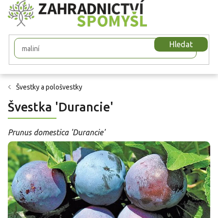
Přejít
na
obsah
Hledat
Švestky a pološvestky
Švestka 'Durancie'
Prunus domestica 'Durancie'