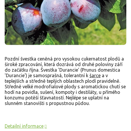
Pozdní švestka ceněná pro vysokou cukernatost plodů a
široké zpracování, která dozrává od druhé poloviny září
do začátku října. Švestka 'Durancie' (Prunus domestica
'Durancie') je samosprašná, tolerantní k
šarce
a v
teplejších a středně teplých oblastech plodí pravidelně.
Středně velké modrofialové plody s aromatickou chutí se
hodí na povidla, sušení, kompoty i destiláty, u přímého
konzumu potěší šťavnatostí. Nejlépe se uplatní na
slunném stanovišti s propustnou půdou.
Detailní informace