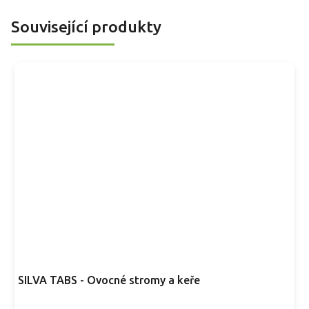
o
dozrávají. Hodí se na přímý konzum, koláče, kompot i
p
Související produkty
marmeládu.
SILVA TABS - Ovocné stromy a keře