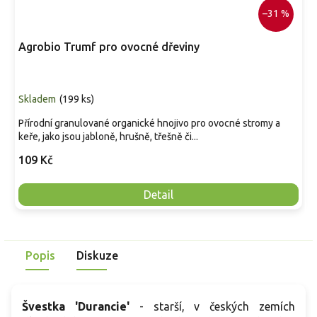
–31 %
Agrobio Trumf pro ovocné dřeviny
Skladem
(
199 ks
)
Přírodní granulované organické hnojivo pro ovocné stromy a
keře, jako jsou jabloně, hrušně, třešně či...
109 Kč
Detail
Popis
Diskuze
Švestka 'Durancie'
- starší, v českých zemích