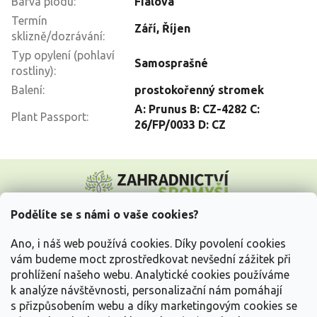
Barva plodu
:
Fialová
Termín
Září
,
Říjen
sklizně/dozrávání
:
Typ opylení (pohlaví
Samosprašné
rostliny)
:
Balení
:
prostokořenný stromek
A: Prunus B: CZ-4282 C:
Plant Passport
:
26/FP/0033 D: CZ
Z
á
p
a
Podělíte se s námi o vaše cookies?
t
Vše o nákupu
í
Ano, i náš web používá cookies. Díky povolení cookies
vám budeme moct zprostředkovat nevšední zážitek při
prohlížení našeho webu. Analytické cookies používáme
Informace pro Vás
k analýze návštěvnosti, personalizační nám pomáhají
s přizpůsobením webu a díky marketingovým cookies se
Kontakujte nás