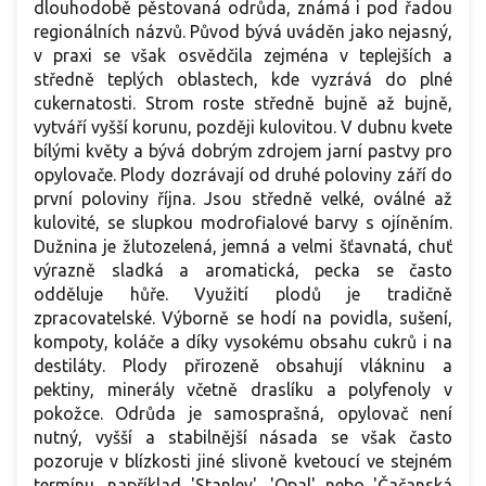
dlouhodobě pěstovaná odrůda, známá i pod řadou
regionálních názvů. Původ bývá uváděn jako nejasný,
v praxi se však osvědčila zejména v teplejších a
středně teplých oblastech, kde vyzrává do plné
cukernatosti. Strom roste středně bujně až bujně,
vytváří vyšší korunu, později kulovitou. V dubnu kvete
bílými květy a bývá dobrým zdrojem jarní pastvy pro
opylovače. Plody dozrávají od druhé poloviny září do
první poloviny října. Jsou středně velké, oválné až
kulovité, se slupkou modrofialové barvy s ojíněním.
Dužnina je žlutozelená, jemná a velmi šťavnatá, chuť
výrazně sladká a aromatická, pecka se často
odděluje hůře. Využití plodů je tradičně
zpracovatelské. Výborně se hodí na povidla, sušení,
kompoty, koláče a díky vysokému obsahu cukrů i na
destiláty. Plody přirozeně obsahují vlákninu a
pektiny, minerály včetně draslíku a polyfenoly v
pokožce. Odrůda je samosprašná, opylovač není
nutný, vyšší a stabilnější násada se však často
pozoruje v blízkosti jiné slivoně kvetoucí ve stejném
termínu, například 'Stanley', 'Opal' nebo 'Čačanská