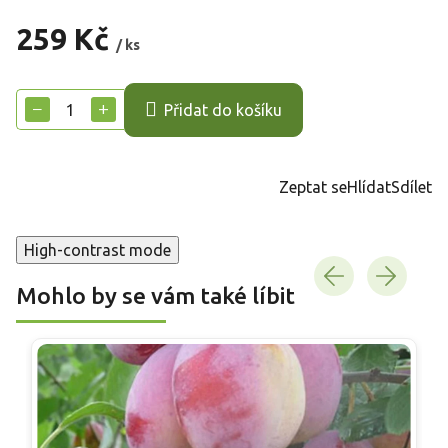
259 Kč
/ ks
Měrná
cena:
−
+
Přidat do košíku
Zeptat se
Hlídat
Sdílet
High-contrast mode
Mohlo by se vám také líbit