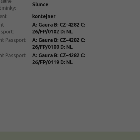
telné
Slunce
dmínky
:
ení
:
kontejner
nt
A: Gaura B: CZ-4282 C:
ssport
:
26/FP/0102 D: NL
nt Passport
A: Gaura B: CZ-4282 C:
26/FP/0100 D: NL
nt Passport
A: Gaura B: CZ-4282 C:
26/FP/0119 D: NL