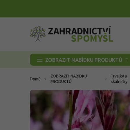
Přejít
na
obsah
ZOBRAZIT NABÍDKU PRODUKTŮ
ZOBRAZIT NABÍDKU
Trvalky a
Domů
PRODUKTŮ
skalničky