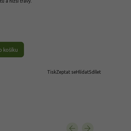
tu a nižší trávy.
o košíku
Tisk
Zeptat se
Hlídat
Sdílet