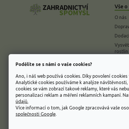
á
Vše o
p
a
O nás
t
í
Doprav
Dodací
Vysvět
rostlin
Odstou
Podělíte se s námi o vaše cookies?
Rekla
Ano, i náš web používá cookies. Díky povolení cookie
Inform
Analytické cookies používáme k analýze návštěvnosti
údajů
cookies se vám zobrazí takové reklamy, které vás neb
Obcho
personalizaci reklam a měření reklamních kampaní. N
údajů.
Více informací o tom, jak Google zpracovává vaše oso
společnosti Google
.