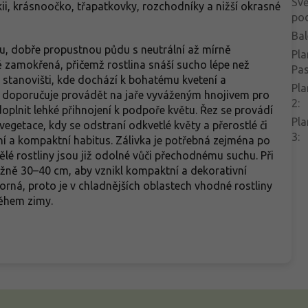
Svě
skii, krásnoočko, třapatkovky, rozchodníky a nižší okrasné
po
Bal
u, dobře propustnou půdu s neutrální až mírně
Pla
 zamokřená, přičemž rostlina snáší sucho lépe než
Pa
 stanovišti, kde dochází k bohatému kvetení a
Pla
 doporučuje provádět na jaře vyváženým hnojivem pro
2
:
oplnit lehké přihnojení k podpoře květu. Řez se provádí
Pla
egetace, kdy se odstraní odkvetlé květy a přerostlé či
3
:
í a kompaktní habitus. Zálivka je potřebná zejména po
é rostliny jsou již odolné vůči přechodnému suchu. Při
ižně 30–40 cm, aby vznikl kompaktní a dekorativní
rná, proto je v chladnějších oblastech vhodné rostliny
během zimy.