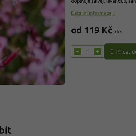
doplňuje šalvěj, levanduli, šan
Detailní informace
od
119 Kč
/ ks
Měrná
cena:
−
+
Přidat d
bit