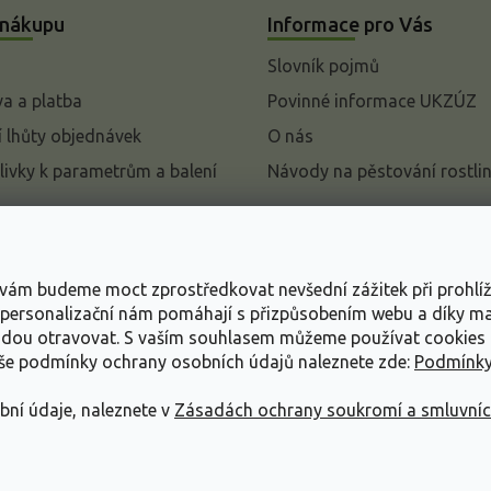
 nákupu
Informace pro Vás
Slovník pojmů
a a platba
Povinné informace UKZÚZ
 lhůty objednávek
O nás
livky k parametrům a balení
Návody na pěstování rostli
pení od kupní smlouvy
mace
s vám budeme moct zprostředkovat nevšední zážitek při prohlí
ace o ochraně osobních
, personalizační nám pomáhají s přizpůsobením webu a díky 
udou otravovat.
S vaším souhlasem můžeme používat cookies 
dní podmínky
aše podmínky ochrany osobních údajů naleznete zde:
Podmínky
bní údaje, naleznete v
Zásadách ochrany soukromí a smluvní