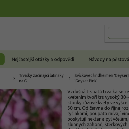
Nejčastější otázky a odpovědi
Návody na pěstován
Trvalky začínající latinsky
Svíčkovec lindheimeri 'Geyser P
na G
'Geyser Pink'
Vzdušná trsnatá trvalka se ze
kvetením tvoří trs vysoký 30
stonky růžové květy ve výšce 
50 cm. Od června do října roz
tyčinkami, poupata mívají ví
poskytují nektar a pyl včelám
slunných záhonů, štěrkových 