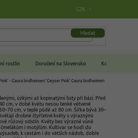
CZK
Hledat
í rostlin
Doručení na Slovensko
Kontakt
ink' - Gaura lindheimeri 'Geyser Pink'
Gaura lindheimeri
lenými, úzkými až kopinatými listy při bázi. Před
–40 cm, v době květu nesou tenké větvené
50–70 cm, v teplé půdě až 80 cm. Šířka bývá 30–
kvétají drobné čtyřčetné květy s výraznými
nově růžový odstín. Květy bez výrazné vůně
, čmelákům i motýlům. Kultivar se hodí do
výsadeb, k cestám i do větších nádob, dobře