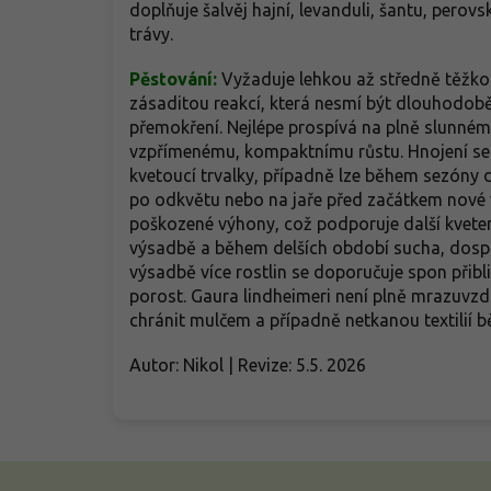
doplňuje šalvěj hajní, levanduli, šantu, perov
trávy.
Pěstování:
Vyžaduje lehkou až středně těžko
zásaditou reakcí, která nesmí být dlouhodobě
přemokření. Nejlépe prospívá na plně slunném
vzpřímenému, kompaktnímu růstu. Hnojení se
kvetoucí trvalky, případně lze během sezóny d
po odkvětu nebo na jaře před začátkem nové v
poškozené výhony, což podporuje další kveten
výsadbě a během delších období sucha, dospěl
výsadbě více rostlin se doporučuje spon přibl
porost. Gaura lindheimeri není plně mrazuvzdo
chránit mulčem a případně netkanou textilií 
Autor: Nikol | Revize: 5.5. 2026
Z