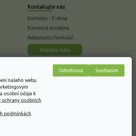
Kontakujte nás
Kontakty - E-shop
Kamenná prodejna
Reklamační formulář
n
Napište nám
Odmítnout
Souhlasím
žení našeho webu.
marketingovým
a osobní údaje k
 ochrany osobních
ch podmínkách