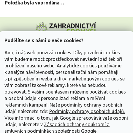
Položka byla vyprodána…
Z
á
p
a
Podělíte se s námi o vaše cookies?
t
Vše o nákupu
í
Ano, i náš web používá cookies. Díky povolení cookies
vám budeme moct zprostředkovat nevšední zážitek při
prohlížení našeho webu. Analytické cookies používáme
Informace pro Vás
k analýze návštěvnosti, personalizační nám pomáhají
s přizpůsobením webu a díky marketingovým cookies se
Kontakujte nás
vám zobrazí takové reklamy, které vás nebudou
otravovat.
S vaším souhlasem můžeme používat cookies
a osobní údaje k personalizaci reklam a měření
reklamních kampaní. Naše podmínky ochrany osobních
údajů naleznete zde:
Podmínky ochrany osobních údajů.
Více informací o tom, jak Google zpracovává vaše osobní
údaje, naleznete v
Zásadách ochrany soukromí a
smluvních podmínkách společnosti Google
.