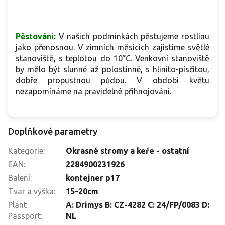
Pěstování:
V našich podmínkách pěstujeme rostlinu
jako přenosnou. V zimních měsících zajistíme světlé
stanoviště, s teplotou do 10°C. Venkovní stanoviště
by mělo být slunné až polostinné, s hlinito-písčitou,
dobře propustnou půdou. V období květu
nezapomínáme na pravidelné přihnojování.
Doplňkové parametry
Kategorie
:
Okrasné stromy a keře - ostatní
EAN
:
2284900231926
Balení
:
kontejner p17
Tvar a výška
:
15-20cm
Plant
A: Drimys B: CZ-4282 C: 24/FP/0083 D:
Passport
:
NL