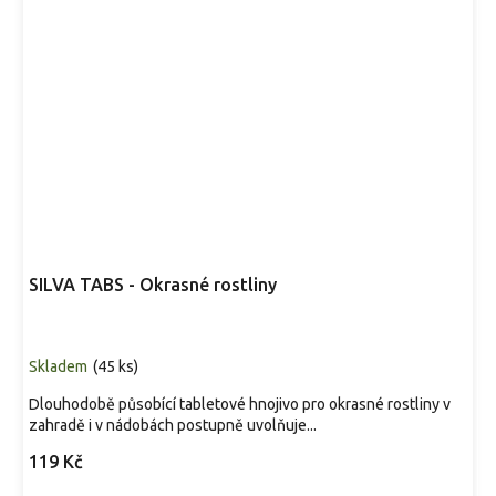
SILVA TABS - Okrasné rostliny
Skladem
(
45 ks
)
Dlouhodobě působící tabletové hnojivo pro okrasné rostliny v
zahradě i v nádobách postupně uvolňuje...
119 Kč