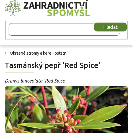
Přejít
na
obsah
Hledat
Okrasné stromy a keře - ostatní
Tasmánský pepř 'Red Spice'
Drimys lanceolata 'Red Spice'