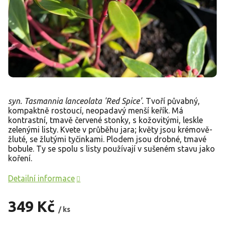
syn. Tasmannia lanceolata 'Red Spice'.
Tvoří půvabný,
kompaktně rostoucí, neopadavý menší keřík. Má
kontrastní, tmavě červené stonky, s kožovitými, leskle
zelenými listy. Kvete v průběhu jara; květy jsou krémově-
žluté, se žlutými tyčinkami. Plodem jsou drobné, tmavé
bobule. Ty se spolu s listy používají v sušeném stavu jako
koření.
Detailní informace
349 Kč
/ ks
Měrná