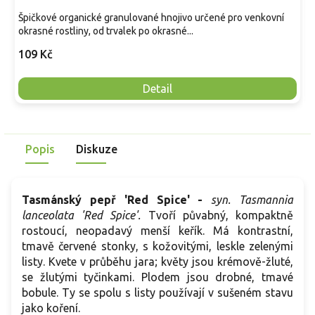
Špičkové organické granulované hnojivo určené pro venkovní
okrasné rostliny, od trvalek po okrasné...
109 Kč
Detail
Popis
Diskuze
Tasmánský pepř 'Red Spice' -
syn. Tasmannia
lanceolata 'Red Spice'.
Tvoří půvabný, kompaktně
rostoucí, neopadavý menší keřík. Má kontrastní,
tmavě červené stonky, s kožovitými, leskle zelenými
listy. Kvete v průběhu jara; květy jsou krémově-žluté,
se žlutými tyčinkami. Plodem jsou drobné, tmavé
bobule. Ty se spolu s listy používají v sušeném stavu
jako koření.