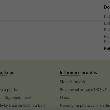
Do
Kat
EA
Bal
Pla
Pa
Po
 nákupu
Informace pro Vás
Slovník pojmů
a a platba
Povinné informace UKZÚZ
 lhůty objednávek
O nás
livky k parametrům a balení
Návody na pěstování rostli