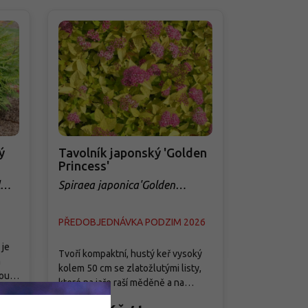
ý
Tavolník japonský 'Golden
Tavolník j
Princess'
Princess'
Spiraea japonica'Golden
Spiraea japo
Princess'
Princess'
PŘEDOBJEDNÁVKA PODZIM 2026
PŘEDOBJED
 je
Pochází z vý
Tvoří kompaktní, hustý keř vysoký
a
Japonska, Kor
kolem 50 cm se zlatožlutými listy,
ou v
'Little Princ
které na jaře raší měděně a na
la z
pěstovaná ní
podzim přecházejí do oranžových
99 Kč
/
polštářovitým