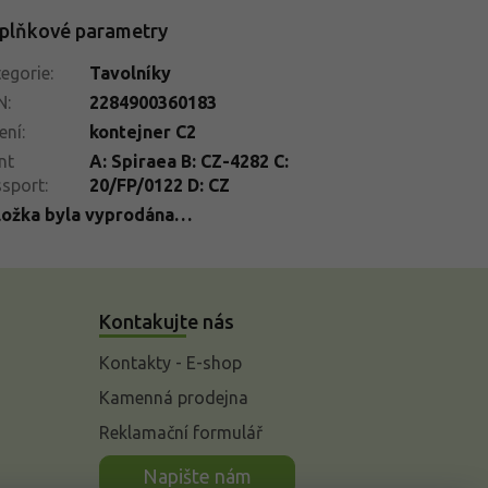
plňkové parametry
egorie
:
Tavolníky
N
:
2284900360183
ení
:
kontejner C2
nt
A: Spiraea B: CZ-4282 C:
ssport
:
20/FP/0122 D: CZ
ložka byla vyprodána…
Kontakujte nás
Kontakty - E-shop
Kamenná prodejna
Reklamační formulář
n
Napište nám