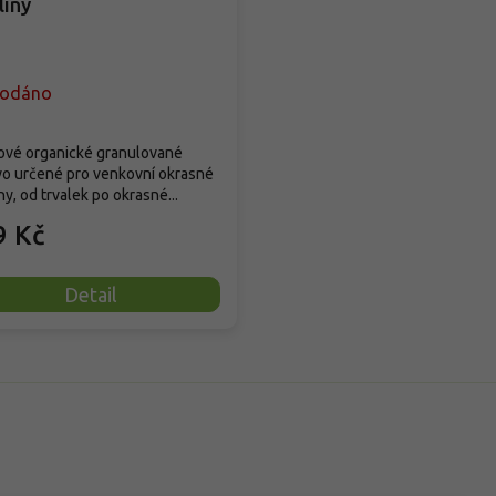
liny
rodáno
ové organické granulované
vo určené pro venkovní okrasné
ny, od trvalek po okrasné...
9 Kč
Detail