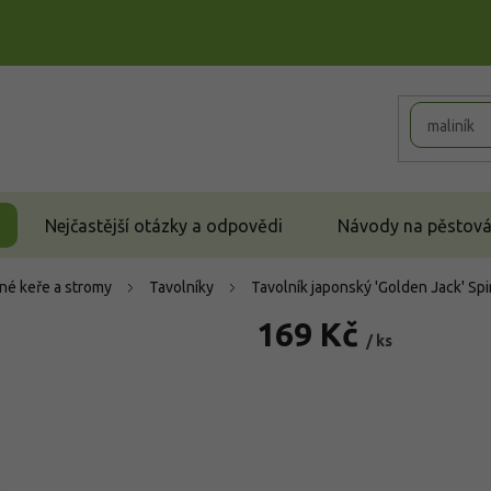
Nejčastější otázky a odpovědi
Návody na pěstován
né keře a stromy
Tavolníky
Tavolník japonský 'Golden Jack'
Spi
169 Kč
/ ks
Měrná
cena: