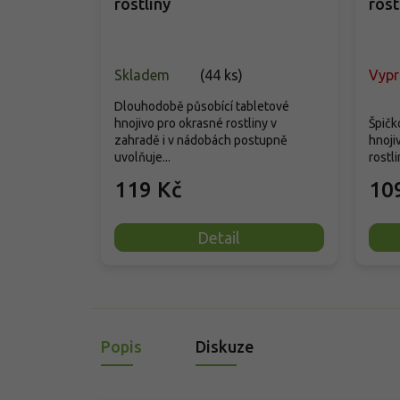
rostliny
rost
Skladem
(
44 ks
)
Vyp
Dlouhodobě působící tabletové
hnojivo pro okrasné rostliny v
Špičk
zahradě i v nádobách postupně
hnoji
uvolňuje...
rostli
119 Kč
10
Detail
Popis
Diskuze