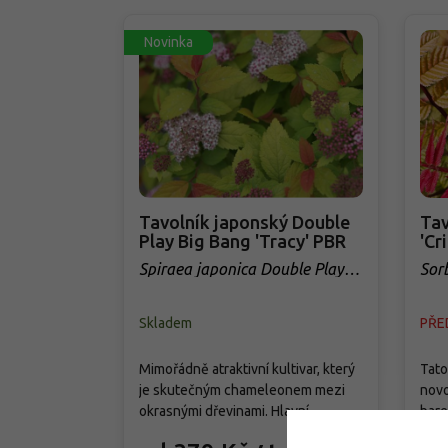
Novinka
Tavolník japonský Double
Tav
Play Big Bang 'Tracy' PBR
'Cr
Spiraea japonica Double Play
Sorb
Big Bang 'Tracy' PBR
Fea
Skladem
PŘE
Mimořádně atraktivní kultivar, který
Tato
je skutečným chameleonem mezi
novo
okrasnými dřevinami. Hlavní
bare
předností tohoto keře ze slavné
jeho