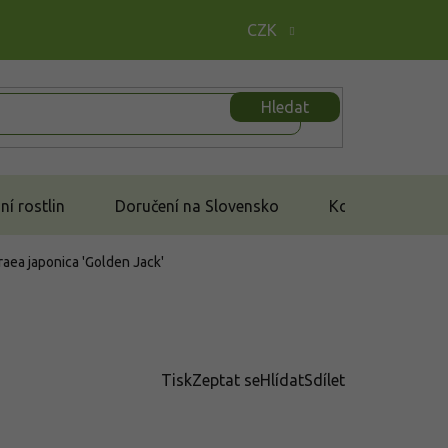
CZK
Hledat
í rostlin
Doručení na Slovensko
Kontakt
raea japonica 'Golden Jack'
Tisk
Zeptat se
Hlídat
Sdílet