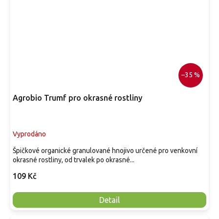
–35 %
Agrobio Trumf pro okrasné rostliny
Vyprodáno
Špičkové organické granulované hnojivo určené pro venkovní
okrasné rostliny, od trvalek po okrasné...
109 Kč
Detail