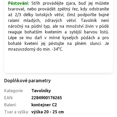
Pěstování:
Střih provádějte zjara, buď jej můžete
tvarovat, nebo provádět zpětný řez, kdy odstraníte
až 2/3 délky loňských větví, čímž podpoříte bujné
rašení mladých, zdravých větví. Tavolník není
náročný na půdní typ, ale na množství živin v půdě
reaguje bohatším kvetením a sytější barvou listů.
Lépe se mu daří v mírně kyselých půdách a pro
bohaté kvetení jej pěstujte na plném slunci. Je
mrazuvzdorný do min. -34°C.
Doplňkové parametry
Kategorie
:
Tavolníky
EAN
:
2284900176265
Balení
:
kontejner C2
Tvar a výška
:
výška 20 - 25 cm