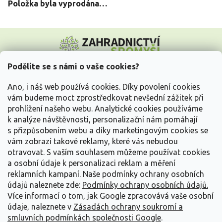
Položka byla vyprodána…
Z
á
p
a
Podělíte se s námi o vaše cookies?
t
Vše o nákupu
í
Ano, i náš web používá cookies. Díky povolení cookies
vám budeme moct zprostředkovat nevšední zážitek při
prohlížení našeho webu. Analytické cookies používáme
Informace pro Vás
k analýze návštěvnosti, personalizační nám pomáhají
s přizpůsobením webu a díky marketingovým cookies se
Kontakujte nás
vám zobrazí takové reklamy, které vás nebudou
otravovat.
S vaším souhlasem můžeme používat cookies
a osobní údaje k personalizaci reklam a měření
reklamních kampaní. Naše podmínky ochrany osobních
údajů naleznete zde:
Podmínky ochrany osobních údajů.
Více informací o tom, jak Google zpracovává vaše osobní
údaje, naleznete v
Zásadách ochrany soukromí a
smluvních podmínkách společnosti Google
.