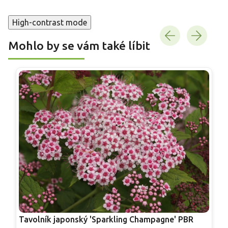
High-contrast mode
Mohlo by se vám také líbit
Tavolník japonský 'Sparkling Champagne' PBR
T