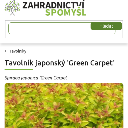
Přejít
na
obsah
Hledat
Tavolníky
Tavolník japonský 'Green Carpet'
Spiraea japonica 'Green Carpet'