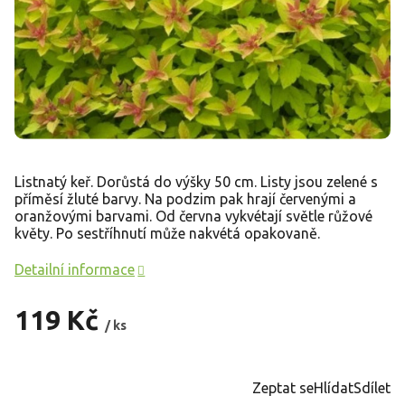
Listnatý keř. Dorůstá do výšky 50 cm. Listy jsou zelené s
příměsí žluté barvy. Na podzim pak hrají červenými a
oranžovými barvami. Od června vykvétají světle růžové
květy. Po sestříhnutí může nakvétá opakovaně.
Detailní informace
119 Kč
/ ks
Měrná
cena:
Zeptat se
Hlídat
Sdílet