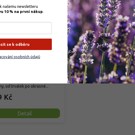
 k našemu newsletteru 
–35 %
vu 10 % na první nákup
.
obio Trumf pro okrasné
liny
ásit se k odběru
cování osobních údajů
rodáno
ové organické granulované
vo určené pro venkovní okrasné
ny, od trvalek po okrasné...
9 Kč
Detail