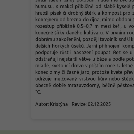
humusu, s reakcí přibližně od slabě kyselé p
hrubší písek či drobný štěrk a kompost pro z
kontejnerů od března do října, mimo období p
rozestup přibližně 0,5–0,7 m mezi keři, u v
konečné šířky daného kultivaru. V prvním ro
dobrému zakořenění, později tavolník snáší 
delších horkých úseků. Jarní přihnojení ko
podporuje růst i nasazení poupat. Řez se u
odstraňují nejstarší větve u báze a podle pot
mladé, kvetoucí dřevo v příštím roce. U letn
konec zimy či časné jaro, protože kvete pře
udržuje mulčovaný vrstvou kůry nebo štěpky
obecně dobře mrazuvzdorný, běžně pěstované
°C.
Autor: Kristýna | Revize: 02.12.2025
Z