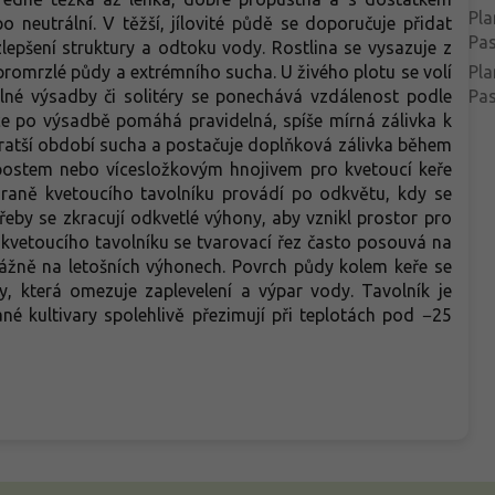
Pla
o neutrální. V těžší, jílovité půdě se doporučuje přidat
Pas
lepšení struktury a odtoku vody. Rostlina se vysazuje z
romrzlé půdy a extrémního sucha. U živého plotu se volí
Pla
olné výsadby či solitéry se ponechává vzdálenost podle
Pas
ce po výsadbě pomáhá pravidelná, spíše mírná zálivka k
kratší období sucha a postačuje doplňková zálivka během
mpostem nebo vícesložkovým hnojivem pro kvetoucí keře
 raně kvetoucího tavolníku provádí po odkvětu, kdy se
řeby se zkracují odkvetlé výhony, aby vznikl prostor pro
ě kvetoucího tavolníku se tvarovací řez často posouvá na
vážně na letošních výhonech. Povrch půdy kolem keře se
, která omezuje zaplevelení a výpar vody. Tavolník je
 kultivary spolehlivě přezimují při teplotách pod −25