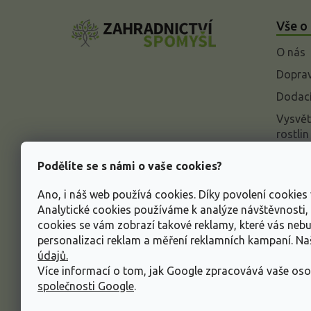
á
Vše o
p
a
O nás
t
í
Doprav
Dodací
Vysvět
rostlin
Odstou
Podělíte se s námi o vaše cookies?
Rekla
Ano, i náš web používá cookies. Díky povolení cookie
Inform
Analytické cookies používáme k analýze návštěvnosti
údajů
cookies se vám zobrazí takové reklamy, které vás neb
Obcho
personalizaci reklam a měření reklamních kampaní. N
údajů.
Více informací o tom, jak Google zpracovává vaše oso
společnosti Google
.