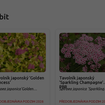
bit
olník japonský 'Golden
Tavolník japonský
ncess'
'Sparkling Champagne'
PBR
raea japonica'Golden
Spiraea japonica 'Sparkling
cess'
Champagne' PBR
DOBJEDNÁVKA PODZIM 2026
PŘEDOBJEDNÁVKA PODZIM 2