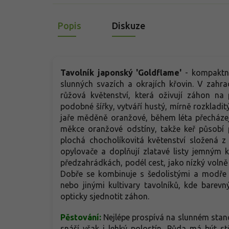
Popis
Diskuze
Tavolník japonský 'Goldflame'
- kompaktn
slunných svazích a okrajích křovin. V zahr
růžová květenství, která oživují záhon na
podobné šířky, vytváří hustý, mírně rozkladitý
jaře měděně oranžové, během léta přecházejí
měkce oranžové odstíny, takže keř působí 
plochá chocholíkovitá květenství složená z 
opylovače a doplňují zlatavé listy jemným k
předzahrádkách, podél cest, jako nízký volně
Dobře se kombinuje s šedolistými a modře 
nebo jinými kultivary tavolníků, kde barev
opticky sjednotit záhon.
Pěstování:
Nejlépe
prospívá na slunném stanov
snáší však i lehký polostín. Půda má být 