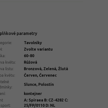
plňkové parametry
egorie
:
Tavolníky
N
:
Zvolte variantu
ška
:
60-80
va květu
:
Růžová
va listu
:
Bronzová, Zelená, Žlutá
ba květu
:
Červen
,
Červenec
telné
Slunce
,
Polostín
dmínky
:
ení
:
kontejner
nt
A: Spiraea B: CZ-4282 C:
ssport
:
25/FP/0110 D: NL