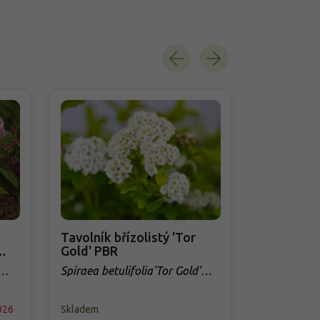
Tavolník břízolistý 'Tor
Tavolník 
Gold' PBR
'Anthony 
Spiraea betulifolia'Tor Gold'
Spiraea jap
PBR
Waterer'
026
Skladem
PŘEDOBJED