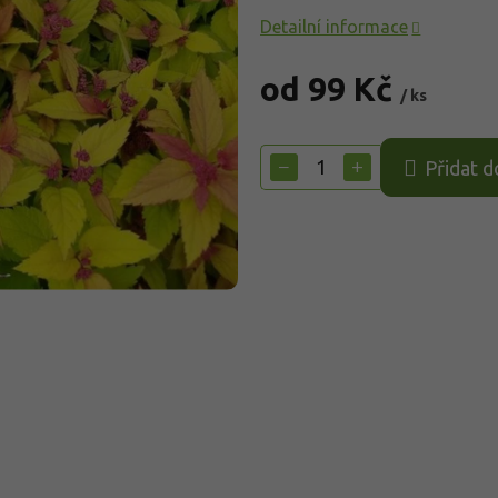
Detailní informace
od
99 Kč
/ ks
Měrná
cena:
−
+
Přidat d