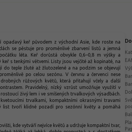
Do
í opadavý keř původem z východní Asie, kde roste na
adách se pěstuje pro proměnlivé zbarvení listů a jemná
Kat
 počátku léta. Keř dorůstá obvykle 0,6–0,8 m výšky a
EA
 keř s tenkými větvemi. Listy jsou vejčité až kopinaté, na
 do teple žluté až žlutozelené a na podzim se objevují
Vý
proměnlivě po celou sezónu. V červnu a červenci nese
Bar
drobných růžových květů, která přitahují včely a další
Bar
ontrastem. Pravidelný, nízký vzrůst umožňuje využití v
Do
 rostoucí živý lem i ve smíšených trvalkových výsadbách.
Svě
kvetoucími trvalkami, kompaktními okrasnými travami
po
ný list tvoří klidné pozadí pro sezónní květy a pomáhá
Bal
Pla
išti, kde vytváří nejvíce květů a udržuje kompaktní tvar,
Pa
středně těžká až lehká, dobře propustná a s dostatkem