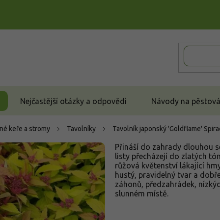
Nejčastější otázky a odpovědi
Návody na pěstován
né keře a stromy
Tavolníky
Tavolník japonský 'Goldflame'
Spira
Přináší do zahrady dlouhou s
listy přecházejí do zlatých t
růžová květenství lákající hm
hustý, pravidelný tvar a dobř
záhonů, předzahrádek, nízkýc
slunném místě.