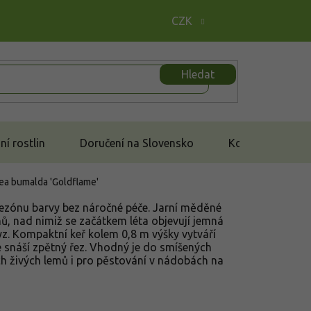
CZK
Hledat
í rostlin
Doručení na Slovensko
Kontakt
ea bumalda 'Goldflame'
ezónu barvy bez náročné péče. Jarní měděné
ónů, nad nimiž se začátkem léta objevují jemná
yz. Kompaktní keř kolem 0,8 m výšky vytváří
e snáší zpětný řez. Vhodný je do smíšených
h živých lemů i pro pěstování v nádobách na