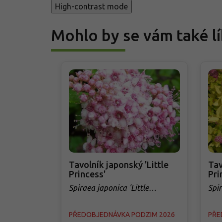
High-contrast mode
Mohlo by se vám také lí
Tavolník japonský 'Little
Tav
Princess'
Pri
Spiraea japonica 'Little
Spi
Princess'
Prin
PŘEDOBJEDNÁVKA PODZIM 2026
PŘE