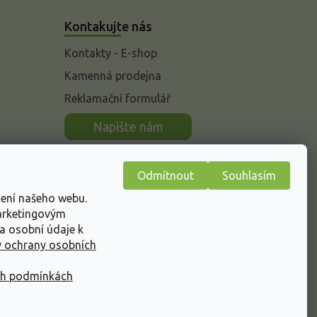
Kontakujte nás
Kontakty - E-shop
Kamenná prodejna
Reklamační formulář
n
Napište nám
Odmítnout
Souhlasím
žení našeho webu.
marketingovým
a osobní údaje k
 ochrany osobních
ch podmínkách