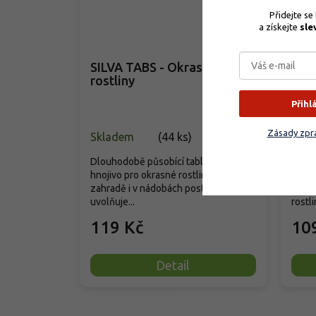
Přidejte se
a získejte 
sle
SILVA TABS - Okrasné
Agr
rostliny
rost
Přihl
Zásady zpra
Skladem
(
44 ks
)
Vyp
Dlouhodobě působící tabletové
hnojivo pro okrasné rostliny v
Špičk
zahradě i v nádobách postupně
hnoji
uvolňuje...
rostli
119 Kč
10
Detail