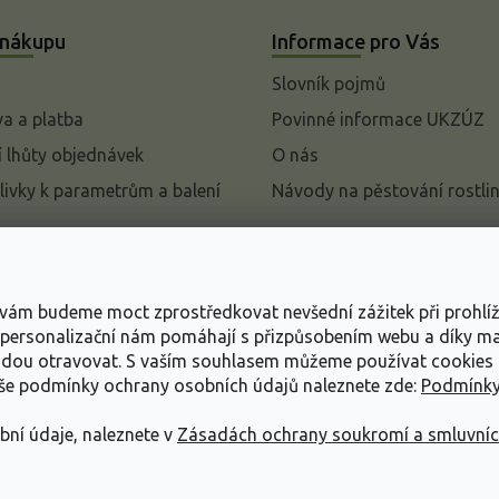
 nákupu
Informace pro Vás
Slovník pojmů
a a platba
Povinné informace UKZÚZ
 lhůty objednávek
O nás
livky k parametrům a balení
Návody na pěstování rostli
pení od kupní smlouvy
mace
s vám budeme moct zprostředkovat nevšední zážitek při prohlí
ace o ochraně osobních
, personalizační nám pomáhají s přizpůsobením webu a díky 
udou otravovat.
S vaším souhlasem můžeme používat cookies 
dní podmínky
aše podmínky ochrany osobních údajů naleznete zde:
Podmínky
bní údaje, naleznete v
Zásadách ochrany soukromí a smluvní