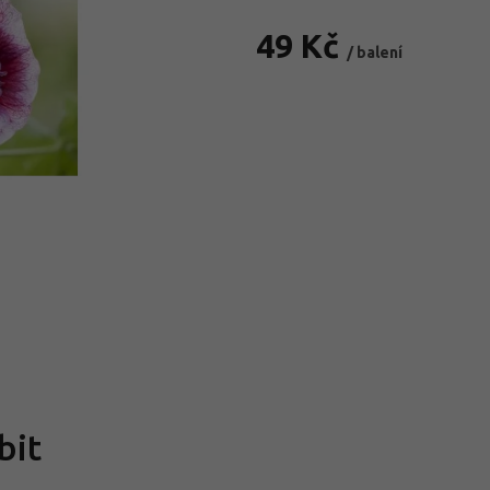
49 Kč
/ balení
Měrná
cena:
bit