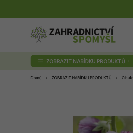
Přejít
na
obsah
ZOBRAZIT NABÍDKU PRODUKTŮ
Domů
ZOBRAZIT NABÍDKU PRODUKTŮ
Cibul