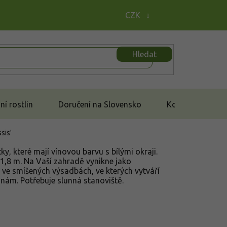
CZK
Hledat
í rostlin
Doručení na Slovensko
Kontakt
sis'
tky, které mají vínovou barvu s bílými okraji.
 1,8 m. Na Vaší zahradě vynikne jako
i ve smíšených výsadbách, ve kterých vytváří
inám. Potřebuje slunná stanoviště.