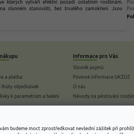
 kterých vytváří efektní pozadí ostatním rostlinám.
Pla
a slunném stanovišti, bez trvalého zamokření. Jsou
Pa
Po
 nákupu
Informace pro Vás
Slovník pojmů
a a platba
Povinné informace UKZÚZ
 lhůty objednávek
O nás
livky k parametrům a balení
Návody na pěstování rostli
pení od kupní smlouvy
mace
s vám budeme moct zprostředkovat nevšední zážitek při prohlí
ace o ochraně osobních