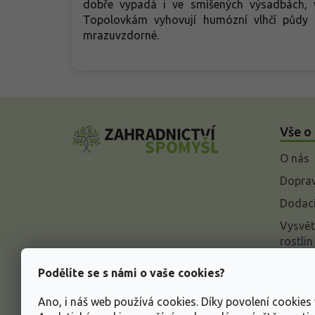
dobře vypadá i ve smíšených výsadbách, ve
Topolovkám vyhovují humózní vlhčí půdy n
mrazuvzdorné.
Z
á
Vše o
p
a
O nás
t
í
Doprav
Dodací
Vysvět
rostlin
Odstou
Podělíte se s námi o vaše cookies?
Rekla
Ano, i náš web používá cookies. Díky povolení cookie
Inform