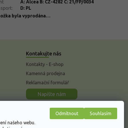
nt
A: Alcea B: CZ-4282 C: 21/FP/0034
ssport
:
D: PL
ložka byla vyprodána…
Kontakujte nás
Kontakty - E-shop
Kamenná prodejna
Reklamační formulář
n
Napište nám
Odmítnout
Souhlasím
žení našeho webu.