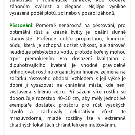
záhonům svěžest a eleganci. Nejlépe vynikne
vysazená podél plotů, zdí nebo v pozadí záhonů.
Pěstování:
Poměrně nenáročná na pěstování, pro
optimální růst a krásné květy je ideální slunné
stanoviště. Preferuje dobře propustnou, humózní
půdu, která je schopná udržet vlhkost, ale zároveň
neudržuje přebytečnou vodu, protože kořeny mohou
trpět přemokřením. Pro dosažení kvalitního a
dlouhotrvajícího kvetení je vhodné pravidelně
přihnojovat rostlinu organickými hnojivy, zejména na
začátku růstového období. Vzhledem k její výšce je
dobré ji vysazovat na chráněná místa, kde není
vystavena silnému větru. Při sázení více rostlin se
doporučuje rozestup 40–50 cm, aby měly jednotlivé
exempláře dostatek prostoru pro růst vysokých
stvolů a zachovaly dekorativní efekt. Je
mrazuvzdorná, mladé rostliny lze v extrémně
chladných lokalitách chránit lehkým mulčováním.