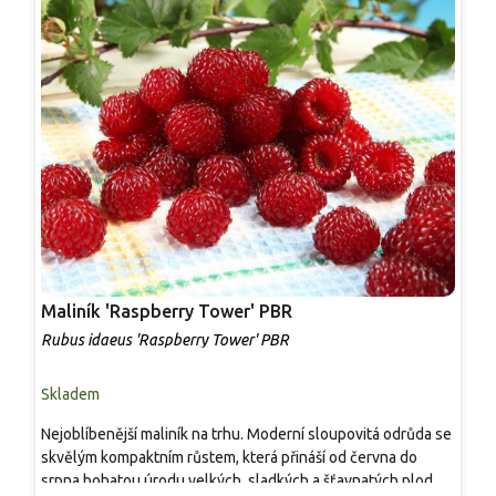
Maliník 'Raspberry Tower' PBR
P
'
Rubus idaeus 'Raspberry Tower' PBR
C
Skladem
S
Nejoblíbenější maliník na trhu. Moderní sloupovitá odrůda se
M
skvělým kompaktním růstem, která přináší od června do
A
srpna bohatou úrodu velkých, sladkých a šťavnatých plodů.
v