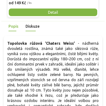
Pevné vzpřímené výhony tvoří elegantní habitus bez
j
od 149 Kč
o
/ ks
nutnosti opory, ideální pro nádoby, balkony i malé zahrady.
n
Mrazuvzdornost do −25 °C a spolehlivá vitalita z něj dělají
V
Detail
skvělou volbu pro každého pěstitele.
Popis
Diskuze
Topolovka růžová 'Chaters Weiss'
- nádherná
dvouletá rostlina, známá také jako slézová růže,
vyniká svou výškou a elegantními, čistě bílými květy.
Dorůstá do impozantní výšky 180–200 cm, což z ní
činí dominantní prvek v zahradě, ideální jako solitér i
do smíšených výsadeb. Má velké, dlanité, lehce
ochlupené listy svěže zelené barvy. Na pevných,
vzpřímených stoncích se od června do září rozvíjejí
plné, bohaté květy zářivě bílé barvy, jejichž průměr
dosahuje až 10 cm. Tyto květy jsou nejen působivé,
ale také vhodné k řezu, což je předurčuje jako
krásnou ozdobu interiéru. Je ideální volbou pro
venkovské i romantické zahrady, kde dodává