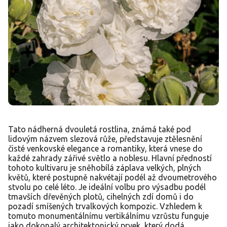
Tato nádherná dvouletá rostlina, známá také pod
lidovým názvem slezová růže, představuje ztělesnění
čisté venkovské elegance a romantiky, která vnese do
každé zahrady zářivé světlo a noblesu. Hlavní předností
tohoto kultivaru je sněhobílá záplava velkých, plných
květů, které postupně nakvétají podél až dvoumetrového
stvolu po celé léto. Je ideální volbu pro výsadbu podél
tmavších dřevěných plotů, cihelných zdí domů i do
pozadí smíšených trvalkových kompozic. Vzhledem k
tomuto monumentálnímu vertikálnímu vzrůstu funguje
jako dokonalý architektonický prvek, který dodá