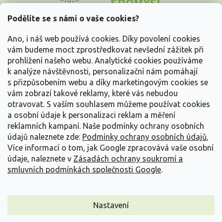
p
a
Podělíte se s námi o vaše cookies?
t
Vše o nákupu
í
Ano, i náš web používá cookies. Díky povolení cookies
vám budeme moct zprostředkovat nevšední zážitek při
prohlížení našeho webu. Analytické cookies používáme
Informace pro Vás
k analýze návštěvnosti, personalizační nám pomáhají
s přizpůsobením webu a díky marketingovým cookies se
Kontakujte nás
vám zobrazí takové reklamy, které vás nebudou
otravovat.
S vaším souhlasem můžeme používat cookies
a osobní údaje k personalizaci reklam a měření
reklamních kampaní. Naše podmínky ochrany osobních
údajů naleznete zde:
Podmínky ochrany osobních údajů.
Více informací o tom, jak Google zpracovává vaše osobní
údaje, naleznete v
Zásadách ochrany soukromí a
smluvních podmínkách společnosti Google
.
Vytvořil Shoptet
Nastavení