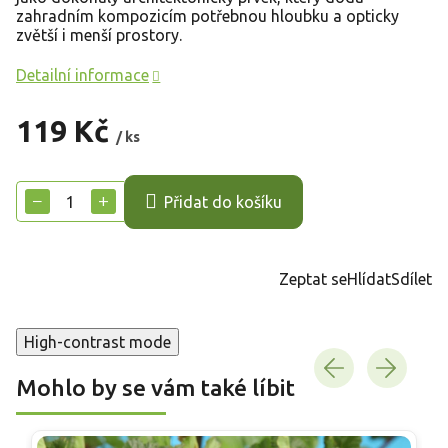
zahradním kompozicím potřebnou hloubku a opticky
zvětší i menší prostory.
Detailní informace
119 Kč
/ ks
Měrná
cena:
−
+
Přidat do košíku
Zeptat se
Hlídat
Sdílet
High-contrast mode
Mohlo by se vám také líbit