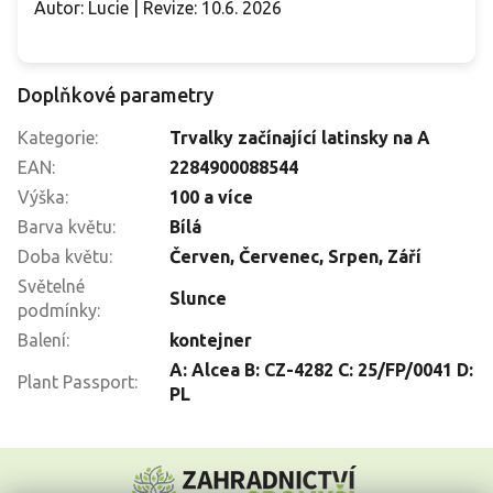
Autor: Lucie | Revize: 10.6. 2026
Doplňkové parametry
Kategorie
:
Trvalky začínající latinsky na A
EAN
:
2284900088544
Výška
:
100 a více
Barva květu
:
Bílá
Doba květu
:
Červen
,
Červenec
,
Srpen
,
Září
Světelné
Slunce
podmínky
:
Balení
:
kontejner
A: Alcea B: CZ-4282 C: 25/FP/0041 D:
Plant Passport
:
PL
Z
á