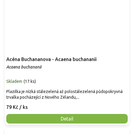
Acéna Buchananova - Acaena buchananii
Acaena buchananii
Skladem
(
17 ks
)
Plazilka je nízká stálezelená až polostálezelená půdopokryvná
trvalka pocházející z Nového Zélandu,...
79 Kč
/ ks
Detail