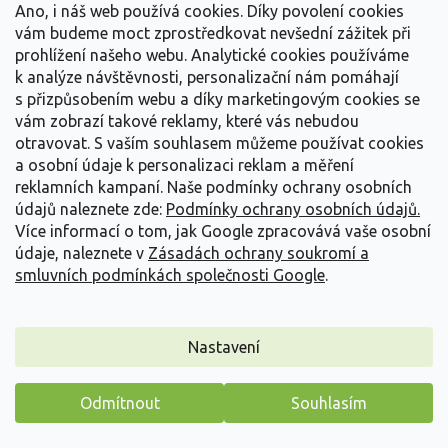
Ano, i náš web používá cookies. Díky povolení cookies
Detail
vám budeme moct zprostředkovat nevšední zážitek při
prohlížení našeho webu. Analytické cookies používáme
k analýze návštěvnosti, personalizační nám pomáhají
s přizpůsobením webu a díky marketingovým cookies se
vám zobrazí takové reklamy, které vás nebudou
otravovat.
S vaším souhlasem můžeme používat cookies
a osobní údaje k personalizaci reklam a měření
reklamních kampaní. Naše podmínky ochrany osobních
údajů naleznete zde:
Podmínky ochrany osobních údajů.
Více informací o tom, jak Google zpracovává vaše osobní
údaje, naleznete v
Zásadách ochrany soukromí a
smluvních podmínkách společnosti Google
.
Nastavení
Řebříček obecný 'Milly Rock Mixmaster Dance' -
Achillea millefolium 'Milly Rock Mixmaster Dance'
Odmítnout
Souhlasím
Achillea millefolium 'Milly Rock Yellow'
Máme pro vás malý dárek