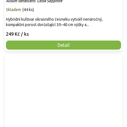
Allium senescens 'Little Sapphire'
Skladem
(
44 ks
)
Hybridní kultivar okrasného česneku vytváří nenáročný,
kompaktní porost dorůstající 30–40 cm výšky a...
249 Kč
/ ks
Detail