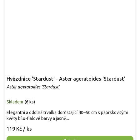
Hvězdnice 'Stardust' - Aster ageratoides 'Stardust'
Aster ageratoides 'Stardust'
Skladem
(
6 ks
)
Elegantní a odolná trvalka dorůstající 40–50 cm s paprskovitými
květy bílo-fialové barvy a jasně...
119 Kč
/ ks