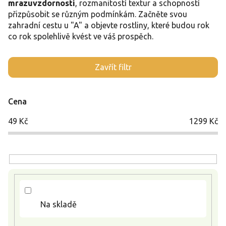
mrazuvzdorností
, rozmanitostí textur a schopností
přizpůsobit se různým podmínkám. Začněte svou
zahradní cestu u "A" a objevte rostliny, které budou rok
co rok spolehlivě kvést ve váš prospěch.
V
Zavřít filtr
ý
p
i
Cena
s
p
49
Kč
1299
Kč
r
o
d
u
k
t
ů
Na skladě