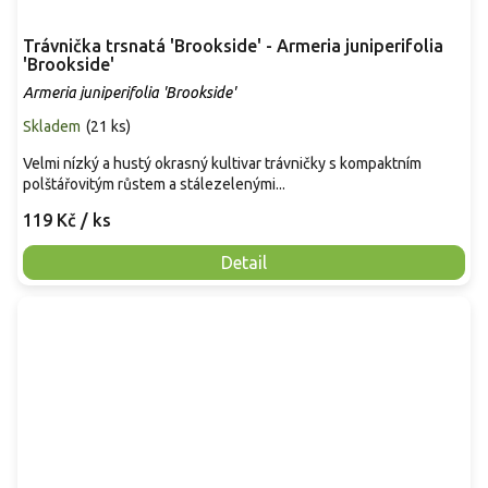
Trávnička trsnatá 'Brookside' - Armeria juniperifolia
'Brookside'
Armeria juniperifolia 'Brookside'
Skladem
(
21 ks
)
Velmi nízký a hustý okrasný kultivar trávničky s kompaktním
polštářovitým růstem a stálezelenými...
119 Kč
/ ks
Detail