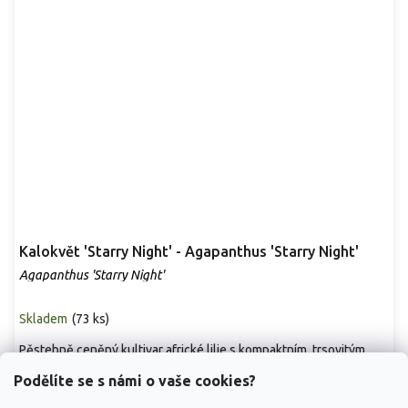
Kalokvět 'Starry Night' - Agapanthus 'Starry Night'
Agapanthus 'Starry Night'
Skladem
(
73 ks
)
Pěstebně ceněný kultivar africké lilie s kompaktním, trsovitým
růstem dorůstá v květu 60–80 cm při...
Podělíte se s námi o vaše cookies?
299 Kč
/ ks