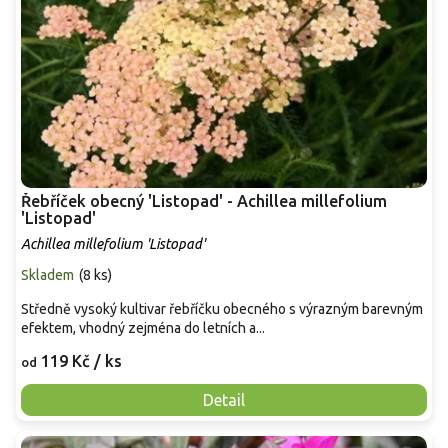
Řebříček obecný 'Listopad' - Achillea millefolium
'Listopad'
Achillea millefolium 'Listopad'
Skladem
(
8 ks
)
Středně vysoký kultivar řebříčku obecného s výrazným barevným
efektem, vhodný zejména do letních a...
119 Kč
/ ks
od
Detail