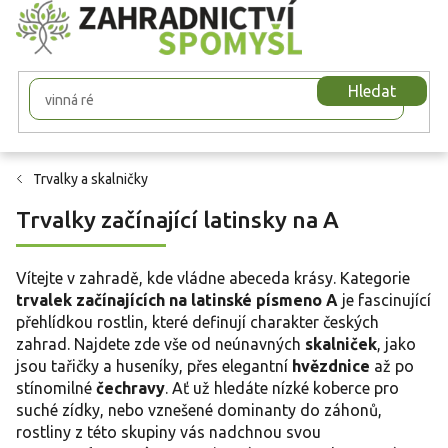
Přejít
na
obsah
Hledat
Trvalky a skalničky
Trvalky začínající latinsky na A
Vítejte v zahradě, kde vládne abeceda krásy. Kategorie
trvalek začínajících na latinské písmeno A
je fascinující
přehlídkou rostlin, které definují charakter českých
zahrad. Najdete zde vše od neúnavných
skalniček
, jako
jsou tařičky a huseníky, přes elegantní
hvězdnice
až po
stínomilné
čechravy
. Ať už hledáte nízké koberce pro
suché zídky, nebo vznešené dominanty do záhonů,
rostliny z této skupiny vás nadchnou svou