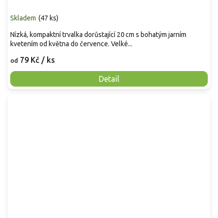
Skladem
(
47 ks
)
Nízká, kompaktní trvalka dorůstající 20 cm s bohatým jarním
kvetením od května do července. Velké...
79 Kč
/ ks
od
Detail