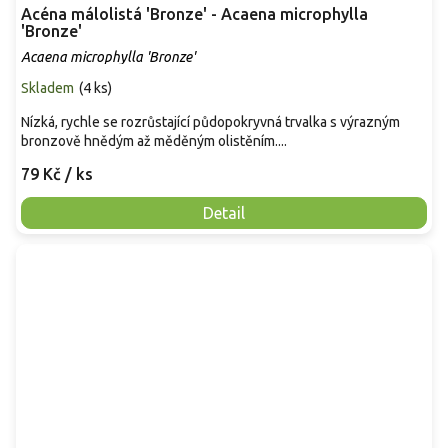
Acéna málolistá 'Bronze' - Acaena microphylla
'Bronze'
Acaena microphylla 'Bronze'
Skladem
(
4 ks
)
Nízká, rychle se rozrůstající půdopokryvná trvalka s výrazným
bronzově hnědým až měděným olistěním....
79 Kč
/ ks
Detail