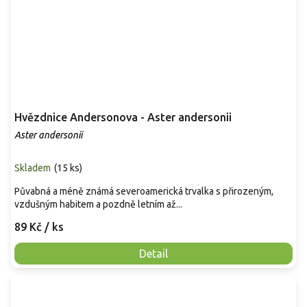
Hvězdnice Andersonova - Aster andersonii
Aster andersonii
Skladem
(
15 ks
)
Půvabná a méně známá severoamerická trvalka s přirozeným,
vzdušným habitem a pozdně letním až...
89 Kč
/ ks
Detail