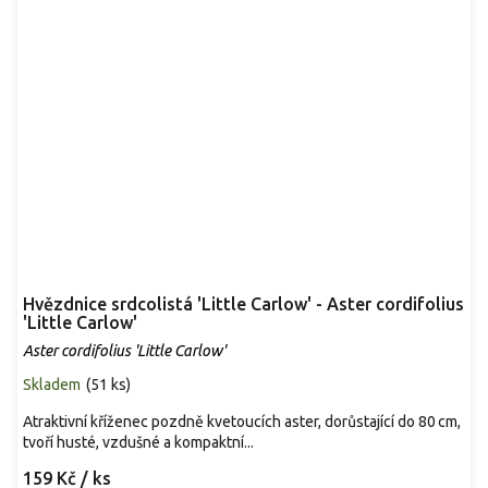
Hvězdnice srdcolistá 'Little Carlow' - Aster cordifolius
'Little Carlow'
Aster cordifolius 'Little Carlow'
Skladem
(
51 ks
)
Atraktivní kříženec pozdně kvetoucích aster, dorůstající do 80 cm,
tvoří husté, vzdušné a kompaktní...
159 Kč
/ ks