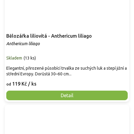
Bělozářka liliovitá - Anthericum liliago
Anthericum liliago
Skladem
(
13 ks
)
Elegantní, přirozeně působící trvalka ze suchých luk a stepí jižní a
střední Evropy. Dorůstá 30–60 cm...
119 Kč
/ ks
od
Detail