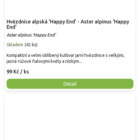
Hvězdnice alpská 'Happy End' - Aster alpinus 'Happy
End'
Aster alpinus 'Happy End'
Skladem
(
42 ks
)
Kompaktní a velmi oblíbený kultivar jarní hvězdnice s velkými,
jasně růžově fialovými květy a nízkým...
99 Kč
/ ks
Detail