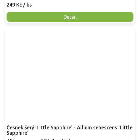
249 Kč
/ ks
Detail
Česnek šerý 'Little Sapphire' - Allium senescens 'Little
Sapphire'