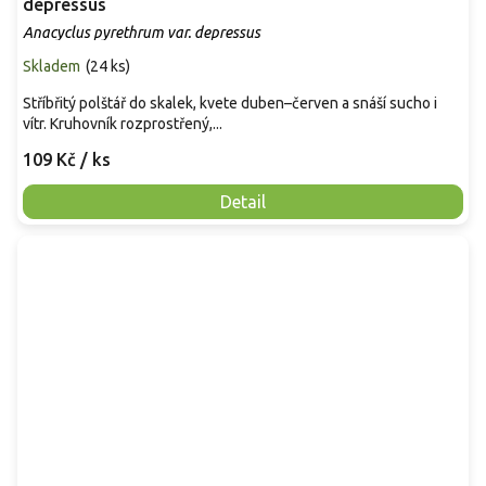
depressus
Anacyclus pyrethrum var. depressus
Skladem
(
24 ks
)
Stříbřitý polštář do skalek, kvete duben–červen a snáší sucho i
vítr. Kruhovník rozprostřený,...
109 Kč
/ ks
Detail