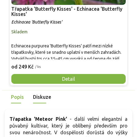
Třapatka 'Butterfly Kisses' - Echinacea 'Butterfly
T
Kisses'
p
Echinacea 'Butterfly Kisses'
E
Skladem
S
T
Echinacea purpurea 'Butterfly Kisses' patří mezi nízké
i
třapatkovky, které se snadno uplatní v menších zahradách.
m
Vytváří hustý trs cca 35–45 cm vysoký a od června do září
o
2
nese plné růžové květy s pomponovitým středem. Hodí se
od 249 Kč
/ ks
p
do nádob na terasu, do okrajů trvalkových záhonů i do
h
smíšených výsadeb s levandulí, šantou a travinami. V
Detail
s
porovnání s klasickou růžovou třapatkou bývá kompaktnější,
d
ale plnokvětý typ poskytuje méně pylu a nektaru.
k
Popis
Diskuze
Mrazuvzdornost vyzrálých trsů se obvykle pohybuje kolem
-34 °C.
Třapatka 'Meteor Pink'
-
další velmi elegantní a
půvabný kultivar, který je oblíbený především pro
svou nenáročnost. V dospělosti dorůstá do výšky