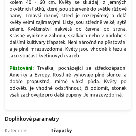
kolem 40 - 60 cm. Květy se skládají z jemných
okvětních lístků, které jsou zbarvené do světle růžové
barvy. Tmavší růžový střed je rozčepýřený a dělá
květy velmi zajímavými. Listy jsou středně velké, sytě
zelené. Květenství nakvétá od června do srpna.
Krásně vynikne v záhonu, skalkách nebo v nádobě s
dalšími kultivary třapatek. Není náročná na pěstování
a je plně mrazuvzdorná. Květy jsou vhodné k řezu a
jako součást květinových vazeb.
Pěstování:
Trvalka, pocházející ze středozápadní
Ameriky a Evropy. Rostlině vyhovuje plné slunce, a
dobře propustná, mírně vlhká půda. Květy po
odkvětu je vhodné odstřihnout, či odlomit, stonek
však zachovejte pro další pupeny. Je mrazuvzdorná.
Doplňkové parametry
Kategorie
:
Třapatky