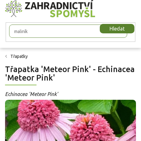
Přejít
na
obsah
Hledat
Třapatky
Třapatka 'Meteor Pink' - Echinacea
'Meteor Pink'
Echinacea 'Meteor Pink'