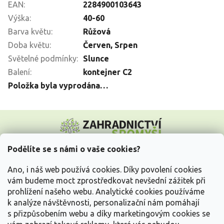
EAN
:
2284900103643
Výška
:
40-60
Barva květu
:
Růžová
Doba květu
:
Červen
,
Srpen
Světelné podmínky
:
Slunce
Balení
:
kontejner C2
Položka byla vyprodána…
Z
á
p
a
Podělíte se s námi o vaše cookies?
t
Vše o nákupu
í
Ano, i náš web používá cookies. Díky povolení cookies
vám budeme moct zprostředkovat nevšední zážitek při
prohlížení našeho webu. Analytické cookies používáme
Informace pro Vás
k analýze návštěvnosti, personalizační nám pomáhají
s přizpůsobením webu a díky marketingovým cookies se
Kontakujte nás