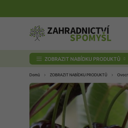
Přejít
na
obsah
ZOBRAZIT NABÍDKU PRODUKTŮ
Domů
ZOBRAZIT NABÍDKU PRODUKTŮ
Ovocn