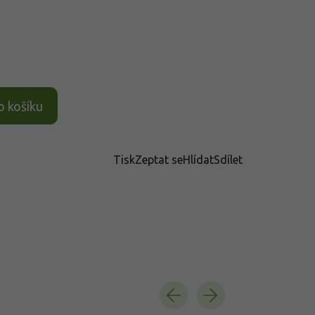
o košíku
Tisk
Zeptat se
Hlídat
Sdílet