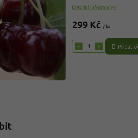
Detailní informace
299 Kč
/ ks
Měrná
cena:
−
+
Přidat d
bit