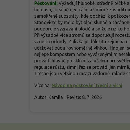
Pěstování:
Vyžadují hluboké, středně těžké 
humusu, ideálně neutrální až mírně zásaditou 
zamokřené substráty, kde dochází k poškoze
Stanoviště by mělo být plně slunné a chráněn
podporuje vyzrávání plodů a snižuje riziko h
Při výsadbě více stromů se doporučují rozestu
vzrůstu odrůdy. Zálivka je důležitá zejména 
udržovat půdu rovnoměrně vlhkou. Hnojení se
nejlépe kompostem nebo vyváženými minerální
provádí hlavně po sklizni za účelem prosvětl
regulace růstu, zimní řez se provádí jen mírně
Třešně jsou většinou mrazuvzdorné, mladé st
Více na:
Návod na pěstování třešní a višní
Autor: Kamila | Revize: 8. 7. 2026
Z