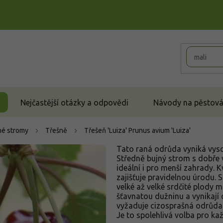
Nejčastější otázky a odpovědi
Návody na pěstován
é stromy
Třešně
Třešeň 'Luiza'
Prunus avium 'Luiza'
Tato raná odrůda vyniká vyso
Středně bujný strom s dobře 
ideální i pro menší zahrady. 
zajišťuje pravidelnou úrodu. 
velké až velké srdčité plody 
šťavnatou dužninu a vynikají 
vyžaduje cizosprašná odrůda op
Je to spolehlivá volba pro kaž