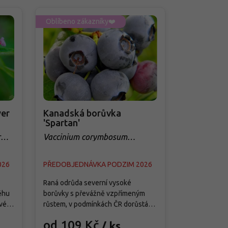
Oblíbeno zákazníky❤️
Oblíbeno zá
er
Kanadská borůvka
Třešeň 'Q
'Spartan'
sloupovit
r
Vaccinium corymbosum
Prunus avi
'Spartan'
026
PŘEDOBJEDNÁVKA PODZIM 2026
PŘEDOBJED
Raná odrůda severní vysoké
Tato moderní
ěhu
borůvky s převážně vzpřímeným
je splněným 
vé
růstem, v podmínkách ČR dorůstá
menších zahra
ete
asi 1,5–1,8 m výšky a 1–1,3 m šířky a
předností je j
od 109 Kč
od 299
/ ks
ě
vytváří středně hustý keř s pevnými
samosprašnos