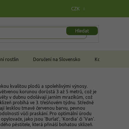
CZK
Hledat
í rostlin
Doručení na Slovensko
Kontakt
kou kvalitou plodů a spolehlivými výnosy.
větvenou korunou dorůstá 3 až 5 metrů, což je
Květy v dubnu odolávají jarním mrazíkům, což
Sklizeň probíhá ve 3. třešňovém týdnu. Středně
mají lesklou tmavě červenou barvu, pevnou
odolností vůči praskání. Pro optimální úrodu
ylovače, jako jsou 'Burlat', 'Kordia' či 'Van'.
dého pěstitele, která přináší bohatou sklizeň.