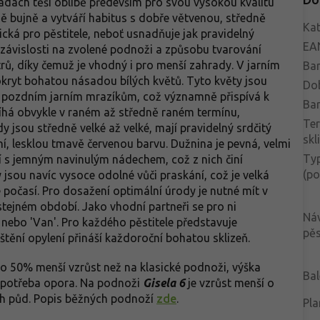
adách těší oblibě především pro svou vysokou kvalitu
ě bujně a vytváří habitus s dobře větvenou, středně
Kat
ická pro pěstitele, neboť usnadňuje jak pravidelný
EA
 závislosti na zvolené podnoži a způsobu tvarování
rů, díky čemuž je vhodný i pro menší zahrady. V jarním
Bar
kryt bohatou násadou bílých květů. Tyto květy jsou
Do
pozdním jarním mrazíkům, což významně přispívá k
Bar
bíhá obvykle v raném až středně raném termínu,
Te
 jsou středně velké až velké, mají pravidelný srdčitý
skl
vní, lesklou tmavě červenou barvu. Dužnina je pevná, velmi
Typ
í s jemným navinulým nádechem, což z nich činí
(po
jsou navíc vysoce odolné vůči praskání, což je velká
 počasí. Pro dosažení optimální úrody je nutné mít v
stejném období. Jako vhodní partneři se pro ni
Ná
' nebo 'Van'. Pro každého pěstitele představuje
pěs
ištění opylení přináší každoroční bohatou sklizeň.
 50% menší vzrůst než na klasické podnoži, výška
Bal
e potřeba opora. Na podnoži
Gisela 6
je vzrůst menší o
ch půd. Popis běžných podnoží
zde
.
Pla