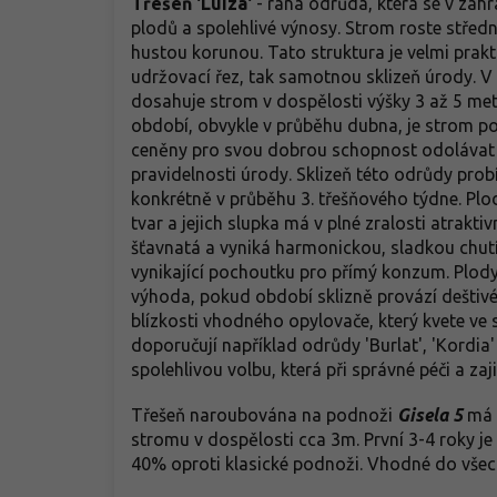
Třešeň 'Luiza'
-
raná odrůda, která se v zahr
plodů a spolehlivé výnosy. Strom roste středn
hustou korunou. Tato struktura je velmi prakt
udržovací řez, tak samotnou sklizeň úrody. V
dosahuje strom v dospělosti výšky 3 až 5 met
období, obvykle v průběhu dubna, je strom po
ceněny pro svou dobrou schopnost odolávat 
pravidelnosti úrody. Sklizeň této odrůdy pro
konkrétně v průběhu 3. třešňového týdne. Plody
tvar a jejich slupka má v plné zralosti atrakti
šťavnatá a vyniká harmonickou, sladkou chut
vynikající pochoutku pro přímý konzum. Plody 
výhoda, pokud období sklizně provází deštivé
blízkosti vhodného opylovače, který kvete ve 
doporučují například odrůdy 'Burlat', 'Kordia
spolehlivou volbu, která při správné péči a zaj
Třešeň naroubována na podnoži
Gisela 5
má o
stromu v dospělosti cca 3m. První 3-4 roky j
40% oproti klasické podnoži. Vhodné do vše