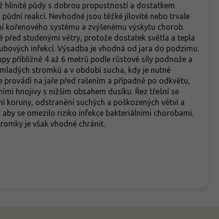
až hlinité půdy s dobrou propustností a dostatkem
půdní reakci. Nevhodné jsou těžké jílovité nebo trvale
ní kořenového systému a zvýšenému výskytu chorob.
é před studenými větry, protože dostatek světla a tepla
oubových infekcí. Výsadba je vhodná od jara do podzimu.
py přibližně 4 až 6 metrů podle růstové síly podnože a
u mladých stromků a v období sucha, kdy je nutné
 provádí na jaře před rašením a případně po odkvětu,
mi hnojivy s nižším obsahem dusíku. Řez třešní se
ení koruny, odstranění suchých a poškozených větví a
, aby se omezilo riziko infekce bakteriálními chorobami.
romky je však vhodné chránit.