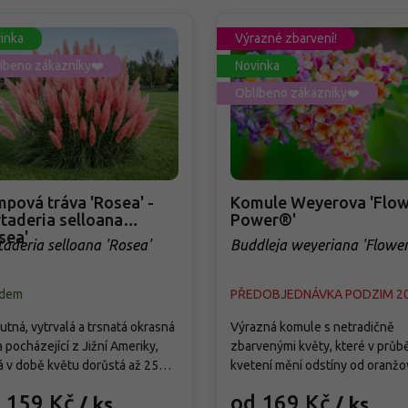
inka
Výrazné zbarvení!
íbeno zákazníky❤️
Novinka
Oblíbeno zákazníky❤️
pová tráva 'Rosea' -
Komule Weyerova 'Flow
taderia selloana
Power®'
sea'
taderia selloana 'Rosea'
Buddleja weyeriana 'Flowe
Power®'
adem
PŘEDOBJEDNÁVKA PODZIM 2
tná, vytrvalá a trsnatá okrasná
Výrazná komule s netradičně
a pocházející z Jižní Ameriky,
zbarvenými květy, které v průb
á v době květu dorůstá až 250
kvetení mění odstíny od oranžo
Od září vytváří bohatá,
přes růžovou až po fialovou. Kv
 159 Kč
od 169 Kč
/ ks
/ ks
holatá květenství světle
od července do září a pravideln