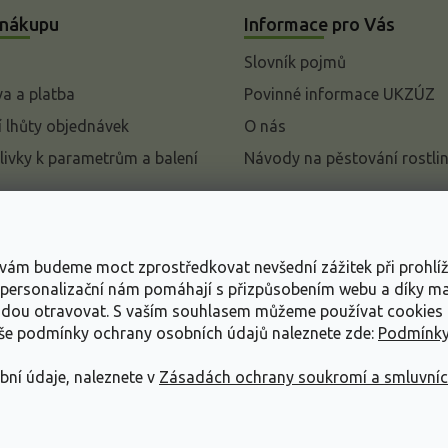
 nákupu
Informace pro Vás
Slovník pojmů
a a platba
Povinné informace UKZÚZ
 lhůty objednávek
O nás
livky k parametrům a balení
Návody na pěstování rostli
pení od kupní smlouvy
mace
s vám budeme moct zprostředkovat nevšední zážitek při prohlí
ace o ochraně osobních
, personalizační nám pomáhají s přizpůsobením webu a díky 
udou otravovat.
S vaším souhlasem můžeme používat cookies 
dní podmínky
aše podmínky ochrany osobních údajů naleznete zde:
Podmínky
bní údaje, naleznete v
Zásadách ochrany soukromí a smluvní