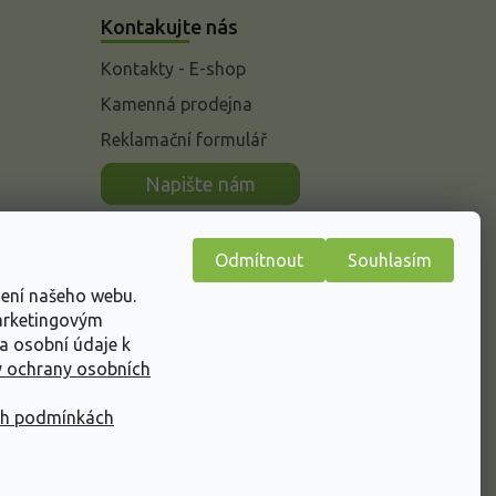
Kontakujte nás
Kontakty - E-shop
Kamenná prodejna
Reklamační formulář
n
Napište nám
Odmítnout
Souhlasím
žení našeho webu.
marketingovým
a osobní údaje k
 ochrany osobních
ch podmínkách