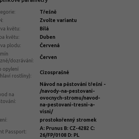
egorie
:
Třešně
N
:
Zvolte variantu
va květu
:
Bílá
ba květu
:
Duben
va plodu
:
Červená
rmín
Červen
izně/dozrávání
:
 opylení
Cizosprašné
hlaví rostliny)
:
Návod na pěstování třešní -
/navody-na-pestovani-
vod na
ovocnych-stromu/navod-
tování
:
na-pestovani-tresni-a-
visni/
ení
:
prostokořenný stromek
A: Prunus B: CZ-4282 C:
nt Passport
:
26/FP/0108 D: PL