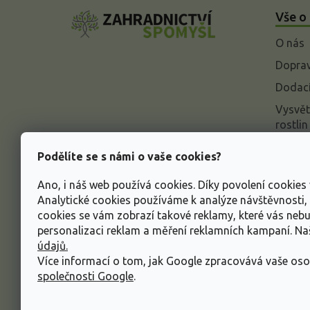
á
Vše o
p
a
O nás
t
í
Doprav
Dodací
Vysvět
rostlin
Odstou
Podělíte se s námi o vaše cookies?
Rekla
Ano, i náš web používá cookies. Díky povolení cookie
Inform
Analytické cookies používáme k analýze návštěvnosti
údajů
cookies se vám zobrazí takové reklamy, které vás neb
Obcho
personalizaci reklam a měření reklamních kampaní. N
údajů.
Více informací o tom, jak Google zpracovává vaše oso
společnosti Google
.