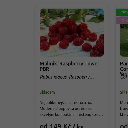
Nov
Obl
Maliník 'Raspberry Tower'
Pam
PBR
Cor
'Ro
Rubus idaeus 'Raspberry
Cor
Tower' PBR
Skladem
Skl
Nejoblíbenější maliník na trhu.
Mohu
Moderní sloupovitá odrůda se
tráv
skvělým kompaktním růstem, která
kter
přináší od června do srpna bohatou
cm. 
od 149 Kč
od
/ ks
úrodu velkých, sladkých a
choc