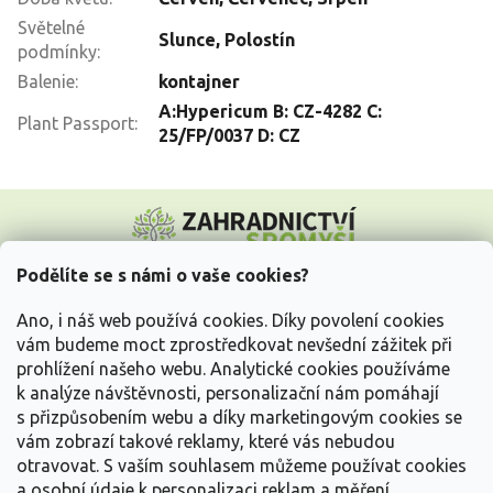
Světelné
Slunce
,
Polostín
podmínky
:
Balenie
:
kontajner
A:Hypericum B: CZ-4282 C:
Plant Passport
:
25/FP/0037 D: CZ
Z
á
p
a
Podělíte se s námi o vaše cookies?
t
Vše o nákupu
í
Ano, i náš web používá cookies. Díky povolení cookies
vám budeme moct zprostředkovat nevšední zážitek při
prohlížení našeho webu. Analytické cookies používáme
Informace pro Vás
k analýze návštěvnosti, personalizační nám pomáhají
s přizpůsobením webu a díky marketingovým cookies se
Kontakujte nás
vám zobrazí takové reklamy, které vás nebudou
otravovat.
S vaším souhlasem můžeme používat cookies
a osobní údaje k personalizaci reklam a měření