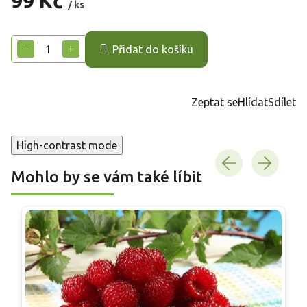
99 Kč
/ ks
Měrná
cena:
−
+
Přidat do košíku
Zeptat se
Hlídat
Sdílet
High-contrast mode
Mohlo by se vám také líbit