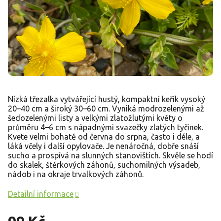
Nízká třezalka vytvářející hustý, kompaktní keřík vysoký
20–40 cm a široký 30–60 cm. Vyniká modrozelenými až
šedozelenými listy a velkými zlatožlutými květy o
průměru 4–6 cm s nápadnými svazečky zlatých tyčinek.
Kvete velmi bohatě od června do srpna, často i déle, a
láká včely i další opylovače. Je nenáročná, dobře snáší
sucho a prospívá na slunných stanovištích. Skvěle se hodí
do skalek, štěrkových záhonů, suchomilných výsadeb,
nádob i na okraje trvalkových záhonů.
Detailní informace