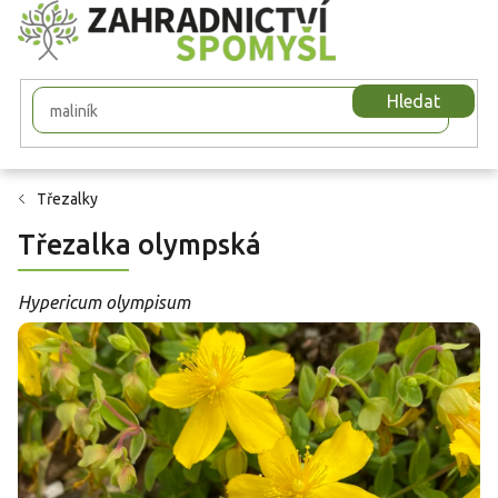
Přejít
na
obsah
Hledat
Třezalky
Třezalka olympská
Hypericum olympisum