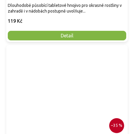
Dlouhodobě působící tabletové hnojivo pro okrasné rostliny v
zahradě i v nádobách postupně uvolňuje...
119 Kč
Detail
–35 %