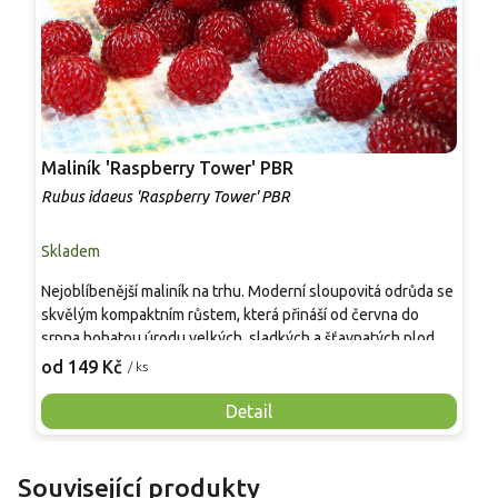
Maliník 'Raspberry Tower' PBR
P
'
Rubus idaeus 'Raspberry Tower' PBR
C
Skladem
S
Nejoblíbenější maliník na trhu. Moderní sloupovitá odrůda se
M
skvělým kompaktním růstem, která přináší od června do
A
srpna bohatou úrodu velkých, sladkých a šťavnatých plodů.
v
Pevné vzpřímené výhony tvoří elegantní habitus bez
j
od 149 Kč
o
/ ks
nutnosti opory, ideální pro nádoby, balkony i malé zahrady.
n
Mrazuvzdornost do −25 °C a spolehlivá vitalita z něj dělají
V
Detail
skvělou volbu pro každého pěstitele.
Související produkty