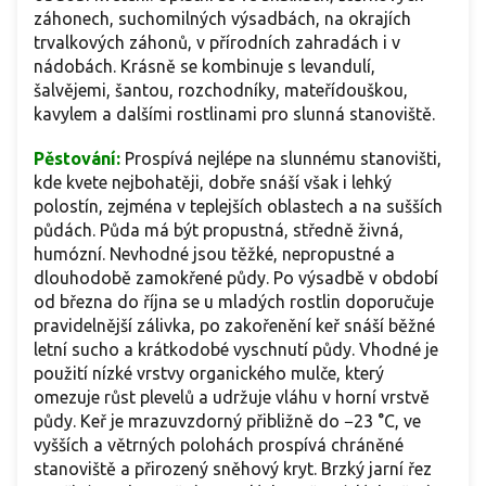
záhonech, suchomilných výsadbách, na okrajích
trvalkových záhonů, v přírodních zahradách i v
nádobách. Krásně se kombinuje s levandulí,
šalvějemi, šantou, rozchodníky, mateřídouškou,
kavylem a dalšími rostlinami pro slunná stanoviště.
Pěstování:
Prospívá nejlépe na slunnému stanovišti,
kde kvete nejbohatěji, dobře snáší však i lehký
polostín, zejména v teplejších oblastech a na sušších
půdách. Půda má být propustná, středně živná,
humózní. Nevhodné jsou těžké, nepropustné a
dlouhodobě zamokřené půdy. Po výsadbě v období
od března do října se u mladých rostlin doporučuje
pravidelnější zálivka, po zakořenění keř snáší běžné
letní sucho a krátkodobé vyschnutí půdy. Vhodné je
použití nízké vrstvy organického mulče, který
omezuje růst plevelů a udržuje vláhu v horní vrstvě
půdy. Keř je mrazuvzdorný přibližně do −23 °C, ve
vyšších a větrných polohách prospívá chráněné
stanoviště a přirozený sněhový kryt. Brzký jarní řez