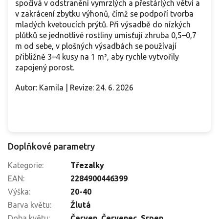
spočívá v odstranění vymrzlých a přestárlých větví a
v zakrácení zbytku výhonů, čímž se podpoří tvorba
mladých kvetoucích prýtů. Při výsadbě do nízkých
plůtků se jednotlivé rostliny umisťují zhruba 0,5–0,7
m od sebe, v plošných výsadbách se používají
přibližně 3–4 kusy na 1 m², aby rychle vytvořily
zapojený porost.
Autor: Kamila | Revize: 24. 6. 2026
Doplňkové parametry
Kategorie
:
Třezalky
EAN
:
2284900446399
Výška
:
20-40
Barva květu
:
Žlutá
Doba květu
:
Červen
,
Červenec
,
Srpen