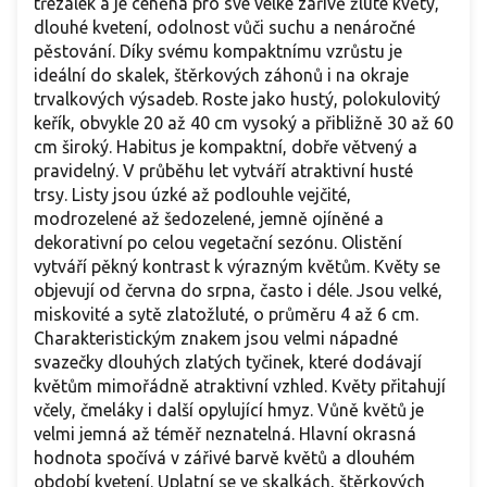
třezalek a je ceněna pro své velké zářivě žluté květy,
dlouhé kvetení, odolnost vůči suchu a nenáročné
pěstování. Díky svému kompaktnímu vzrůstu je
ideální do skalek, štěrkových záhonů i na okraje
trvalkových výsadeb. Roste jako hustý, polokulovitý
keřík, obvykle 20 až 40 cm vysoký a přibližně 30 až 60
cm široký. Habitus je kompaktní, dobře větvený a
pravidelný. V průběhu let vytváří atraktivní husté
trsy. Listy jsou úzké až podlouhle vejčité,
modrozelené až šedozelené, jemně ojíněné a
dekorativní po celou vegetační sezónu. Olistění
vytváří pěkný kontrast k výrazným květům. Květy se
objevují od června do srpna, často i déle. Jsou velké,
miskovité a sytě zlatožluté, o průměru 4 až 6 cm.
Charakteristickým znakem jsou velmi nápadné
svazečky dlouhých zlatých tyčinek, které dodávají
květům mimořádně atraktivní vzhled. Květy přitahují
včely, čmeláky i další opylující hmyz. Vůně květů je
velmi jemná až téměř neznatelná. Hlavní okrasná
hodnota spočívá v zářivé barvě květů a dlouhém
období kvetení. Uplatní se ve skalkách, štěrkových