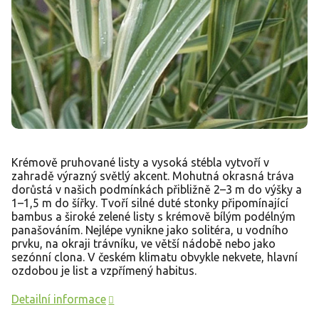
Krémově pruhované listy a vysoká stébla vytvoří v
zahradě výrazný světlý akcent. Mohutná okrasná tráva
dorůstá v našich podmínkách přibližně 2–3 m do výšky a
1–1,5 m do šířky. Tvoří silné duté stonky připomínající
bambus a široké zelené listy s krémově bílým podélným
panašováním. Nejlépe vynikne jako solitéra, u vodního
prvku, na okraji trávníku, ve větší nádobě nebo jako
sezónní clona. V českém klimatu obvykle nekvete, hlavní
ozdobou je list a vzpřímený habitus.
Detailní informace