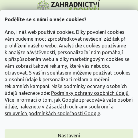
á
p
a
Podělíte se s námi o vaše cookies?
t
Vše o nákupu
í
Ano, i náš web používá cookies. Díky povolení cookies
vám budeme moct zprostředkovat nevšední zážitek při
prohlížení našeho webu. Analytické cookies používáme
Informace pro Vás
k analýze návštěvnosti, personalizační nám pomáhají
s přizpůsobením webu a díky marketingovým cookies se
Kontakujte nás
vám zobrazí takové reklamy, které vás nebudou
otravovat.
S vaším souhlasem můžeme používat cookies
a osobní údaje k personalizaci reklam a měření
reklamních kampaní. Naše podmínky ochrany osobních
údajů naleznete zde:
Podmínky ochrany osobních údajů.
Více informací o tom, jak Google zpracovává vaše osobní
údaje, naleznete v
Zásadách ochrany soukromí a
smluvních podmínkách společnosti Google
.
Vytvořil Shoptet
Nastavení