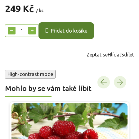
249 Kč
/ ks
Měrná
cena:
−
+
Přidat do košíku
Zeptat se
Hlídat
Sdílet
High-contrast mode
Mohlo by se vám také líbit