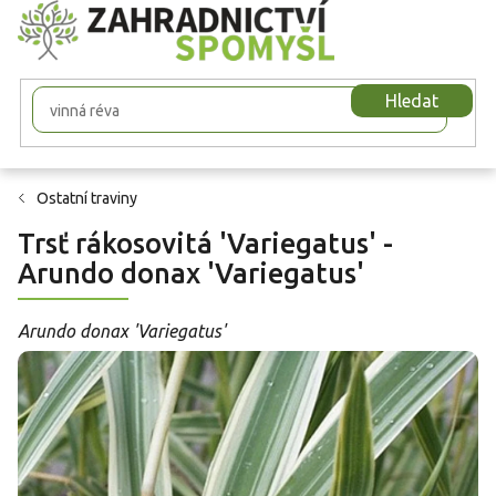
Přejít
na
obsah
Hledat
Ostatní traviny
Trsť rákosovitá 'Variegatus' -
Arundo donax 'Variegatus'
Arundo donax 'Variegatus'