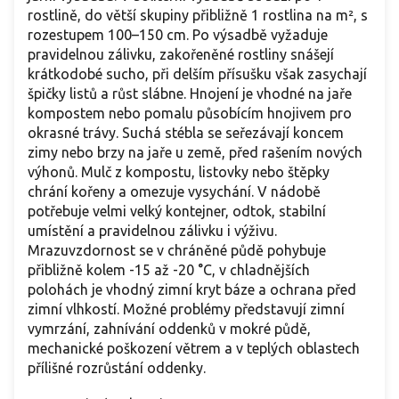
rostlině, do větší skupiny přibližně 1 rostlina na m², s
rozestupem 100–150 cm. Po výsadbě vyžaduje
pravidelnou zálivku, zakořeněné rostliny snášejí
krátkodobé sucho, při delším přísušku však zasychají
špičky listů a růst slábne. Hnojení je vhodné na jaře
kompostem nebo pomalu působícím hnojivem pro
okrasné trávy. Suchá stébla se seřezávají koncem
zimy nebo brzy na jaře u země, před rašením nových
výhonů. Mulč z kompostu, listovky nebo štěpky
chrání kořeny a omezuje vysychání. V nádobě
potřebuje velmi velký kontejner, odtok, stabilní
umístění a pravidelnou zálivku i výživu.
Mrazuvzdornost se v chráněné půdě pohybuje
přibližně kolem -15 až -20 °C, v chladnějších
polohách je vhodný zimní kryt báze a ochrana před
zimní vlhkostí. Možné problémy představují zimní
vymrzání, zahnívání oddenků v mokré půdě,
mechanické poškození větrem a v teplých oblastech
přílišné rozrůstání oddenky.