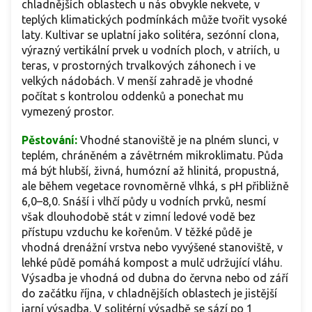
chladnějších oblastech u nás obvykle nekvete, v
teplých klimatických podmínkách může tvořit vysoké
laty. Kultivar se uplatní jako solitéra, sezónní clona,
výrazný vertikální prvek u vodních ploch, v atriích, u
teras, v prostorných trvalkových záhonech i ve
velkých nádobách. V menší zahradě je vhodné
počítat s kontrolou oddenků a ponechat mu
vymezený prostor.
Pěstování:
Vhodné stanoviště je na plném slunci, v
teplém, chráněném a závětrném mikroklimatu. Půda
má být hlubší, živná, humózní až hlinitá, propustná,
ale během vegetace rovnoměrně vlhká, s pH přibližně
6,0–8,0. Snáší i vlhčí půdy u vodních prvků, nesmí
však dlouhodobě stát v zimní ledové vodě bez
přístupu vzduchu ke kořenům. V těžké půdě je
vhodná drenážní vrstva nebo vyvýšené stanoviště, v
lehké půdě pomáhá kompost a mulč udržující vláhu.
Výsadba je vhodná od dubna do června nebo od září
do začátku října, v chladnějších oblastech je jistější
jarní výsadba. V solitérní výsadbě se sází po 1