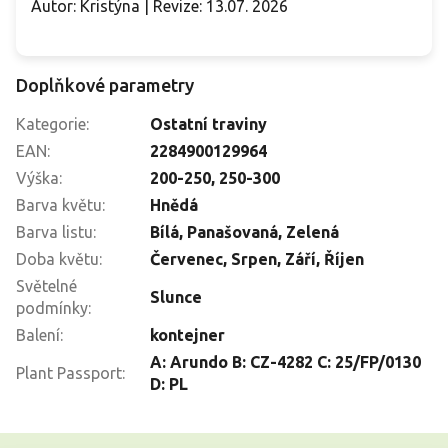
Autor: Kristýna | Revize: 13.07. 2026
Doplňkové parametry
Kategorie
:
Ostatní traviny
EAN
:
2284900129964
Výška
:
200-250
,
250-300
Barva květu
:
Hnědá
Barva listu
:
Bílá
,
Panašovaná
,
Zelená
Doba květu
:
Červenec
,
Srpen
,
Září
,
Říjen
Světelné
Slunce
podmínky
:
Balení
:
kontejner
A: Arundo B: CZ-4282 C: 25/FP/0130
Plant Passport
:
D: PL
Z