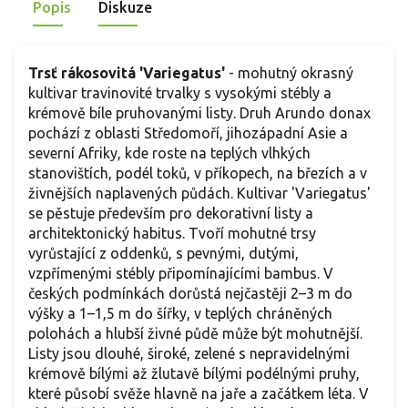
Popis
Diskuze
Trsť rákosovitá 'Variegatus'
- mohutný okrasný
kultivar travinovité trvalky s vysokými stébly a
krémově bíle pruhovanými listy. Druh Arundo donax
pochází z oblasti Středomoří, jihozápadní Asie a
severní Afriky, kde roste na teplých vlhkých
stanovištích, podél toků, v příkopech, na březích a v
živnějších naplavených půdách. Kultivar 'Variegatus'
se pěstuje především pro dekorativní listy a
architektonický habitus. Tvoří mohutné trsy
vyrůstající z oddenků, s pevnými, dutými,
vzpřímenými stébly připomínajícími bambus. V
českých podmínkách dorůstá nejčastěji 2–3 m do
výšky a 1–1,5 m do šířky, v teplých chráněných
polohách a hlubší živné půdě může být mohutnější.
Listy jsou dlouhé, široké, zelené s nepravidelnými
krémově bílými až žlutavě bílými podélnými pruhy,
které působí svěže hlavně na jaře a začátkem léta. V