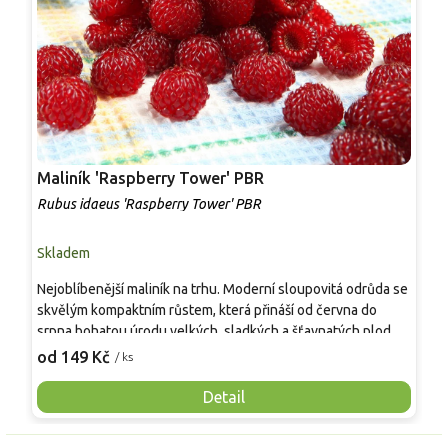
Maliník 'Raspberry Tower' PBR
P
'
Rubus idaeus 'Raspberry Tower' PBR
C
Skladem
S
Nejoblíbenější maliník na trhu. Moderní sloupovitá odrůda se
M
skvělým kompaktním růstem, která přináší od června do
A
srpna bohatou úrodu velkých, sladkých a šťavnatých plodů.
v
Pevné vzpřímené výhony tvoří elegantní habitus bez
j
od 149 Kč
o
/ ks
nutnosti opory, ideální pro nádoby, balkony i malé zahrady.
n
Mrazuvzdornost do −25 °C a spolehlivá vitalita z něj dělají
V
Detail
skvělou volbu pro každého pěstitele.