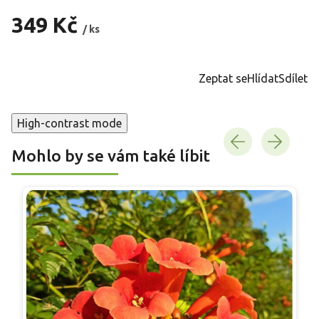
349 Kč
/ ks
Měrná
cena:
Zeptat se
Hlídat
Sdílet
High-contrast mode
Mohlo by se vám také líbit