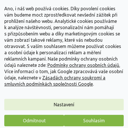
t
Vše o nákupu
í
Ano, i náš web používá cookies. Díky povolení cookies
vám budeme moct zprostředkovat nevšední zážitek při
prohlížení našeho webu. Analytické cookies používáme
Informace pro Vás
k analýze návštěvnosti, personalizační nám pomáhají
s přizpůsobením webu a díky marketingovým cookies se
Kontakujte nás
vám zobrazí takové reklamy, které vás nebudou
otravovat.
S vaším souhlasem můžeme používat cookies
a osobní údaje k personalizaci reklam a měření
reklamních kampaní. Naše podmínky ochrany osobních
údajů naleznete zde:
Podmínky ochrany osobních údajů.
Více informací o tom, jak Google zpracovává vaše osobní
údaje, naleznete v
Zásadách ochrany soukromí a
smluvních podmínkách společnosti Google
.
Vytvořil Shoptet
Nastavení
Copyright 2026
Zahradnictví Spomyšl
. Všechna práva
Odmítnout
Souhlasím
vyhrazena.
Máme pro vás malý dárek