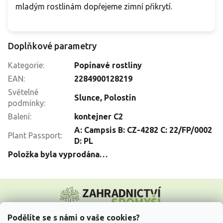
mladým rostlinám dopřejeme zimní přikrytí.
Doplňkové parametry
Kategorie
:
Popínavé rostliny
EAN
:
2284900128219
Světelné
Slunce
,
Polostín
podmínky
:
Balení
:
kontejner C2
A: Campsis B: CZ-4282 C: 22/FP/0002
Plant Passport
:
D: PL
Položka byla vyprodána…
Z
á
p
a
Podělíte se s námi o vaše cookies?