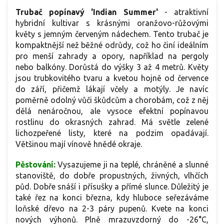
Trubač popínavý 'Indian Summer'
- atraktivní
hybridní kultivar s krásnými oranžovo-růžovými
květy s jemným červeným nádechem. Tento trubač je
kompaktnější než běžné odrůdy, což ho činí ideálním
pro menší zahrady a opory, například na pergoly
nebo balkóny. Dorůstá do výšky 3 až 4 metrů. Květy
jsou trubkovitého tvaru a kvetou hojně od července
do září, přičemž lákají včely a motýly. Je navíc
poměrně odolný vůči škůdcům a chorobám, což z něj
dělá nenáročnou, ale vysoce efektní popínavou
rostlinu do okrasných zahrad. Má světle zelené
lichozpeřené listy, které na podzim opadávají.
Většinou mají vínově hnědé okraje.
Pěstování:
Vysazujeme ji na teplé, chráněné a slunné
stanoviště, do dobře propustných, živných, vlhčích
půd. Dobře snáší i přísušky a přímé slunce. Důležitý je
také řez na konci března, kdy hluboce seřezáváme
loňské dřevo na 2-3 páry pupenů. Kvete na konci
nových výhonů. Plně mrazuvzdorný do -26°C,