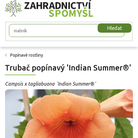
Přejít
na
obsah
Hledat
Popínavé rostliny
Trubač popínavý 'Indian Summer®'
Campsis x tagliabuana ´Indian Summer®´