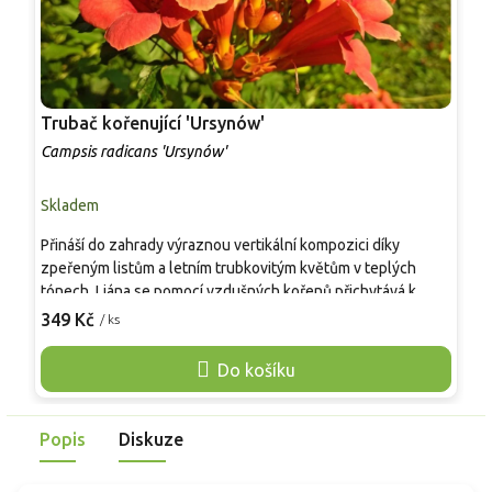
Trubač kořenující 'Ursynów'
T
Campsis radicans 'Ursynów'
C
Skladem
S
Přináší do zahrady výraznou vertikální kompozici díky
S
zpeřeným listům a letním trubkovitým květům v teplých
s
tónech. Liána se pomocí vzdušných kořenů přichytává k
p
opoře a po ujmutí prospívá i v sušších místech.
č
349 Kč
3
/ ks
Mrazuvzdornost umožňuje spolehlivé pěstování v našem
b
klimatu. Oproti méně nápadným popínavkám poskytuje
s
Do košíku
silnější efekt během hlavní sezony.
h
t
p
Popis
Diskuze