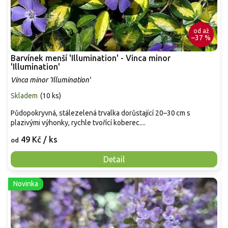
od
až
–37 %
Barvínek menší 'Illumination' - Vinca minor
'Illumination'
Vinca minor 'Illumination'
Skladem
(
10 ks
)
Půdopokryvná, stálezelená trvalka dorůstající 20–30 cm s
plazivými výhonky, rychle tvořící koberec....
49 Kč
/ ks
od
Detail
Novinka