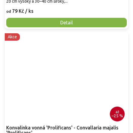
20 cm vysoký a 30–40 cm široký,...
79 Kč
/ ks
od
Detail
Akce
až
–25 %
Konvalinka vonná 'Prolificans' - Convallaria majalis
'Prolificans'