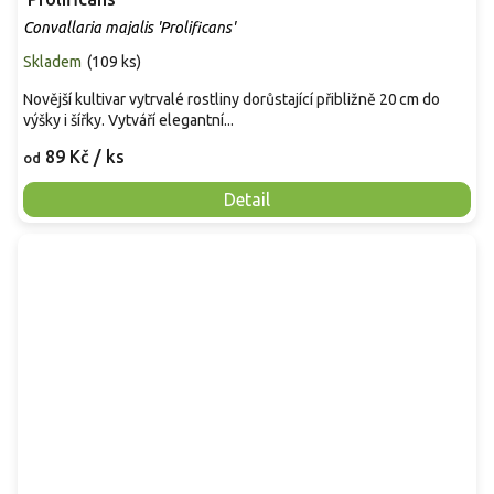
Convallaria majalis 'Prolificans'
Skladem
(
109 ks
)
Novější kultivar vytrvalé rostliny dorůstající přibližně 20 cm do
výšky i šířky. Vytváří elegantní...
89 Kč
/ ks
od
Detail