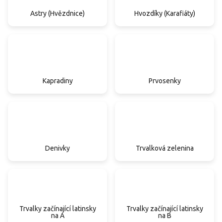
Astry (Hvězdnice)
Hvozdíky (Karafiáty)
Kapradiny
Prvosenky
Denivky
Trvalková zelenina
Trvalky začínající latinsky
Trvalky začínající latinsky
na A
na B