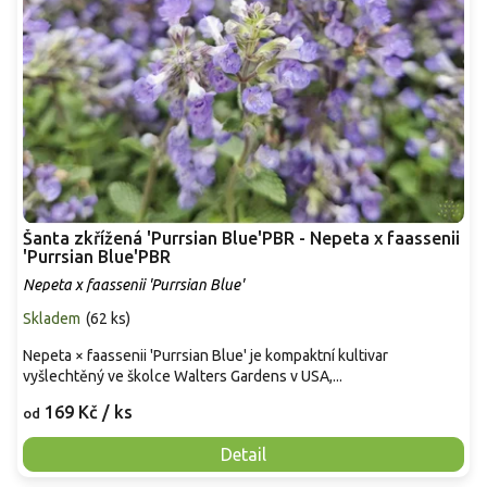
Šanta zkřížená 'Purrsian Blue'PBR - Nepeta x faassenii
'Purrsian Blue'PBR
Nepeta x faassenii 'Purrsian Blue'
Skladem
(
62 ks
)
Nepeta × faassenii 'Purrsian Blue' je kompaktní kultivar
vyšlechtěný ve školce Walters Gardens v USA,...
169 Kč
/ ks
od
Detail