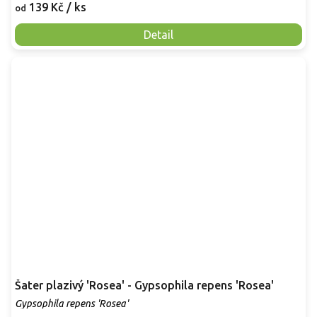
139 Kč
/ ks
od
Detail
Šater plazivý 'Rosea' - Gypsophila repens 'Rosea'
Gypsophila repens 'Rosea'