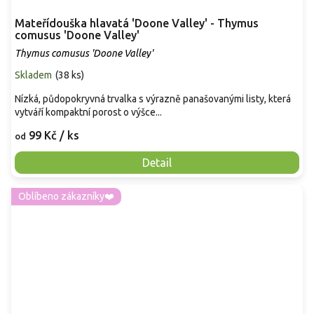
Mateřídouška hlavatá 'Doone Valley' - Thymus
comusus 'Doone Valley'
Thymus comusus 'Doone Valley'
Skladem
(
38 ks
)
Nízká, půdopokryvná trvalka s výrazně panašovanými listy, která
vytváří kompaktní porost o výšce...
99 Kč
/ ks
od
Detail
Oblíbeno zákazníky❤️