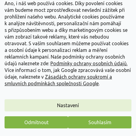
Velmi nízký a hustý okrasný kultivar trávničky s kompaktním
Ano, i náš web používá cookies. Díky povolení cookies
polštářovitým růstem a stálezelenými...
vám budeme moct zprostředkovat nevšední zážitek při
prohlížení našeho webu. Analytické cookies používáme
119 Kč
/ ks
k analýze návštěvnosti, personalizační nám pomáhají
s přizpůsobením webu a díky marketingovým cookies se
Detail
vám zobrazí takové reklamy, které vás nebudou
otravovat.
S vaším souhlasem můžeme používat cookies
a osobní údaje k personalizaci reklam a měření
reklamních kampaní. Naše podmínky ochrany osobních
údajů naleznete zde:
Podmínky ochrany osobních údajů.
Více informací o tom, jak Google zpracovává vaše osobní
údaje, naleznete v
Zásadách ochrany soukromí a
smluvních podmínkách společnosti Google
.
Nastavení
Odmítnout
Souhlasím
Máme pro vás malý dárek