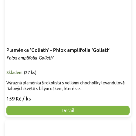
Plaménka 'Goliath' - Phlox amplifolia 'Goliath'
Phlox amplifolia 'Goliath'
Skladem
(
27 ks
)
Výrazná plaménka širokolistá s velkými chocholíky levandulově
fialových květů s bílým očkem, které se...
159 Kč
/ ks
Detail