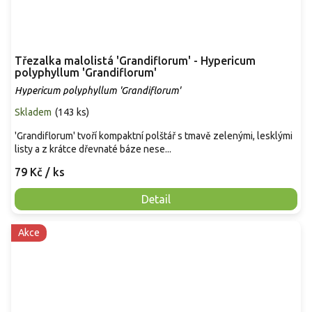
Třezalka malolistá 'Grandiflorum' - Hypericum
polyphyllum 'Grandiflorum'
Hypericum polyphyllum 'Grandiflorum'
Skladem
(
143 ks
)
'Grandiflorum' tvoří kompaktní polštář s tmavě zelenými, lesklými
listy a z krátce dřevnaté báze nese...
79 Kč
/ ks
Detail
Akce