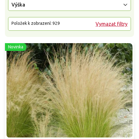
Výška
Položek k zobrazení:
929
Vymazat filtry
Novinka