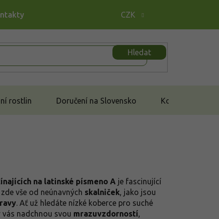
ontakty
CZK
Hledat
í rostlin
Doručení na Slovensko
Kontakt
ínajících na latinské písmeno A
je fascinující
te zde vše od neúnavných
skalniček
, jako jsou
ravy
. Ať už hledáte nízké koberce pro suché
ny vás nadchnou svou
mrazuvzdorností
,