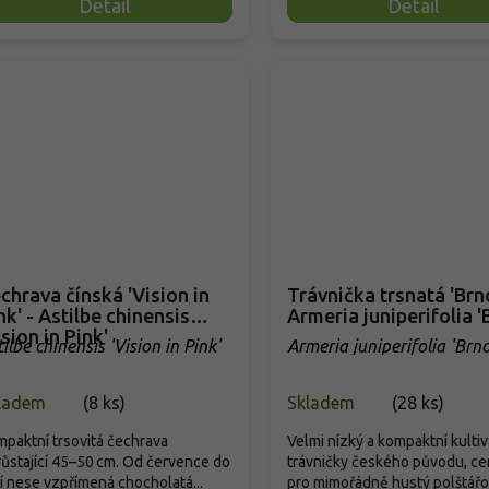
Detail
Detail
chrava čínská 'Vision in
Trávnička trsnatá 'Brno
nk' - Astilbe chinensis
Armeria juniperifolia '
ision in Pink'
ilbe chinensis 'Vision in Pink'
Armeria juniperifolia 'Brno
ladem
(
8 ks
)
Skladem
(
28 ks
)
paktní trsovitá čechrava
Velmi nízký a kompaktní kultiv
ůstající 45–50 cm. Od července do
trávničky českého původu, c
í nese vzpřímená chocholatá...
pro mimořádně hustý polštářovi