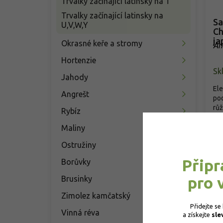
Trvalky začínající latinsky na T
Trvalky začínající latinsky na
Sa
U,V,W,Y
Ch
ja
Okrasné keře a stromy
An
Ch
Hortenzie
Sk
Jahody
Ele
Angrešt
pod
růž
Rybíz
1
Maliny
Ostružiny
Připr
Borůvky
pro 
Brusinky
Zimolez kamčatský
Přidejte se
Vinná réva
a získejte 
sle