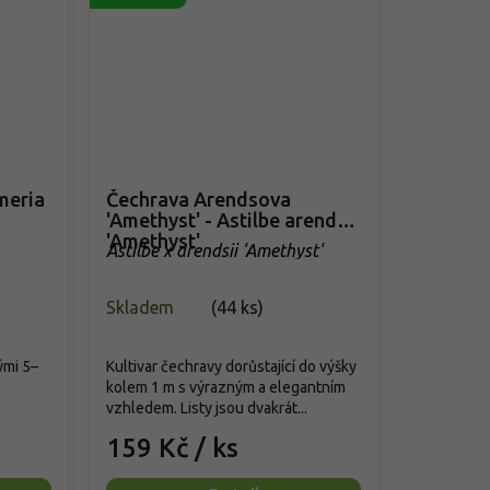
meria
Čechrava Arendsova
'Amethyst' - Astilbe arendsii
'Amethyst'
Astilbe x arendsii 'Amethyst'
Skladem
(
44 ks
)
ými 5–
Kultivar čechravy dorůstající do výšky
kolem 1 m s výrazným a elegantním
vzhledem. Listy jsou dvakrát...
159 Kč
/ ks