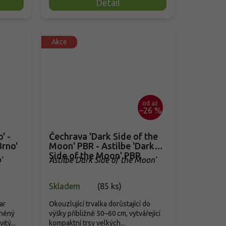
Detail
Akce
od
až
–26 %
' -
Čechrava 'Dark Side of the
Brno'
Moon' PBR - Astilbe 'Dark
Side of the Moon' PBR
'
Astilbe'Dark Side of the Moon'
Skladem
(
85 ks
)
ar
Okouzlující trvalka dorůstající do
eněný
výšky přibližně 50–60 cm, vytvářející
tý...
kompaktní trsy velkých...