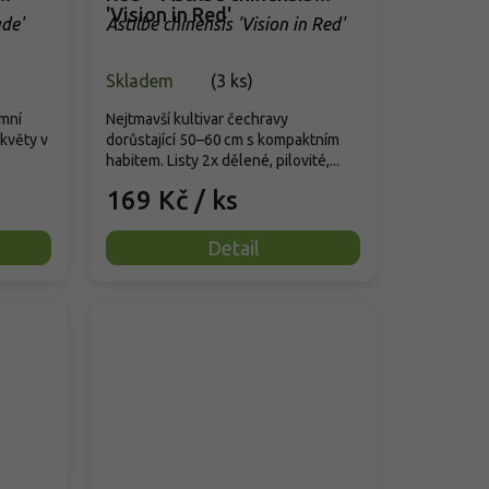
'Vision in Red'
de'
Astilbe chinensis 'Vision in Red'
Skladem
(
3 ks
)
imní
Nejtmavší kultivar čechravy
květy v
dorůstající 50–60 cm s kompaktním
habitem. Listy 2x dělené, pilovité,...
169 Kč
/ ks
Detail