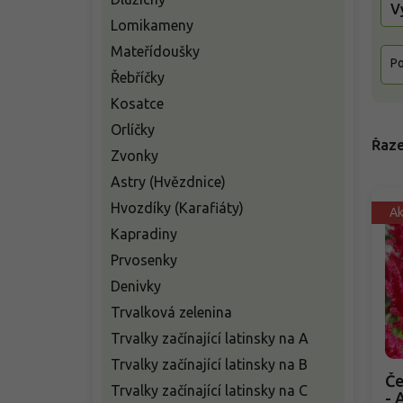
V
Lomikameny
Mateřídoušky
Po
Řebříčky
Kosatce
Orlíčky
Řaze
Zvonky
Astry (Hvězdnice)
Hvozdíky (Karafiáty)
A
Kapradiny
Prvosenky
Denivky
Trvalková zelenina
Trvalky začínající latinsky na A
Trvalky začínající latinsky na B
Če
Trvalky začínající latinsky na C
- 