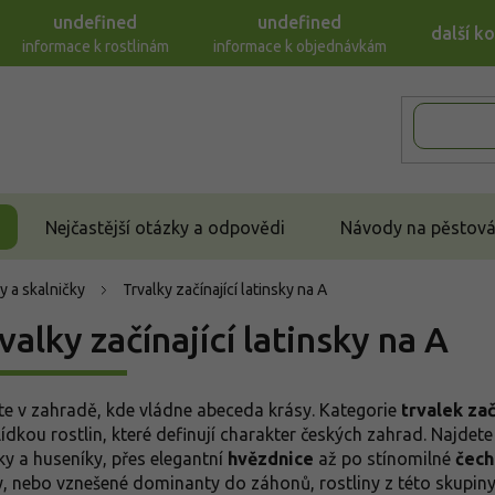
undefined
undefined
další k
informace k rostlinám
informace k objednávkám
Nejčastější otázky a odpovědi
Návody na pěstován
y a skalničky
Trvalky začínající latinsky na A
valky začínající latinsky na A
jte v zahradě, kde vládne abeceda krásy. Kategorie
trvalek zač
lídkou rostlin, které definují charakter českých zahrad. Najde
čky a huseníky, přes elegantní
hvězdnice
až po stínomilné
čech
y, nebo vznešené dominanty do záhonů, rostliny z této skupi