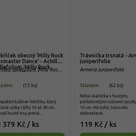
bříček obecný 'Milly Rock
Trávnička trsnatá - Ar
xmaster Dance' - Achillea
juniperifolia
llefolium 'Milly Rock
hillea millefolium 'Milly Rock
Armeria juniperifolia
xmaster Dance'
llow'
ladem
(
15 ks
)
Skladem
(
62 ks
)
Nízká skalnička s hustými,
paktní kultivar řebříčku, který
polštářovitými růžicemi vysok
ůstá výšky i šířky 30 až 40 cm.
10 cm. Má úzké, trávovité,
váří husté trsy jemně...
stálezelené...
379 Kč
/ ks
119 Kč
/ ks
d