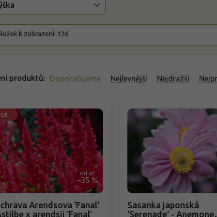
ýška
ložek k zobrazení:
126
ní produktů
Doporučujeme
Nejlevnější
Nejdražší
Nejp
kce
od
až
–35 %
chrava Arendsova 'Fanal'
Sasanka japonská
Astilbe x arendsii 'Fanal'
'Serenade' - Anemone