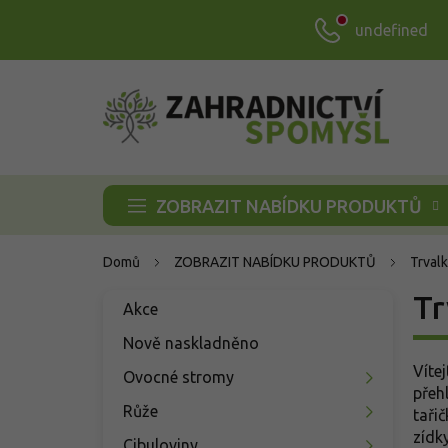
Přejít
undefined
na
obsah
ZOBRAZIT NABÍDKU PRODUKTŮ
Domů
ZOBRAZIT NABÍDKU PRODUKTŮ
Trvalk
P
Tr
Přeskočit
Akce
o
kategorie
s
Nově naskladněno
t
Víte
Ovocné stromy
r
přeh
a
Růže
taři
n
zídk
Cibuloviny