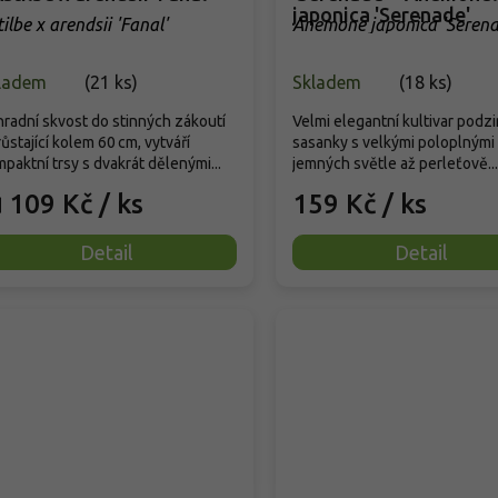
japonica 'Serenade'
ilbe x arendsii 'Fanal'
Anemone japonica 'Serena
ladem
(
21 ks
)
Skladem
(
18 ks
)
radní skvost do stinných zákoutí
Velmi elegantní kultivar podz
ůstající kolem 60 cm, vytváří
sasanky s velkými poloplnými 
paktní trsy s dvakrát dělenými...
jemných světle až perleťově...
109 Kč
/ ks
159 Kč
/ ks
d
Detail
Detail