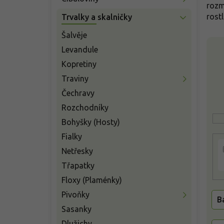
n
rozm
í
rost
Trvalky a skalničky
p
a
Šalvěje
V
n
Levandule
ý
e
p
Kopretiny
l
i
Traviny
s
Čechravy
p
r
Rozchodníky
o
Bohyšky (Hosty)
d
Fialky
u
k
Netřesky
t
Třapatky
ů
Floxy (Plaménky)
Pivoňky
B
Sasanky
Dlužichy