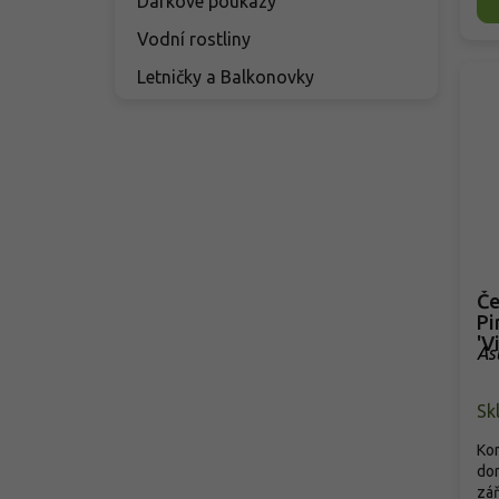
Dárkové poukazy
Vodní rostliny
Letničky a Balkonovky
Če
Pi
'V
Ast
Sk
Kom
dor
zář