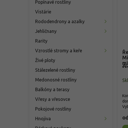
Popínavé rostliny
Vistárie
Rododendrony a azalky
Jehličnany
Rarity
Vzrostlé stromy a keře
Ře
Mi
Živé ploty
mi
Ac
Mi
Stálezelené rostliny
Ye
Medonosné rostliny
Sk
Balkóny a terasy
Kom
Vřesy a vřesovce
dor
Vyt
Pokojové rostliny
o
Hnojiva