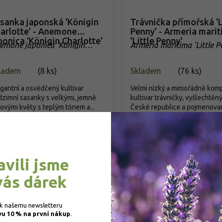
sanka japonská 'Königin
Trávnička přímořská 'L
arlotte' - Anemone
Penny' - Armeria mari
ponica 'Königin Charlotte'
'Little Penny'
emone japonica 'Königin
Armeria maritima 'Little P
arlotte'
ladem
(
8 ks
)
Skladem
(
76 ks
)
gantní a osvědčený kultivar
Velmi nízký a mimořádně kom
zimní sasanky s velkými, jemně
kultivar trávničky, vyšlechtěný
ovými květy s teplým tónem a...
České republice a pojmenovan
59 Kč
/ ks
99 Kč
/ ks
Detail
Detail
avili jsme
vás dárek
 k našemu newsletteru 
vu 10 % na první nákup
.