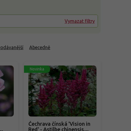
Vymazat filtry
rodávanější
Abecedně
Novinka
Čechrava čínská 'Vision in
Red' - Astilbe chinensis