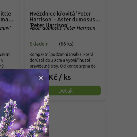
ittle
Hvězdnice křovitá 'Peter
tima
Harrison' - Aster dumosus
'Peter Harrison'
enny'
Aster dumosus 'Peter Harrison'
Skladem
(
66 ks
)
paktní
Kompaktní podzimní trvalka, která
 v
dorůstá do 30 cm a vytváří husté,
ý...
pravidelné trsy. Od konce srpna do...
89 Kč
/ ks
od
Detail