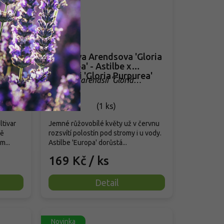
py
Čechrava Arendsova 'Gloria
appy
Purpurea' - Astilbe x
arendsii 'Gloria Purpurea'
Astilbe x arendsii 'Gloria
Purpurea'
Skladem
(
1 ks
)
ltivar
Jemné růžovobílé květy už v červnu
ně
rozsvítí polostín pod stromy i u vody.
m...
Astilbe 'Europa' dorůstá...
169 Kč
/ ks
Detail
Novinka