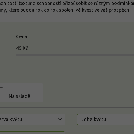
anitostí textur a schopností přizpůsobit se různým podmínkám
liny, které budou rok co rok spolehlivě kvést ve váš prospěch.
Cena
49
Kč
Na skladě
arva květu
Doba květu