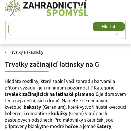
Přejít
na
obsah
Hledat
Trvalky a skalničky
Trvalky začínající latinsky na G
Hledáte rostliny, které zaplní vaši zahradu barvami a
přitom vyžadují jen minimum pozornosti? Kategorie
trvalek začínajících na latinské písmeno G
je domovem
těch nejvděčnějších druhů. Najdete zde neúnavně
kvetoucí
kakosty
(Geranium), které vytvoří husté kvetoucí
koberce, i romantické
kuklíky
(Geum) v módních
pastelových odstínech. Pro milovníky skalniček jsou
připraveny blankytně modré
hořce
a jemné
šatery
,