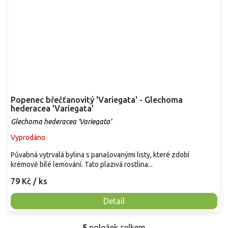
Popenec břečťanovitý 'Variegata' - Glechoma
hederacea 'Variegata'
Glechoma hederacea 'Variegata'
Vyprodáno
Půvabná vytrvalá bylina s panašovanými listy, které zdobí
krémově bílé lemování. Tato plazivá rostlina...
79 Kč
/ ks
Detail
5
položek celkem