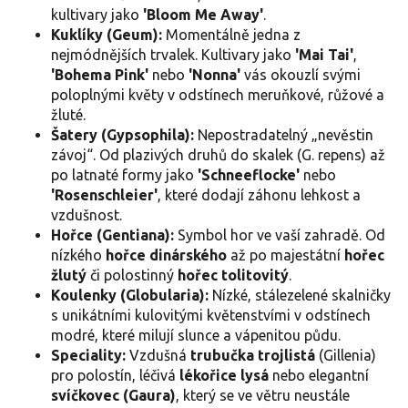
kultivary jako
'Bloom Me Away'
.
Kuklíky (Geum):
Momentálně jedna z
nejmódnějších trvalek. Kultivary jako
'Mai Tai'
,
'Bohema Pink'
nebo
'Nonna'
vás okouzlí svými
poloplnými květy v odstínech meruňkové, růžové a
žluté.
Šatery (Gypsophila):
Nepostradatelný „nevěstin
závoj“. Od plazivých druhů do skalek (G. repens) až
po latnaté formy jako
'Schneeflocke'
nebo
'Rosenschleier'
, které dodají záhonu lehkost a
vzdušnost.
Hořce (Gentiana):
Symbol hor ve vaší zahradě. Od
nízkého
hořce dinárského
až po majestátní
hořec
žlutý
či polostinný
hořec tolitovitý
.
Koulenky (Globularia):
Nízké, stálezelené skalničky
s unikátními kulovitými květenstvími v odstínech
modré, které milují slunce a vápenitou půdu.
Speciality:
Vzdušná
trubučka trojlistá
(Gillenia)
pro polostín, léčivá
lékořice lysá
nebo elegantní
svíčkovec (Gaura)
, který se ve větru neustále