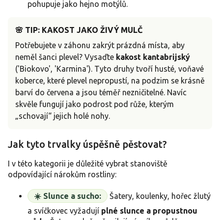
pohupuje jako hejno motýlů.
🌸 TIP: KAKOST JAKO ŽIVÝ MULČ
Potřebujete v záhonu zakrýt prázdná místa, aby
neměl šanci plevel? Vysaďte
kakost kantabrijský
('Biokovo', 'Karmina'). Tyto druhy tvoří husté, voňavé
koberce, které plevel nepropustí, na podzim se krásně
barví do červena a jsou téměř nezničitelné. Navíc
skvěle fungují jako podrost pod růže, kterým
„schovají“ jejich holé nohy.
Jak tyto trvalky úspěšně pěstovat?
I v této kategorii je důležité vybrat stanoviště
odpovídající nárokům rostliny:
☀️ Slunce a sucho:
Šatery, koulenky, hořec žlutý
a svíčkovec vyžadují
plné slunce a propustnou