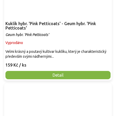
Kuklík hybr. 'Pink Petticoats' - Geum hybr. 'Pink
Petticoats'
Geum hybr. 'Pink Petticoats'
Vyprodáno
Velmi krásný a poutavý kultivar kuklíku, který je charakteristický
především svými nádhernými...
159 Kč
/ ks
Detail