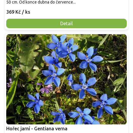
50 cm. Od konce dubna do července...
369 Kč
/ ks
Detail
Hořec jarní - Gentiana verna