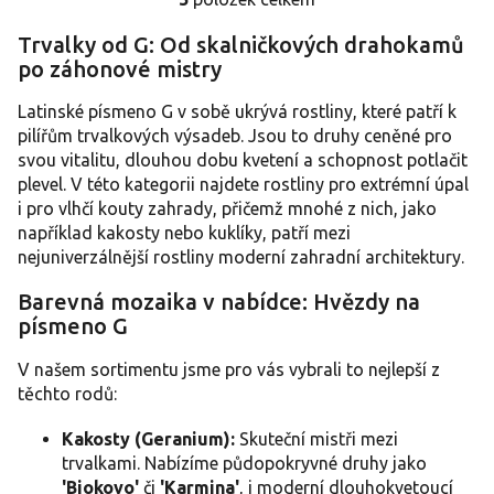
O
v
Trvalky od G: Od skalničkových drahokamů
l
po záhonové mistry
á
d
a
Latinské písmeno G v sobě ukrývá rostliny, které patří k
c
pilířům trvalkových výsadeb. Jsou to druhy ceněné pro
í
svou vitalitu, dlouhou dobu kvetení a schopnost potlačit
p
plevel. V této kategorii najdete rostliny pro extrémní úpal
r
i pro vlhčí kouty zahrady, přičemž mnohé z nich, jako
v
například kakosty nebo kuklíky, patří mezi
k
y
nejuniverzálnější rostliny moderní zahradní architektury.
v
ý
Barevná mozaika v nabídce: Hvězdy na
p
písmeno G
i
s
V našem sortimentu jsme pro vás vybrali to nejlepší z
u
těchto rodů:
Kakosty (Geranium):
Skuteční mistři mezi
trvalkami. Nabízíme půdopokryvné druhy jako
'Biokovo'
či
'Karmina'
, i moderní dlouhokvetoucí