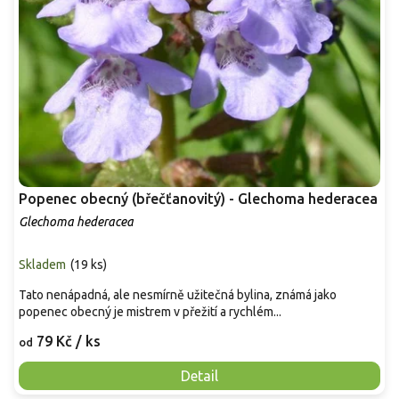
Popenec obecný (břečťanovitý) - Glechoma hederacea
Glechoma hederacea
Skladem
(
19 ks
)
Tato nenápadná, ale nesmírně užitečná bylina, známá jako
popenec obecný je mistrem v přežití a rychlém...
79 Kč
/ ks
od
Detail