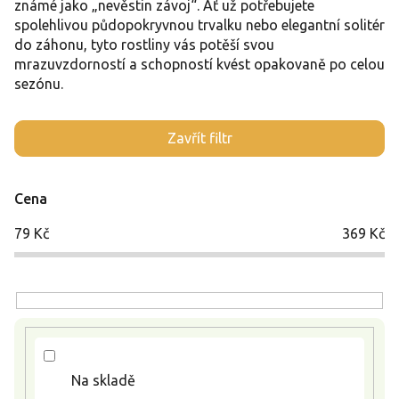
známé jako „nevěstin závoj“. Ať už potřebujete
spolehlivou půdopokryvnou trvalku nebo elegantní solitér
do záhonu, tyto rostliny vás potěší svou
mrazuvzdorností a schopností kvést opakovaně po celou
sezónu.
V
Zavřít filtr
ý
p
i
Cena
s
p
79
Kč
369
Kč
r
o
d
u
k
t
ů
Na skladě