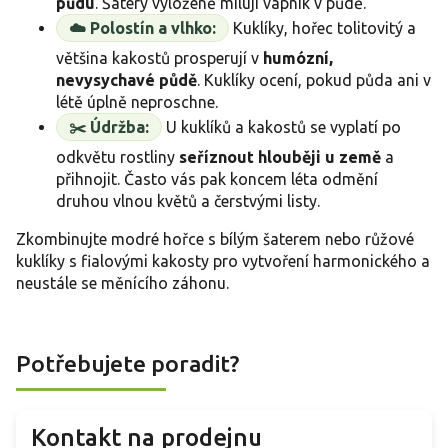
půdu
. Šatery vyloženě milují vápník v půdě.
☁️ Polostín a vlhko:
Kuklíky, hořec tolitovitý a
většina kakostů prosperují v
humózní,
nevysychavé půdě
. Kuklíky ocení, pokud půda ani v
létě úplně neproschne.
✂️ Údržba:
U kuklíků a kakostů se vyplatí po
odkvětu rostliny
seříznout hlouběji u země
a
přihnojit. Často vás pak koncem léta odmění
druhou vlnou květů a čerstvými listy.
Zkombinujte modré hořce s bílým šaterem nebo růžové
kuklíky s fialovými kakosty pro vytvoření harmonického a
neustále se měnícího záhonu.
Potřebujete poradit?
Kontakt na prodejnu