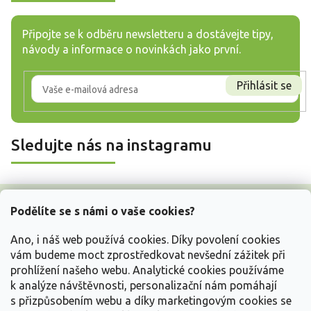
Připojte se k odběru newsletteru a dostávejte tipy,
návody a informace o novinkách jako první.
Přihlásit se
Sledujte nás na instagramu
Z
á
Podělíte se s námi o vaše cookies?
p
a
Ano, i náš web používá cookies. Díky povolení cookies
t
vám budeme moct zprostředkovat nevšední zážitek při
í
prohlížení našeho webu. Analytické cookies používáme
Vše o nákupu
k analýze návštěvnosti, personalizační nám pomáhají
s přizpůsobením webu a díky marketingovým cookies se