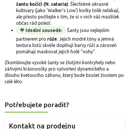
šantu kočičí (N. cataria)
. Šlechtěné okrasné
kultivary (jako 'Walker's Low') kočky tolik nelákají,
ale přesto počítejte s tím, že si v nich váš mazlíček
občas rád poleží.
🌹 Ideální sousedé:
Šanty jsou nejlepším
partnerem pro
růže
. Jejich modré tóny a jemná
textura listů skvěle doplňují barvy růží a zároveň
pomáhají maskovat jejich holé "nohy".
Zkombinujte vysoké šanty se žlutými kontryhely nebo
zářivými krásnoočky pro vytvoření dynamického a
dlouho kvetoucího záhonu, který bude bzučet životem po
celé léto.
Potřebujete poradit?
Kontakt na prodejnu