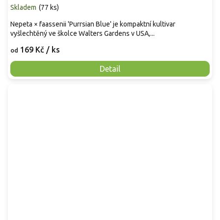
Skladem
(
77 ks
)
Nepeta × faassenii 'Purrsian Blue' je kompaktní kultivar
vyšlechtěný ve školce Walters Gardens v USA,...
169 Kč
/ ks
od
Detail