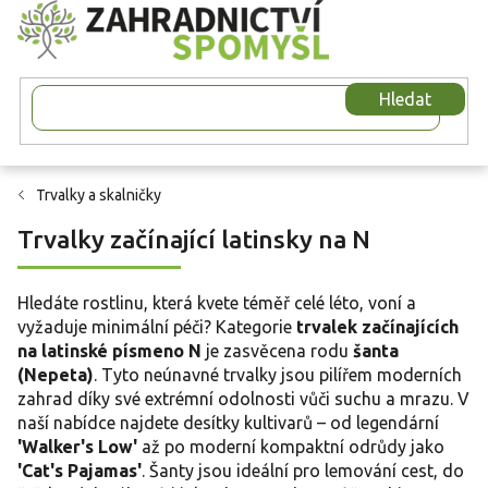
Přejít
na
obsah
Hledat
Trvalky a skalničky
Trvalky začínající latinsky na N
Hledáte rostlinu, která kvete téměř celé léto, voní a
vyžaduje minimální péči? Kategorie
trvalek začínajících
na latinské písmeno N
je zasvěcena rodu
šanta
(Nepeta)
. Tyto neúnavné trvalky jsou pilířem moderních
zahrad díky své extrémní odolnosti vůči suchu a mrazu. V
naší nabídce najdete desítky kultivarů – od legendární
'Walker's Low'
až po moderní kompaktní odrůdy jako
'Cat's Pajamas'
. Šanty jsou ideální pro lemování cest, do