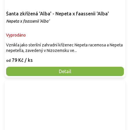
Šanta zkřížená 'Alba' - Nepeta x faassenii 'Alba'
Nepeta x faassenii 'Alba'
Vyprodáno
Vznikla jako sterilní zahradní kříženec Nepeta racemosa a Nepeta
nepetella, zavedený v Nizozemsku ve...
79 Kč
/ ks
od
Detail