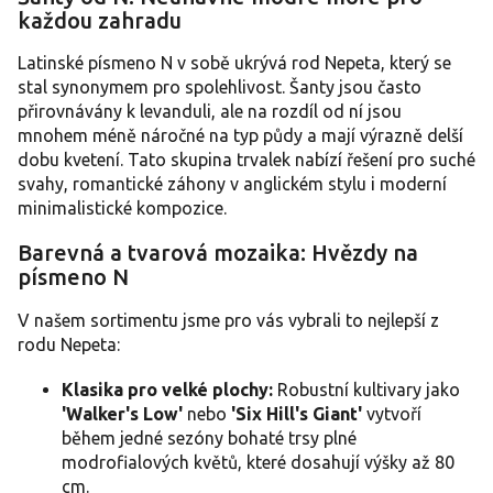
l
každou zahradu
á
d
a
Latinské písmeno N v sobě ukrývá rod Nepeta, který se
c
stal synonymem pro spolehlivost. Šanty jsou často
í
přirovnávány k levanduli, ale na rozdíl od ní jsou
p
mnohem méně náročné na typ půdy a mají výrazně delší
r
dobu kvetení. Tato skupina trvalek nabízí řešení pro suché
v
svahy, romantické záhony v anglickém stylu i moderní
k
y
minimalistické kompozice.
v
ý
Barevná a tvarová mozaika: Hvězdy na
p
písmeno N
i
s
V našem sortimentu jsme pro vás vybrali to nejlepší z
u
rodu Nepeta:
Klasika pro velké plochy:
Robustní kultivary jako
'Walker's Low'
nebo
'Six Hill's Giant'
vytvoří
během jedné sezóny bohaté trsy plné
modrofialových květů, které dosahují výšky až 80
cm.