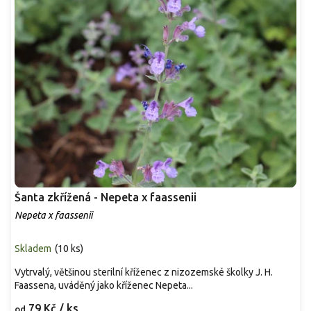
Šanta zkřížená - Nepeta x faassenii
Nepeta x faassenii
Skladem
(
10 ks
)
Vytrvalý, většinou sterilní kříženec z nizozemské školky J. H.
Faassena, uváděný jako kříženec Nepeta...
79 Kč
/ ks
od