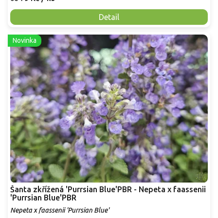
Detail
Novinka
Šanta zkřížená 'Purrsian Blue'PBR - Nepeta x faassenii
'Purrsian Blue'PBR
Nepeta x faassenii 'Purrsian Blue'