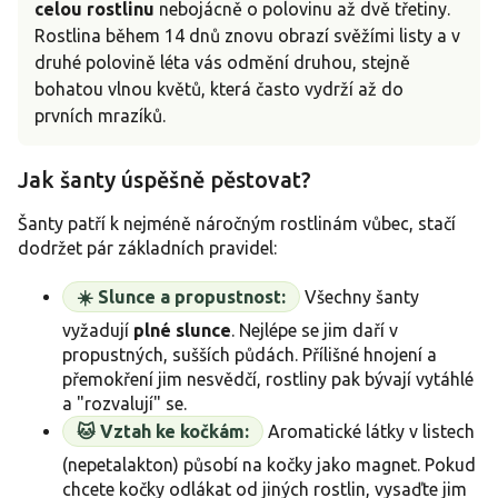
celou rostlinu
nebojácně o polovinu až dvě třetiny.
Rostlina během 14 dnů znovu obrazí svěžími listy a v
druhé polovině léta vás odmění druhou, stejně
bohatou vlnou květů, která často vydrží až do
prvních mrazíků.
Jak šanty úspěšně pěstovat?
Šanty patří k nejméně náročným rostlinám vůbec, stačí
dodržet pár základních pravidel:
☀️ Slunce a propustnost:
Všechny šanty
vyžadují
plné slunce
. Nejlépe se jim daří v
propustných, sušších půdách. Přílišné hnojení a
přemokření jim nesvědčí, rostliny pak bývají vytáhlé
a "rozvalují" se.
🐱 Vztah ke kočkám:
Aromatické látky v listech
(nepetalakton) působí na kočky jako magnet. Pokud
chcete kočky odlákat od jiných rostlin, vysaďte jim