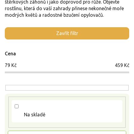
štěrkových záhonů i jako doprovod pro růže. Objevte
rostlinu, která do vaší zahrady přinese nekonečné moře
modrých květů a radostné bzučení opylovačů.
V
Zavřít filtr
ý
p
i
Cena
s
p
79
Kč
459
Kč
r
o
d
u
k
t
ů
Na skladě