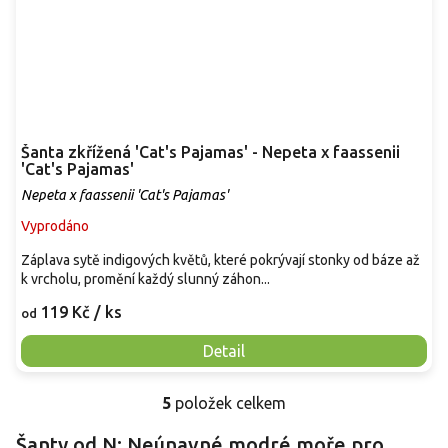
Šanta zkřížená 'Cat's Pajamas' - Nepeta x faassenii
'Cat's Pajamas'
Nepeta x faassenii 'Cat's Pajamas'
Vyprodáno
Záplava sytě indigových květů, které pokrývají stonky od báze až
k vrcholu, promění každý slunný záhon...
119 Kč
/ ks
od
Detail
5
položek celkem
O
v
Šanty od N: Neúnavné modré moře pro