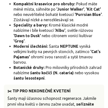
Kompaktní krasavice pro obruby:
Pokud máte
méně místa, sáhněte po
'Junior Walker'
,
'Kit Cat'
nebo neuvěřitelně bohatě kvetoucí
'Purrsian Blue'
.
Zůstávají nízké a nerozklesávají se.
Speciality a barvy:
Kromě klasické modré
nabízíme i bíle kvetoucí
'Albu'
, světle růžovou
'Dawn to Dusk'
nebo citronem vonící kultivar
'Grog'
.
Moderní šlechtění:
Šanta
NEPTUNE
vyniká
velkými květy na pevných stoncích, zatímco
'Cat's
Pajamas'
ohromí svou raností a sytě tmavou
barvou.
Botanické druhy:
Pro milovníky přírodních zahrad
nabízíme
šantu kočičí (N. cataria)
nebo vysokou
šantu lesostepní
.
✂️ TIP PRO NEKONEČNÉ KVETENÍ
Šanty mají úžasnou schopnost regenerace. Jakmile
první vlna květů v červnu začne uvadat,
seřízněte