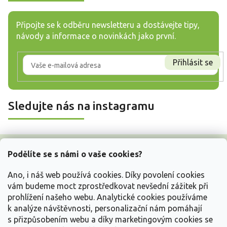
Připojte se k odběru newsletteru a dostávejte tipy,
návody a informace o novinkách jako první.
Přihlásit se
Sledujte nás na instagramu
Z
á
Podělíte se s námi o vaše cookies?
p
a
Ano, i náš web používá cookies. Díky povolení cookies
t
vám budeme moct zprostředkovat nevšední zážitek při
í
prohlížení našeho webu. Analytické cookies používáme
Vše o nákupu
k analýze návštěvnosti, personalizační nám pomáhají
s přizpůsobením webu a díky marketingovým cookies se