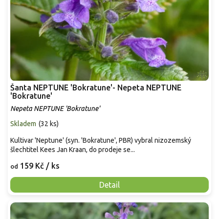
Šanta NEPTUNE 'Bokratune'- Nepeta NEPTUNE
'Bokratune'
Nepeta NEPTUNE 'Bokratune'
Skladem
(
32 ks
)
Kultivar 'Neptune' (syn. 'Bokratune', PBR) vybral nizozemský
šlechtitel Kees Jan Kraan, do prodeje se...
159 Kč
/ ks
od
Detail