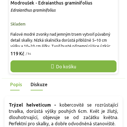
Modroušek - Edraianthus graminifolius
P
Edraianthus graminifolius
E
Skladem
S
Fialově modré zvonky nad jemným trsem vytvoří půvabný
V
detail skalky. Nízká skalnička dorůstá přibližně 5–10 cm
z
výšky a 10–20 cm šířky. Tvoří husté přízemní růžice úzkých,
š
trávovitých zelených listů, nad nimiž se v červnu a červenci
h
119 Kč
9
/ ks
objevují nahloučené zvonkovité květy. Díky drobnému
l
měřítku vynikne v kamenných spárách, korytech, vyvýšených
k
Do košíku
záhonech i mezi nízkými alpínkami. Modrofialová barva
n
krásně kontrastuje se světlým kamenem, štěrkem a
s
stříbrolistými trvalkami.
Popis
Diskuze
Trýzel helveticum -
kobercovitě se rozrůstající
trvalka, dorůstá výšky pouhých 6cm. Květ je žlutý,
dlouhotrvající, objevuje se od začátku května.
Perfektní pro skalky, a dobře odvodněná stanoviště.