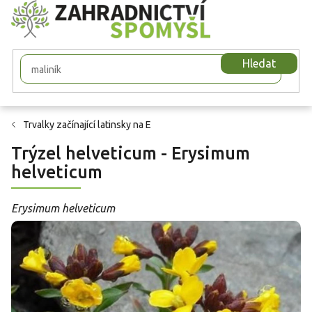
Přejít
na
obsah
Hledat
Trvalky začínající latinsky na E
Trýzel helveticum - Erysimum
helveticum
Erysimum helveticum