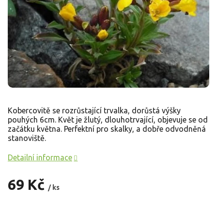
Kobercovitě se rozrůstající trvalka, dorůstá výšky
pouhých 6cm. Květ je žlutý, dlouhotrvající, objevuje se od
začátku května. Perfektní pro skalky, a dobře odvodněná
stanoviště.
Detailní informace
69 Kč
/ ks
Měrná
cena: