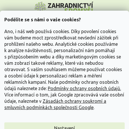
á
p
a
Podělíte se s námi o vaše cookies?
t
Vše o nákupu
í
Ano, i náš web používá cookies. Díky povolení cookies
vám budeme moct zprostředkovat nevšední zážitek při
prohlížení našeho webu. Analytické cookies používáme
Informace pro Vás
k analýze návštěvnosti, personalizační nám pomáhají
s přizpůsobením webu a díky marketingovým cookies se
Kontakujte nás
vám zobrazí takové reklamy, které vás nebudou
otravovat.
S vaším souhlasem můžeme používat cookies
a osobní údaje k personalizaci reklam a měření
reklamních kampaní. Naše podmínky ochrany osobních
údajů naleznete zde:
Podmínky ochrany osobních údajů.
Více informací o tom, jak Google zpracovává vaše osobní
údaje, naleznete v
Zásadách ochrany soukromí a
smluvních podmínkách společnosti Google
.
Vytvořil Shoptet
Nastavení