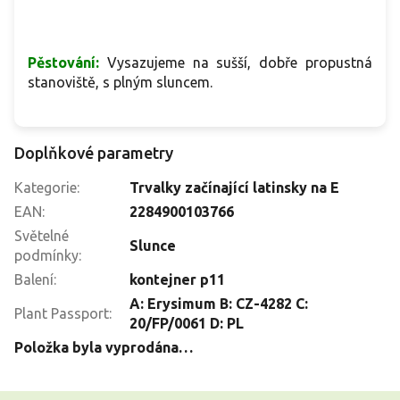
Pěstování:
Vysazujeme na sušší, dobře propustná
stanoviště, s plným sluncem.
Doplňkové parametry
Kategorie
:
Trvalky začínající latinsky na E
EAN
:
2284900103766
Světelné
Slunce
podmínky
:
Balení
:
kontejner p11
A: Erysimum B: CZ-4282 C:
Plant Passport
:
20/FP/0061 D: PL
Položka byla vyprodána…
Z