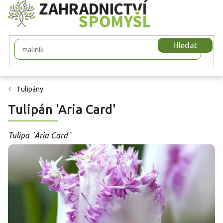
Přejít
na
obsah
Hledat
Tulipány
Tulipán 'Aria Card'
Tulipa ´Aria Card´