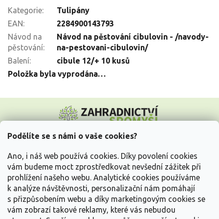
Kategorie
:
Tulipány
EAN
:
2284900143793
Návod na
Návod na pěstování cibulovin - /navody-
pěstování
:
na-pestovani-cibulovin/
Balení
:
cibule 12/+ 10 kusů
Položka byla vyprodána…
Z
á
p
a
Podělíte se s námi o vaše cookies?
t
Vše o nákupu
í
Ano, i náš web používá cookies. Díky povolení cookies
vám budeme moct zprostředkovat nevšední zážitek při
prohlížení našeho webu. Analytické cookies používáme
Informace pro Vás
k analýze návštěvnosti, personalizační nám pomáhají
s přizpůsobením webu a díky marketingovým cookies se
Kontakujte nás
vám zobrazí takové reklamy, které vás nebudou