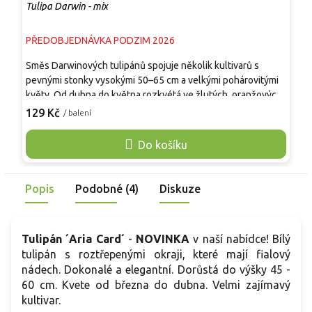
Tulipa Darwin - mix
T
PŘEDOBJEDNÁVKA PODZIM 2026
P
Směs Darwinových tulipánů spojuje několik kultivarů s
B
pevnými stonky vysokými 50–65 cm a velkými pohárovitými
s
květy. Od dubna do května rozkvétá ve žlutých, oranžových,
m
červených, růžových i vícebarevných odstínech, jejichž
6
129 Kč
1
/ balení
zastoupení se může mezi šaržemi lišit. Květy dobře odolávají
č
jarnímu větru a dešti, mají dlouhou výdrž ve váze a jsou
l
Do košíku
vhodné k řezu. Směs vynikne v záhonech, podél cest, mezi
z
trvalkami i v hlubších nádobách. Rostlina není jedlá.
K
v
Popis
Podobné (4)
Diskuze
Tulipán ´Aria Card´
-
NOVINKA
v naší nabídce! Bílý
tulipán s roztřepenými okraji, které mají fialový
nádech. Dokonalé a elegantní. Dorůstá do výšky 45 -
60 cm. Kvete od března do dubna. Velmi zajímavý
kultivar.