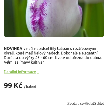
NOVINKA
v naší nabídce! Bílý tulipán s roztřepenými
okraji, které mají fialový nádech. Dokonalé a elegantní.
Dorůstá do výšky 45 - 60 cm. Kvete od března do dubna.
Velmi zajímavý kultivar.
Detailní informace
99 Kč
/ balení
Měrná
cena:
Zeptat se
Hlídat
Sdílet