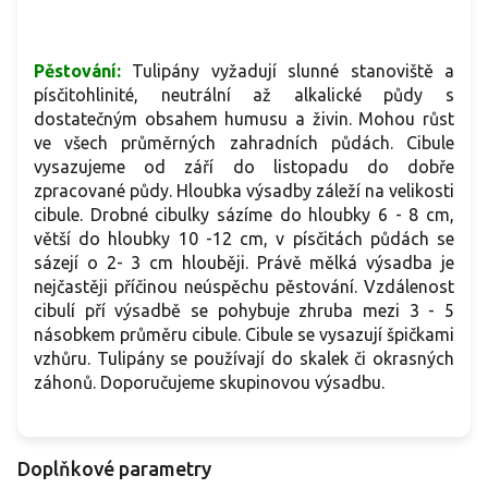
Pěstování:
Tulipány vyžadují slunné stanoviště a
písčitohlinité, neutrální až alkalické půdy s
dostatečným obsahem humusu a živin. Mohou růst
ve všech průměrných zahradních půdách. Cibule
vysazujeme od září do listopadu do dobře
zpracované půdy. Hloubka výsadby záleží na velikosti
cibule. Drobné cibulky sázíme do hloubky 6 - 8 cm,
větší do hloubky 10 -12 cm, v písčitách půdách se
sázejí o 2- 3 cm hlouběji. Právě mělká výsadba je
nejčastěji příčinou neúspěchu pěstování. Vzdálenost
cibulí pří výsadbě se pohybuje zhruba mezi 3 - 5
násobkem průměru cibule. Cibule se vysazují špičkami
vzhůru. Tulipány se používají do skalek či okrasných
záhonů. Doporučujeme skupinovou výsadbu.
Doplňkové parametry