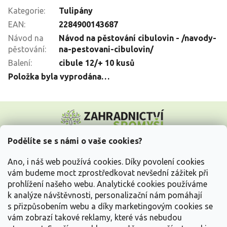
Kategorie
:
Tulipány
EAN
:
2284900143687
Návod na
Návod na pěstování cibulovin - /navody-
pěstování
:
na-pestovani-cibulovin/
Balení
:
cibule 12/+ 10 kusů
Položka byla vyprodána…
Z
á
p
a
Podělíte se s námi o vaše cookies?
t
Vše o nákupu
í
Ano, i náš web používá cookies. Díky povolení cookies
vám budeme moct zprostředkovat nevšední zážitek při
prohlížení našeho webu. Analytické cookies používáme
Informace pro Vás
k analýze návštěvnosti, personalizační nám pomáhají
s přizpůsobením webu a díky marketingovým cookies se
Kontakujte nás
vám zobrazí takové reklamy, které vás nebudou