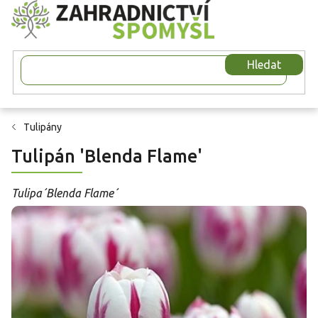
Přejít
na
obsah
Hledat
Tulipány
Tulipán 'Blenda Flame'
Tulipa´Blenda Flame´