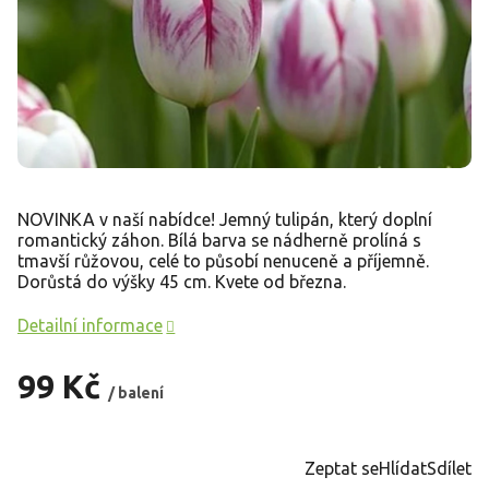
NOVINKA v naší nabídce! Jemný tulipán, který doplní
romantický záhon. Bílá barva se nádherně prolíná s
tmavší růžovou, celé to působí nenuceně a příjemně.
Dorůstá do výšky 45 cm. Kvete od března.
Detailní informace
99 Kč
/ balení
Měrná
cena:
Zeptat se
Hlídat
Sdílet