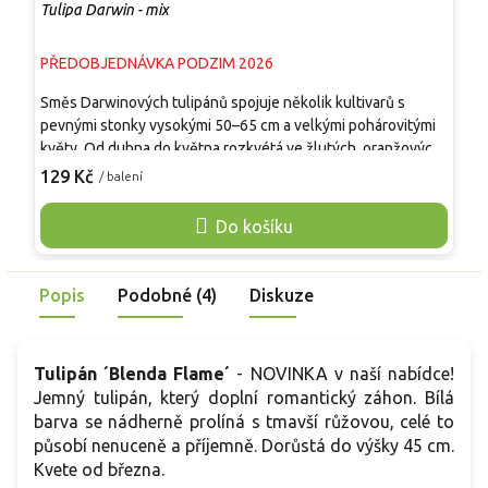
Tulipa Darwin - mix
T
PŘEDOBJEDNÁVKA PODZIM 2026
P
Směs Darwinových tulipánů spojuje několik kultivarů s
B
pevnými stonky vysokými 50–65 cm a velkými pohárovitými
s
květy. Od dubna do května rozkvétá ve žlutých, oranžových,
m
červených, růžových i vícebarevných odstínech, jejichž
6
129 Kč
1
/ balení
zastoupení se může mezi šaržemi lišit. Květy dobře odolávají
č
jarnímu větru a dešti, mají dlouhou výdrž ve váze a jsou
l
Do košíku
vhodné k řezu. Směs vynikne v záhonech, podél cest, mezi
z
trvalkami i v hlubších nádobách. Rostlina není jedlá.
K
v
Popis
Podobné (4)
Diskuze
Tulipán ´Blenda Flame´
- NOVINKA v naší nabídce!
Jemný tulipán, který doplní romantický záhon. Bílá
barva se nádherně prolíná s tmavší růžovou, celé to
působí nenuceně a příjemně. Dorůstá do výšky 45 cm.
Kvete od března.