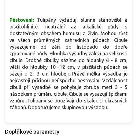
Pěstování:
Tulipány vyžadují slunné stanoviště a
písčitohlinité, neutrální až alkalické půdy s
dostatečným obsahem humusu a živin. Mohou růst
ve všech průměrných zahradních půdách. Cibule
vysazujeme od září do listopadu do dobře
zpracované půdy. Hloubka výsadby záleží na velikosti
cibule. Drobné cibulky sázíme do hloubky 6 - 8 cm,
větší do hloubky 10 -12 cm, v písčitách půdách se
sázejí o 2- 3 cm hlouběji. Právě mělká výsadba je
nejčastěji příčinou neúspěchu pěstování. Vzdálenost
cibulí pří výsadbě se pohybuje zhruba mezi 3 - 5
násobkem průměru cibule. Cibule se vysazují špičkami
vzhůru. Tulipány se používají do skalek či okrasných
záhonů. Doporučujeme skupinovou výsadbu.
Doplňkové parametry