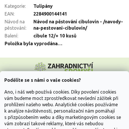
Kategorie
:
Tulipány
EAN
:
2284900144141
Návod na
Návod na pěstování cibulovin - /navody-
pěstování
:
na-pestovani-cibulovin/
Balení
:
cibule 12/+ 10 kusů
Položka byla vyprodána…
Z
á
p
a
Podělíte se s námi o vaše cookies?
t
Vše o nákupu
í
Ano, i náš web používá cookies. Díky povolení cookies
vám budeme moct zprostředkovat nevšední zážitek při
prohlížení našeho webu. Analytické cookies používáme
Informace pro Vás
k analýze návštěvnosti, personalizační nám pomáhají
s přizpůsobením webu a díky marketingovým cookies se
Kontakujte nás
vám zobrazí takové reklamy, které vás nebudou