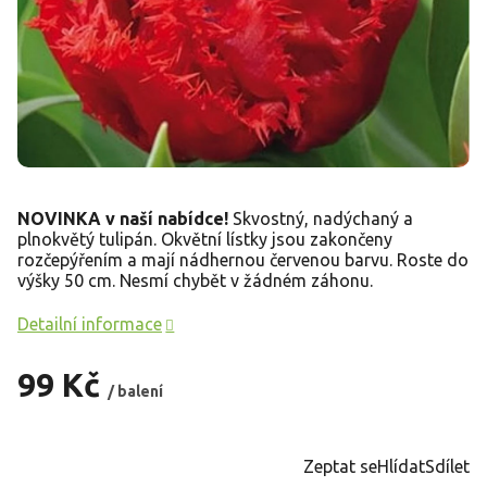
NOVINKA v naší nabídce!
Skvostný, nadýchaný a
plnokvětý tulipán. Okvětní lístky jsou zakončeny
rozčepýřením a mají nádhernou červenou barvu. Roste do
výšky 50 cm. Nesmí chybět v žádném záhonu.
Detailní informace
99 Kč
/ balení
Měrná
cena:
Zeptat se
Hlídat
Sdílet