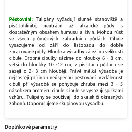
Pěstování:
Tulipány vyžadují slunné stanoviště a
písčitohlinité, neutrální až alkalické půdy s
dostatečným obsahem humusu a živin. Mohou růst
ve všech průměrných zahradních půdách. Cibule
vysazujeme od září do listopadu do dobře
zpracované půdy. Hloubka výsadby záleží na velikosti
cibule. Drobné cibulky sázíme do hloubky 6 - 8 cm,
větší do hloubky 10 -12 cm, v písčitách půdách se
sázejí o 2- 3 cm hlouběji. Právě mělká výsadba je
nejčastěji příčinou neúspěchu pěstování. Vzdálenost
cibulí pří výsadbě se pohybuje zhruba mezi 3 - 5
násobkem průměru cibule. Cibule se vysazují špičkami
vzhůru. Tulipány se používají do skalek či okrasných
záhonů. Doporučujeme skupinovou výsadbu.
Doplňkové parametry