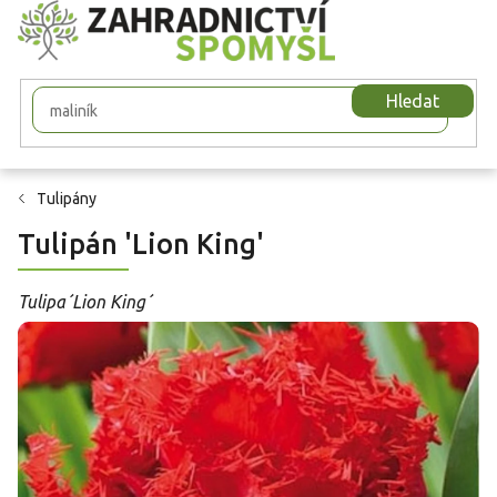
Přejít
na
obsah
Hledat
Tulipány
Tulipán 'Lion King'
Tulipa´Lion King´