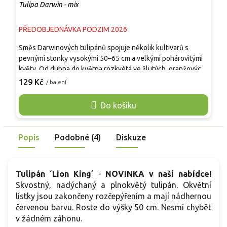
Tulipa Darwin - mix
T
PŘEDOBJEDNÁVKA PODZIM 2026
P
Směs Darwinových tulipánů spojuje několik kultivarů s
B
pevnými stonky vysokými 50–65 cm a velkými pohárovitými
s
květy. Od dubna do května rozkvétá ve žlutých, oranžových,
m
červených, růžových i vícebarevných odstínech, jejichž
6
129 Kč
1
/ balení
zastoupení se může mezi šaržemi lišit. Květy dobře odolávají
č
jarnímu větru a dešti, mají dlouhou výdrž ve váze a jsou
l
Do košíku
vhodné k řezu. Směs vynikne v záhonech, podél cest, mezi
z
trvalkami i v hlubších nádobách. Rostlina není jedlá.
K
v
Popis
Podobné (4)
Diskuze
Tulipán ´Lion King´
-
NOVINKA v naší nabídce!
Skvostný, nadýchaný a plnokvětý tulipán. Okvětní
lístky jsou zakončeny rozčepýřením a mají nádhernou
červenou barvu. Roste do výšky 50 cm. Nesmí chybět
v žádném záhonu.