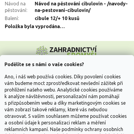
Návod na
Návod na pěstování cibulovin - /navody-
pěstování
:
na-pestovani-cibulovin/
Balení
:
cibule 12/+ 10 kusů
Položka byla vyprodána…
Z
á
p
a
Podělíte se s námi o vaše cookies?
t
Vše o nákupu
í
Ano, i náš web používá cookies. Díky povolení cookies
vám budeme moct zprostředkovat nevšední zážitek při
prohlížení našeho webu. Analytické cookies používáme
Informace pro Vás
k analýze návštěvnosti, personalizační nám pomáhají
s přizpůsobením webu a díky marketingovým cookies se
Kontakujte nás
vám zobrazí takové reklamy, které vás nebudou
otravovat.
S vaším souhlasem můžeme používat cookies
a osobní údaje k personalizaci reklam a měření
reklamních kampaní. Naše podmínky ochrany osobních