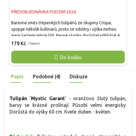
PŘEDOBJEDNÁVKA PODZIM 2026
P
Barevná směs třepenitých tulipánů ze skupiny Crispa,
S
spojuje několik kultivarů, proto se odstíny i výška mohou
p
mezi šaržemi mírně lišit. Pevné stonky dorůstají přibližně 40–
k
60 cm a v dubnu až květnu nesou bílé, žluté, růžové,
č
179 Kč
1
/ balení
červené, purpurové i vícebarevné květy s jemně pilovitým
z
lemem připomínajícím jinovatku. Směs vynikne v jarních
j
Do košíku
záhonech, hlubších nádobách i ve skupinách mezi trvalkami.
v
Květy jsou vhodné také k řezu a ve váze působí lehce a
t
výrazně.
Popis
Podobné (4)
Diskuze
Tulipán ´Mystic Garant´
- oranžovo žlutý tulipán,
barvy se krásně prolínají. Působí velmi energicky.
Dorůstá do výšky 60 cm. Kvete duben - květen.