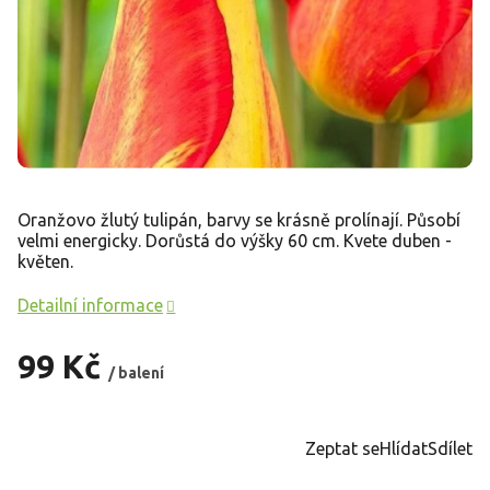
Oranžovo žlutý tulipán, barvy se krásně prolínají. Působí
velmi energicky. Dorůstá do výšky 60 cm. Kvete duben -
květen.
Detailní informace
99 Kč
/ balení
Měrná
cena:
Zeptat se
Hlídat
Sdílet