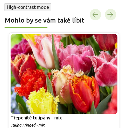
High-contrast mode
Mohlo by se vám také líbit
Třepenité tulipány - mix
D
Tulipa Fringed - mix
T