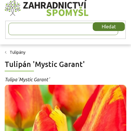
Přejít
na
obsah
Hledat
Tulipány
Tulipán 'Mystic Garant'
Tulipa´Mystic Garant´