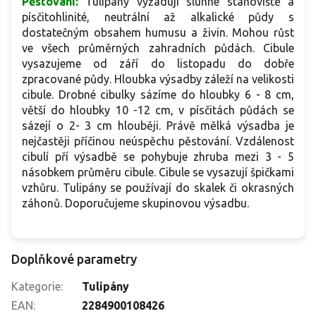
Pěstování:
Tulipány vyžadují slunné stanoviště a
písčitohlinité, neutrální až alkalické půdy s
dostatečným obsahem humusu a živin. Mohou růst
ve všech průměrných zahradních půdách. Cibule
vysazujeme od září do listopadu do dobře
zpracované půdy. Hloubka výsadby záleží na velikosti
cibule. Drobné cibulky sázíme do hloubky 6 - 8 cm,
větší do hloubky 10 -12 cm, v písčitách půdách se
sázejí o 2- 3 cm hlouběji. Právě mělká výsadba je
nejčastěji příčinou neúspěchu pěstování. Vzdálenost
cibulí pří výsadbě se pohybuje zhruba mezi 3 - 5
násobkem průměru cibule. Cibule se vysazují špičkami
vzhůru. Tulipány se používají do skalek či okrasných
záhonů. Doporučujeme skupinovou výsadbu.
Doplňkové parametry
Kategorie
:
Tulipány
EAN
:
2284900108426