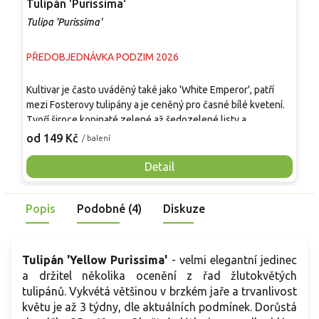
Tulipán 'Purissima'
T
Tulipa 'Purissima'
T
PŘEDOBJEDNÁVKA PODZIM 2026
P
P
Kultivar je často uváděný také jako 'White Emperor', patří
š
mezi Fosterovy tulipány a je ceněný pro časné bílé kvetení.
v
Tvoří široce kopinaté zelené až šedozelené listy a
v
1
vzpřímené stonky vysoké obvykle 35–50 cm. Velké
od 149 Kč
/ balení
k
miskovité až široce pohárovité květy dosahují asi 10–12 cm v
v
průměru. Otevírají se od slonovinově krémové po čistě bílou,
Detail
b
při bázi s jemným teplým nádechem. Kvete od března do
h
dubna a hodí se do záhonů, nádob, skupin po 7–15 cibulích i
Popis
Podobné (4)
Diskuze
k řezu.
Tulipán 'Yellow Purissima'
- velmi elegantní jedinec
a držitel několika ocenění z řad žlutokvětých
tulipánů. Vykvétá většinou v brzkém jaře a trvanlivost
květu je až 3 týdny, dle aktuálních podmínek. Dorůstá