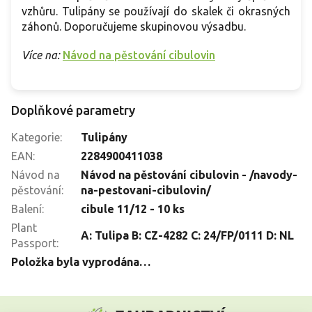
vzhůru. Tulipány se používají do skalek či okrasných
záhonů. Doporučujeme skupinovou výsadbu.
Více na:
Návod na pěstování cibulovin
Doplňkové parametry
Kategorie
:
Tulipány
EAN
:
2284900411038
Návod na
Návod na pěstování cibulovin - /navody-
pěstování
:
na-pestovani-cibulovin/
Balení
:
cibule 11/12 - 10 ks
Plant
A: Tulipa B: CZ-4282 C: 24/FP/0111 D: NL
Passport
:
Položka byla vyprodána…
Z