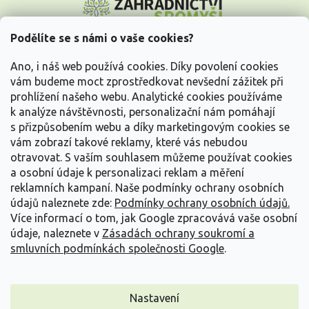
á
p
a
Podělíte se s námi o vaše cookies?
t
Vše o nákupu
í
Ano, i náš web používá cookies. Díky povolení cookies
vám budeme moct zprostředkovat nevšední zážitek při
prohlížení našeho webu. Analytické cookies používáme
Informace pro Vás
k analýze návštěvnosti, personalizační nám pomáhají
s přizpůsobením webu a díky marketingovým cookies se
Kontakujte nás
vám zobrazí takové reklamy, které vás nebudou
otravovat.
S vaším souhlasem můžeme používat cookies
a osobní údaje k personalizaci reklam a měření
reklamních kampaní. Naše podmínky ochrany osobních
údajů naleznete zde:
Podmínky ochrany osobních údajů.
Více informací o tom, jak Google zpracovává vaše osobní
údaje, naleznete v
Zásadách ochrany soukromí a
smluvních podmínkách společnosti Google
.
Vytvořil Shoptet
Nastavení