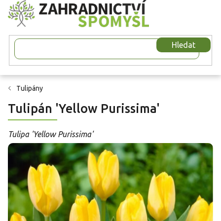
Přejít
na
obsah
Hledat
Tulipány
Tulipán 'Yellow Purissima'
Tulipa 'Yellow Purissima'