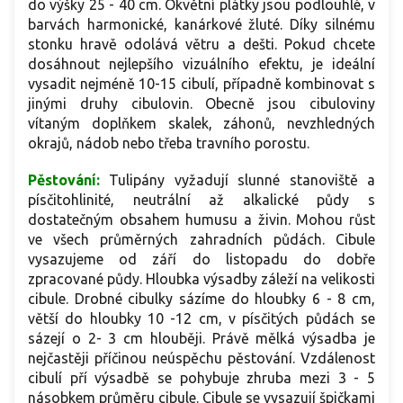
do výšky 25 - 40 cm. Okvětní plátky jsou podlouhlé, v
barvách harmonické, kanárkové žluté. Díky silnému
stonku hravě odolává větru a dešti. Pokud chcete
dosáhnout nejlepšího vizuálního efektu, je ideální
vysadit nejméně 10-15 cibulí, případně kombinovat s
jinými druhy cibulovin. Obecně jsou cibuloviny
vítaným doplňkem skalek, záhonů, nevzhledných
okrajů, nádob nebo třeba travního porostu.
Pěstování:
Tulipány vyžadují slunné stanoviště a
písčitohlinité, neutrální až alkalické půdy s
dostatečným obsahem humusu a živin. Mohou růst
ve všech průměrných zahradních půdách. Cibule
vysazujeme od září do listopadu do dobře
zpracované půdy. Hloubka výsadby záleží na velikosti
cibule. Drobné cibulky sázíme do hloubky 6 - 8 cm,
větší do hloubky 10 -12 cm, v písčitých půdách se
sázejí o 2- 3 cm hlouběji. Právě mělká výsadba je
nejčastěji příčinou neúspěchu pěstování. Vzdálenost
cibulí pří výsadbě se pohybuje zhruba mezi 3 - 5
násobkem průměru cibule. Cibule se vysazují špičkami