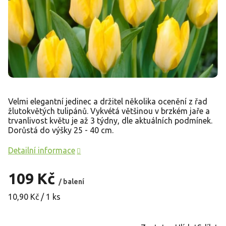
Velmi elegantní jedinec a držitel několika ocenění z řad
žlutokvětých tulipánů. Vykvétá většinou v brzkém jaře a
trvanlivost květu je až 3 týdny, dle aktuálních podmínek.
Dorůstá do výšky 25 - 40 cm.
Detailní informace
109 Kč
/ balení
Měrná
10,90 Kč / 1 ks
cena: