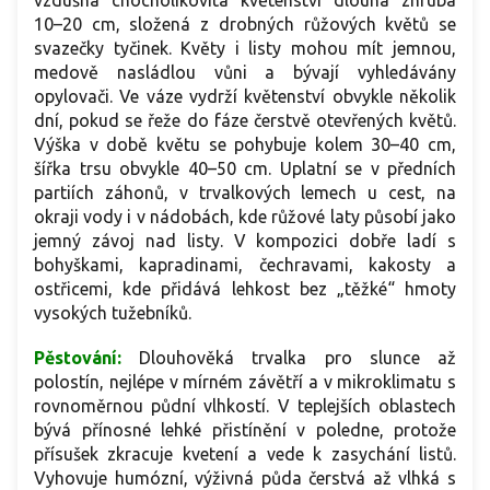
vzdušná chocholíkovitá květenství dlouhá zhruba
10–20 cm, složená z drobných růžových květů se
svazečky tyčinek. Květy i listy mohou mít jemnou,
medově nasládlou vůni a bývají vyhledávány
opylovači. Ve váze vydrží květenství obvykle několik
dní, pokud se řeže do fáze čerstvě otevřených květů.
Výška v době květu se pohybuje kolem 30–40 cm,
šířka trsu obvykle 40–50 cm. Uplatní se v předních
partiích záhonů, v trvalkových lemech u cest, na
okraji vody i v nádobách, kde růžové laty působí jako
jemný závoj nad listy. V kompozici dobře ladí s
bohyškami, kapradinami, čechravami, kakosty a
ostřicemi, kde přidává lehkost bez „těžké“ hmoty
vysokých tužebníků.
Pěstování:
Dlouhověká trvalka pro slunce až
polostín, nejlépe v mírném závětří a v mikroklimatu s
rovnoměrnou půdní vlhkostí. V teplejších oblastech
bývá přínosné lehké přistínění v poledne, protože
přísušek zkracuje kvetení a vede k zasychání listů.
Vyhovuje humózní, výživná půda čerstvá až vlhká s