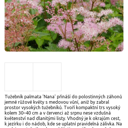
Tužebník palmata 'Nana' přináší do polostinných záhonů
jemné růžové květy s medovou vůní, aniž by zabral
prostor vysokých tužebníků. Tvoří kompaktní trs vysoký
kolem 30–40 cm a v červenci až srpnu nese vzdušná
květenství nad dlanitými listy. Vhodný je k okrajům cest,
k jezírku i do nádob, kde se uplatní pravidelná zálivka. Na