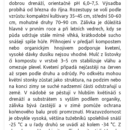
dobrou drenáží, orientačně pH 6,0–7,5. Výsadba
probíhá od března do října. Rozestupy se volí podle
vzrůstu: kompaktní kultivary 35–45 cm, střední 50–60
cm, mohutné druhy 70–90 cm. Zálivka je důležitá
hlavně v prvním roce a při letních vedrech, kdy se
půda udržuje stále mírně vlhká, krátkodobé sucho
snášejí spíše hůře. Přihnojení v předjaří kompostem
nebo organickým hnojivem podporuje kvetení,
vysoké dávky dusíku nejsou vhodné. Mulč z listovky
či kompostu v vrstvě 3–5 cm stabilizuje vláhu a
omezuje plevel. Kvetení připadá nejčastěji na červen
až srpen podle druhu a odrůdy. Po odkvětu mohou
květní stonky zůstat jako struktura, na podzim nebo
na konci zimy se suché nadzemní části odstraňují u
země. V nádobě se pěstují v hlubším květináči s
drenáží a substrátem s vyšším podílem organiky,
zálivka bývá častější a v zimě pomůže ochrana
kořenového balu proti promrznutí. Mrazuvzdornost
je obvykle vysoká, většina tužebníků spolehlivě snáší
-25 °C a u řady druhů se uvádí až kolem -34 °C. Z