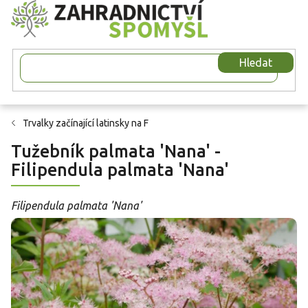
Přejít
na
obsah
Hledat
Trvalky začínající latinsky na F
Tužebník palmata 'Nana' -
Filipendula palmata 'Nana'
Filipendula palmata 'Nana'