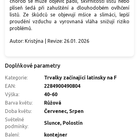
chorob se může objevit padlí, skvrnitosti listů nebo
plíseň šedá při zahuštění a dlouhodobém ovlhčení
listů. Ze škůdců se objevují mšice a slimáci, lepší
proudění vzduchu a vyrovnaná vláha snižují riziko
problémů.
Autor: Kristýna | Revize: 26.01. 2026
Doplňkové parametry
Kategorie
:
Trvalky začínající latinsky na F
EAN
:
2284900490804
Výška
:
40-60
Barva květu
:
Růžová
Doba květu
:
Červenec
,
Srpen
Světelné
Slunce
,
Polostín
podmínky
:
Balení
:
kontejner