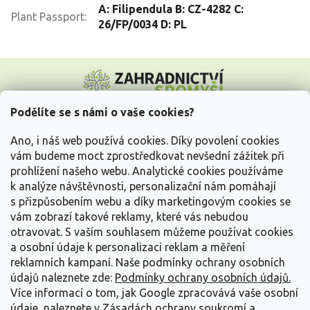
A: Filipendula B: CZ-4282 C:
Plant Passport
:
26/FP/0034 D: PL
Z
á
p
a
Podělíte se s námi o vaše cookies?
t
Vše o nákupu
í
Ano, i náš web používá cookies. Díky povolení cookies
vám budeme moct zprostředkovat nevšední zážitek při
prohlížení našeho webu. Analytické cookies používáme
Informace pro Vás
k analýze návštěvnosti, personalizační nám pomáhají
s přizpůsobením webu a díky marketingovým cookies se
Kontakujte nás
vám zobrazí takové reklamy, které vás nebudou
otravovat.
S vaším souhlasem můžeme používat cookies
a osobní údaje k personalizaci reklam a měření
reklamních kampaní. Naše podmínky ochrany osobních
údajů naleznete zde:
Podmínky ochrany osobních údajů.
Více informací o tom, jak Google zpracovává vaše osobní
údaje, naleznete v
Zásadách ochrany soukromí a