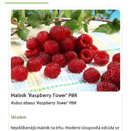
Maliník 'Raspberry Tower' PBR
P
'
Rubus idaeus 'Raspberry Tower' PBR
C
Skladem
S
Nejoblíbenější maliník na trhu. Moderní sloupovitá odrůda se
M