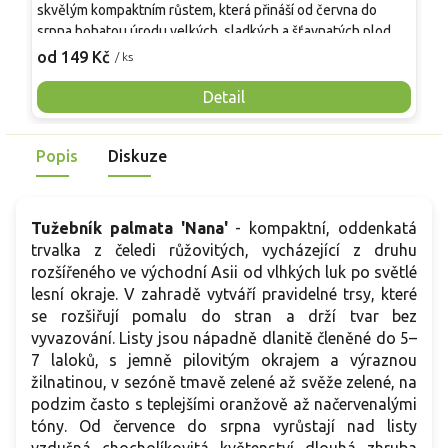
skvělým kompaktním růstem, která přináší od června do
A
srpna bohatou úrodu velkých, sladkých a šťavnatých plodů.
v
Pevné vzpřímené výhony tvoří elegantní habitus bez
j
od 149 Kč
o
/ ks
nutnosti opory, ideální pro nádoby, balkony i malé zahrady.
n
Mrazuvzdornost do −25 °C a spolehlivá vitalita z něj dělají
V
Detail
skvělou volbu pro každého pěstitele.
Popis
Diskuze
Tužebník palmata 'Nana'
- kompaktní, oddenkatá
trvalka z čeledi růžovitých, vycházející z druhu
rozšířeného ve východní Asii od vlhkých luk po světlé
lesní okraje. V zahradě vytváří pravidelné trsy, které
se rozšiřují pomalu do stran a drží tvar bez
vyvazování. Listy jsou nápadně dlanitě členěné do 5–
7 laloků, s jemně pilovitým okrajem a výraznou
žilnatinou, v sezóně tmavě zelené až svěže zelené, na
podzim často s teplejšími oranžově až načervenalými
tóny. Od července do srpna vyrůstají nad listy