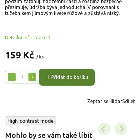
podzim zatahují nadzemní části a rostlina bezpečně
přezimuje, údržba bývá jednoduchá. V porovnání s
tužebníkem jilmovým kvete růžově a zůstává nízký.
Detailní informace
159 Kč
/ ks
Měrná
cena:
−
+
Přidat do košíku
Zeptat se
Hlídat
Sdílet
High-contrast mode
Mohlo by se vám také líbit