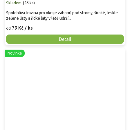
Skladem
(
56 ks
)
Spolehlivá travina pro okraje záhonů pod stromy, široké, leskle
zelené listy a řídké laty v létě udrží...
79 Kč
/ ks
od
Detail
Novinka