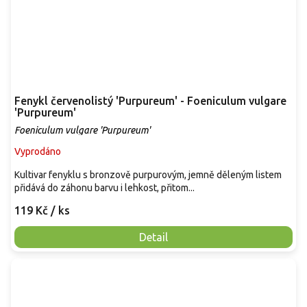
Fenykl červenolistý 'Purpureum' - Foeniculum vulgare
'Purpureum'
Foeniculum vulgare 'Purpureum'
Vyprodáno
Kultivar fenyklu s bronzově purpurovým, jemně děleným listem
přidává do záhonu barvu i lehkost, přitom...
119 Kč
/ ks
Detail