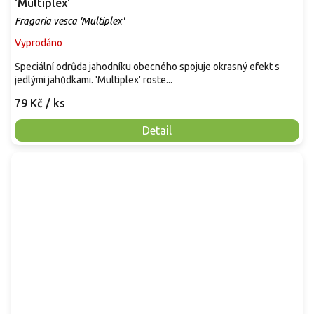
'Multiplex'
Fragaria vesca 'Multiplex'
Vyprodáno
Speciální odrůda jahodníku obecného spojuje okrasný efekt s
jedlými jahůdkami. 'Multiplex' roste...
79 Kč
/ ks
Detail