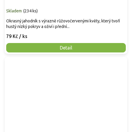
Skladem
(
234 ks
)
Okrasný jahodník s výrazně růžovočervenými květy, který tvoří
hustý nízký pokryv a oživí i přední...
79 Kč
/ ks
Detail