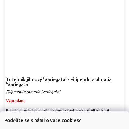
Tužebník jilmový 'Variegata' - Filipendula ulmaria
'Variegata'
Filipendula ulmaria 'Variegata'
Vyprodáno
Panašované listy a medově vonné květy rozzáří vlhký kout
zahrady. Kultivar dorůstá přibližně 0,8–1 m a...
Podělíte se s námi o vaše cookies?
119 Kč
/ ks
od