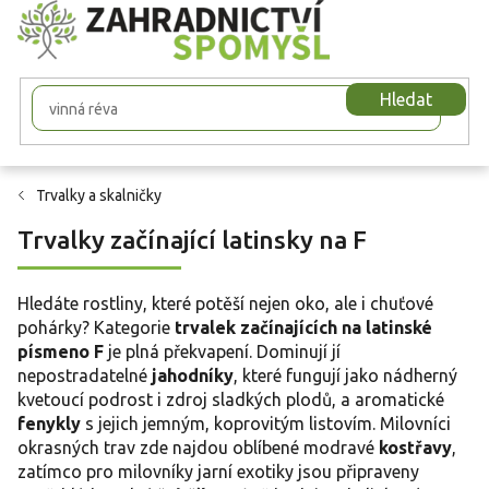
Přejít
na
obsah
Hledat
Trvalky a skalničky
Trvalky začínající latinsky na F
Hledáte rostliny, které potěší nejen oko, ale i chuťové
pohárky? Kategorie
trvalek začínajících na latinské
písmeno F
je plná překvapení. Dominují jí
nepostradatelné
jahodníky
, které fungují jako nádherný
kvetoucí podrost i zdroj sladkých plodů, a aromatické
fenykly
s jejich jemným, koprovitým listovím. Milovníci
okrasných trav zde najdou oblíbené modravé
kostřavy
,
zatímco pro milovníky jarní exotiky jsou připraveny