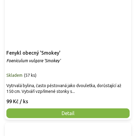
Fenykl obecný 'Smokey'
Foeniculum vulgare 'Smokey'
Skladem
(
57 ks
)
Vytrvalá bylina, často pěstovaná jako dvouletka, dorůstající až
150 cm. Vytváří vzpřímené stonky s...
99 Kč
/ ks
Detail