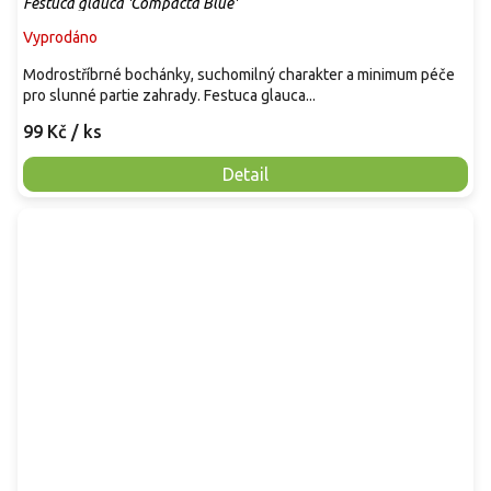
Festuca glauca 'Compacta Blue'
Vyprodáno
Modrostříbrné bochánky, suchomilný charakter a minimum péče
pro slunné partie zahrady. Festuca glauca...
99 Kč
/ ks
Detail