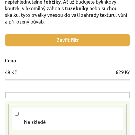
nepřehlédnutelné
řebčíky
. Ať už budujete bylinkový
koutek, vlhkomilný záhon s
tužebníky
nebo suchou
skalku, tyto trvalky vnesou do vaší zahrady texturu, vůni
a přirozený půvab.
V
Zavřít filtr
ý
p
i
Cena
s
p
49
Kč
629
Kč
r
o
d
u
k
t
ů
Na skladě