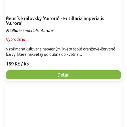
Řebčík královský 'Aurora' - Fritillaria imperialis
'Aurora'
Fritillaria imperialis 'Aurora'
Vyprodáno
Vzpřímený kultivar s nápadnými květy teplé oranžově‑červené
barvy, které nakvétají od dubna do května....
189 Kč
/ ks
Detail