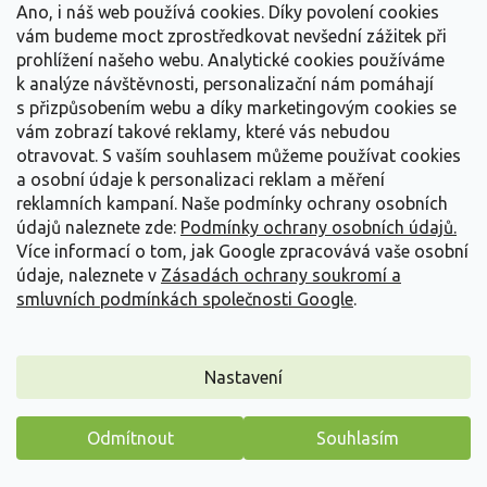
Ano, i náš web používá cookies. Díky povolení cookies
Detail
vám budeme moct zprostředkovat nevšední zážitek při
prohlížení našeho webu. Analytické cookies používáme
k analýze návštěvnosti, personalizační nám pomáhají
s přizpůsobením webu a díky marketingovým cookies se
vám zobrazí takové reklamy, které vás nebudou
otravovat.
S vaším souhlasem můžeme používat cookies
a osobní údaje k personalizaci reklam a měření
reklamních kampaní. Naše podmínky ochrany osobních
údajů naleznete zde:
Podmínky ochrany osobních údajů.
Více informací o tom, jak Google zpracovává vaše osobní
údaje, naleznete v
Zásadách ochrany soukromí a
smluvních podmínkách společnosti Google
.
Nastavení
Tužebník obecný - Filipendula hexapetala
Odmítnout
Souhlasím
Filipendula hexapetala
Máme pro vás malý dárek