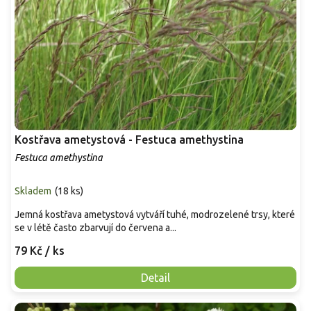
Kostřava ametystová - Festuca amethystina
Festuca amethystina
Skladem
(
18 ks
)
Jemná kostřava ametystová vytváří tuhé, modrozelené trsy, které
se v létě často zbarvují do červena a...
79 Kč
/ ks
Detail