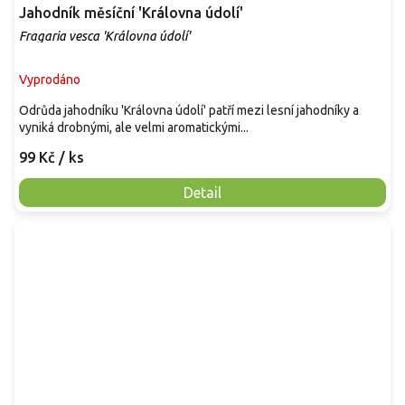
Jahodník měsíční 'Královna údolí'
Fragaria vesca 'Královna údolí'
Vyprodáno
Odrůda jahodníku 'Královna údolí' patří mezi lesní jahodníky a
vyniká drobnými, ale velmi aromatickými...
99 Kč
/ ks
Detail