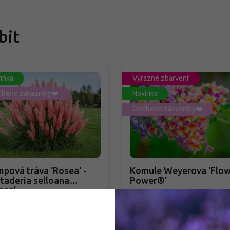
bit
inka
Výrazné zbarvení!
íbeno zákazníky❤️
Novinka
Oblíbeno zákazníky❤️
pová tráva 'Rosea' -
Komule Weyerova 'Flow
taderia selloana
Power®'
sea'
taderia selloana 'Rosea'
Buddleja weyeriana 'Flowe
Power®'
adem
PŘEDOBJEDNÁVKA PODZIM 2