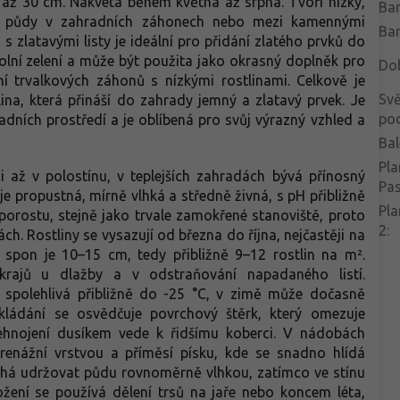
 až 30 cm. Nakvétá během května až srpna. Tvoří nízký,
Bar
ytí půdy v zahradních záhonech nebo mezi kamennými
Bar
s zlatavými listy je ideální pro přidání zlatého prvků do
olní zelení a může být použita jako okrasný doplněk pro
Do
í trvalkových záhonů s nízkými rostlinami. Celkově je
Svě
ina, která přináší do zahrady jemný a zlatavý prvek. Je
po
dních prostředí a je oblíbená pro svůj výrazný vzhled a
Bal
Pla
i až v polostínu, v teplejších zahradách bývá přínosný
Pa
e propustná, mírně vlhká a středně živná, s pH přibližně
Pla
orostu, stejně jako trvale zamokřené stanoviště, proto
2
:
ch. Rostliny se vysazují od března do října, nejčastěji na
spon je 10–15 cm, tedy přibližně 9–12 rostlin na m².
krajů u dlažby a v odstraňování napadaného listí.
spolehlivá přibližně do -25 °C, v zimě může dočasně
kládání se osvědčuje povrchový štěrk, který omezuje
řehnojení dusíkem vede k řidšímu koberci. V nádobách
renážní vrstvou a příměsí písku, kde se snadno hlídá
áhá udržovat půdu rovnoměrně vlhkou, zatímco ve stínu
žení se používá dělení trsů na jaře nebo koncem léta,