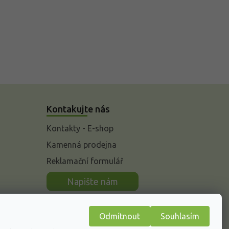
Kontakujte nás
Kontakty - E-shop
Kamenná prodejna
Reklamační formulář
n
Napište nám
Odmítnout
Souhlasím