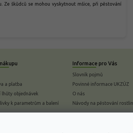
u. Ze škůdců se mohou vyskytnout mšice, při pěstování
 nákupu
Informace pro Vás
Slovník pojmů
a a platba
Povinné informace UKZÚZ
 lhůty objednávek
O nás
livky k parametrům a balení
Návody na pěstování rostli
pení od kupní smlouvy
mace