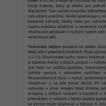
kolem 5-10 cm a může se rozrůstat do šířky
hustý koberec, který je ideální pro pokr
dlaždicemi. Tato varieta Úrazníku šídlovitého 
zahradních aranžmá. Skvěle kontrastuje s ok
kamenné zahrady, skalky nebo pro vytvořen
Sagina subulata atraktivní a nenáročná rostl
vhodná pro pěstování v různých typech zahra
nenáročnou péči.
Pěstování:
Nejlépe prospívá na plném slunc
lehký stín v poledních hodinách. Půda vyhovuj
5,5–7,0. Dlouhodobé sucho vede k hnědnutí p
je důležitá drenáž v těžších půdách i v nádobá
jaře nebo na začátku podzimu. Doporučený 
Údržba spočívá v občasném zastřižení o
Mrazuvzdornost bývá v našich podmínkách 
zhnědnout a na jaře znovu obrůst. Při za
vyhnívání v zimě. Hnojení bývá střídmé, p
prospívá v nízkých miskách a korytech s d
přemokření. V místech s letním úpalem pom
se porost může vytahovat a řídnout. K mno