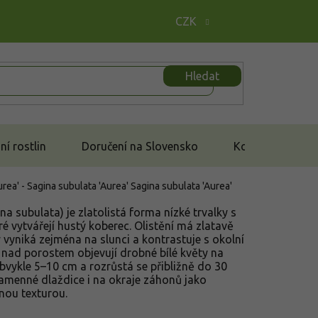
CZK
Hledat
í rostlin
Doručení na Slovensko
Kontakt
urea' - Sagina subulata 'Aurea'
Sagina subulata 'Aurea'
ina subulata) je zlatolistá forma nízké trvalky s
eré vytvářejí hustý koberec. Olistění má zlatavě
ý vyniká zejména na slunci a kontrastuje s okolní
 nad porostem objevují drobné bílé květy na
bvykle 5–10 cm a rozrůstá se přibližně do 30
kamenné dlaždice i na okraje záhonů jako
ou texturou.