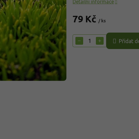
Detailní informace
79 Kč
/ ks
Měrná
cena:
−
+
Přidat d