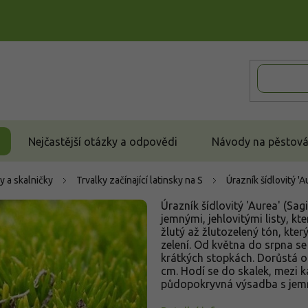
Nejčastější otázky a odpovědi
Návody na pěstován
y a skalničky
Trvalky začínající latinsky na S
Úrazník šídlovitý 'A
Úrazník šídlovitý 'Aurea' (Sag
jemnými, jehlovitými listy, kt
žlutý až žlutozelený tón, kter
zelení. Od května do srpna se
krátkých stopkách. Dorůstá o
cm. Hodí se do skalek, mezi 
půdopokryvná výsadba s jemn