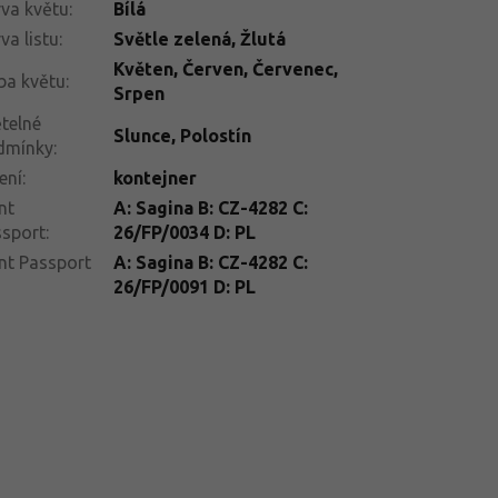
va květu
:
Bílá
va listu
:
Světle zelená, Žlutá
Květen
,
Červen
,
Červenec
,
ba květu
:
Srpen
telné
Slunce
,
Polostín
dmínky
:
ení
:
kontejner
nt
A: Sagina B: CZ-4282 C:
ssport
:
26/FP/0034 D: PL
nt Passport
A: Sagina B: CZ-4282 C:
26/FP/0091 D: PL