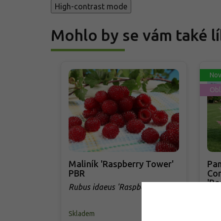
High-contrast mode
Mohlo by se vám také lí
Nov
Obl
Maliník 'Raspberry Tower'
Pam
PBR
Cor
'Ro
Rubus idaeus 'Raspberry
Cor
Tower' PBR
Skladem
Skl