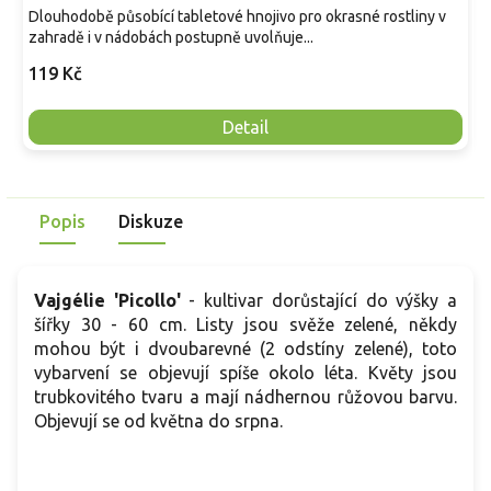
Dlouhodobě působící tabletové hnojivo pro okrasné rostliny v
zahradě i v nádobách postupně uvolňuje...
119 Kč
Detail
Popis
Diskuze
Vajgélie 'Picollo'
- kultivar dorůstající do výšky a
šířky 30 - 60 cm. Listy jsou svěže zelené, někdy
mohou být i dvoubarevné (2 odstíny zelené), toto
vybarvení se objevují spíše okolo léta. Květy jsou
trubkovitého tvaru a mají nádhernou růžovou barvu.
Objevují se od května do srpna.