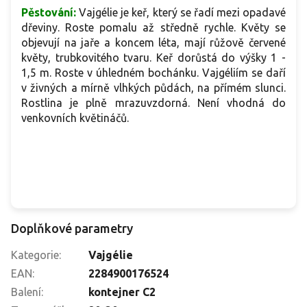
Pěstování:
Vajgélie je keř, který se řadí mezi opadavé
dřeviny. Roste pomalu až středně rychle. Květy se
objevují na jaře a koncem léta, mají růžově červené
květy, trubkovitého tvaru. Keř dorůstá do výšky 1 -
1,5 m. Roste v úhledném bochánku. Vajgéliím se daří
v živných a mírně vlhkých půdách, na přímém slunci.
Rostlina je plně mrazuvzdorná. Není vhodná do
venkovních květináčů.
Doplňkové parametry
Kategorie
:
Vajgélie
EAN
:
2284900176524
Balení
:
kontejner C2