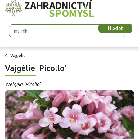
Přejít
na
obsah
Hledat
Vajgélie
Vajgélie 'Picollo'
Weigela 'Picollo'