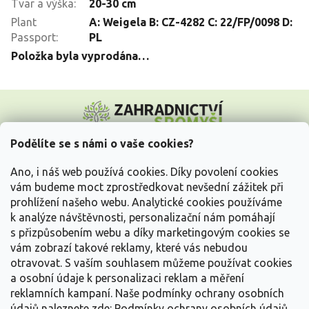
Tvar a výška
:
20-30 cm
Plant
A: Weigela B: CZ-4282 C: 22/FP/0098 D:
Passport
:
PL
Položka byla vyprodána…
Z
á
p
a
Podělíte se s námi o vaše cookies?
t
Vše o nákupu
í
Ano, i náš web používá cookies. Díky povolení cookies
vám budeme moct zprostředkovat nevšední zážitek při
prohlížení našeho webu. Analytické cookies používáme
Informace pro Vás
k analýze návštěvnosti, personalizační nám pomáhají
s přizpůsobením webu a díky marketingovým cookies se
Kontakujte nás
vám zobrazí takové reklamy, které vás nebudou
otravovat.
S vaším souhlasem můžeme používat cookies
a osobní údaje k personalizaci reklam a měření
reklamních kampaní. Naše podmínky ochrany osobních
údajů naleznete zde:
Podmínky ochrany osobních údajů.