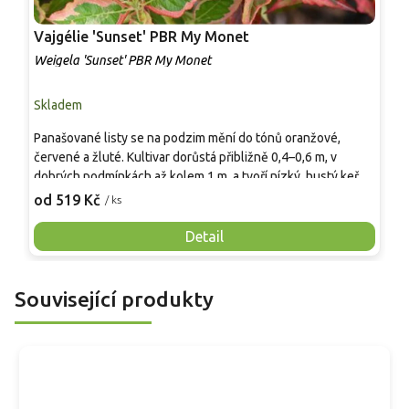
Vajgélie 'Sunset' PBR My Monet
V
Weigela 'Sunset' PBR My Monet
W
Skladem
S
Panašované listy se na podzim mění do tónů oranžové,
M
červené a žluté. Kultivar dorůstá přibližně 0,4–0,6 m, v
v
dobrých podmínkách až kolem 1 m, a tvoří nízký, hustý keř
z
pro okraje záhonů, terasy i větší nádoby. Listy mají zelený
b
od 519 Kč
o
/ ks
střed, krémově bílý až zlatožlutý lem a mladý růžový nádech.
s
Na jaře je doplňují měkké růžové zvonkovité květy. Rostlina
i
Detail
působí barevně po celou sezonu, aniž by potřebovala
mohutný prostor, a v přední části výsadby vytvoří světlý, živý
okraj s proměnlivou kresbou listů a jemným růžovým květem.
Související produkty