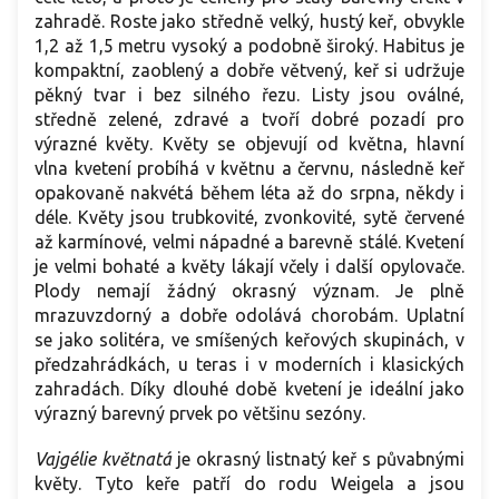
zahradě. Roste jako středně velký, hustý keř, obvykle
1,2 až 1,5 metru vysoký a podobně široký. Habitus je
kompaktní, zaoblený a dobře větvený, keř si udržuje
pěkný tvar i bez silného řezu. Listy jsou oválné,
středně zelené, zdravé a tvoří dobré pozadí pro
výrazné květy. Květy se objevují od května, hlavní
vlna kvetení probíhá v květnu a červnu, následně keř
opakovaně nakvétá během léta až do srpna, někdy i
déle. Květy jsou trubkovité, zvonkovité, sytě červené
až karmínové, velmi nápadné a barevně stálé. Kvetení
je velmi bohaté a květy lákají včely i další opylovače.
Plody nemají žádný okrasný význam. Je plně
mrazuvzdorný a dobře odolává chorobám. Uplatní
se jako solitéra, ve smíšených keřových skupinách, v
předzahrádkách, u teras i v moderních i klasických
zahradách. Díky dlouhé době kvetení je ideální jako
výrazný barevný prvek po většinu sezóny.
Vajgélie květnatá
je okrasný listnatý keř s půvabnými
květy. Tyto keře patří do rodu Weigela a jsou