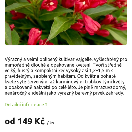
Výrazný a velmi oblíbený kultivar vajgélie, vyšlechtěný pro
mimořádně dlouhé a opakované kvetení. Tvoří středně
velký, hustý a kompaktní keř vysoký asi 1,2–1,5 m s
pravidelným, zaobleným habitem. Od května bohatě
kvete sytě červenými až karmínovými trubkovitými květy
a opakovaně nakvétá po celé léto. Je plně mrazuvzdorný,
nenáročný a ideální jako výrazný barevný prvek zahrady.
Detailní informace
od
149 Kč
/ ks
Měrná