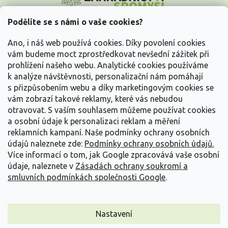
p
a
Podělíte se s námi o vaše cookies?
t
Vše o nákupu
í
Ano, i náš web používá cookies. Díky povolení cookies
vám budeme moct zprostředkovat nevšední zážitek při
prohlížení našeho webu. Analytické cookies používáme
Informace pro Vás
k analýze návštěvnosti, personalizační nám pomáhají
s přizpůsobením webu a díky marketingovým cookies se
Kontakujte nás
vám zobrazí takové reklamy, které vás nebudou
otravovat.
S vaším souhlasem můžeme používat cookies
a osobní údaje k personalizaci reklam a měření
reklamních kampaní. Naše podmínky ochrany osobních
údajů naleznete zde:
Podmínky ochrany osobních údajů.
Více informací o tom, jak Google zpracovává vaše osobní
údaje, naleznete v
Zásadách ochrany soukromí a
smluvních podmínkách společnosti Google
.
Vytvořil Shoptet
Nastavení