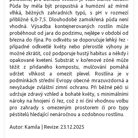
Půda by měla být propustná a humózní až mírně
vlhká, běžných zahradních typů, s pH v rozmezí
přibližně 6,0-7,5. Dlouhodobě zamokřená půda není
vhodná. Výsadba kontejnerovaných rostlin může
proběhnout od jara do podzimu, nejlépe v období od
března do října. Po odkvětu se doporučuje lehký řez -
případné odkvetlé květy nebo přerostlé výhony je
možné zkrátit, což podporuje hustý habitus a někdy i
opakované kvetení. Substrát v kořenové zóně může
těžit z přidaného kompostu, mulčování pomáhá
udržet vlhkost a omezit plevel. Rostlina je v
podmínkách střední Evropy obecně mrazuvzdorná a
nevyžaduje zvláštní zimní ochranu. Při běžné péči si
udržuje zdravý vzhled a bohaté květy, s minimálními
nároky na hnojení či řez, což z ní činí vhodnou volbu
pro zahrady s omezeným prostorem či pro typy
pěstitelů hledající nenáročnou a ozdobnou rostlinu.
Autor: Kamila | Revize: 23.12.2025