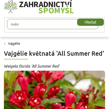
Přejít
na
obsah
Hledat
Vajgélie
Vajgélie květnatá 'All Summer Red'
Weigela florida 'All Summer Red'