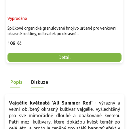
Vyprodáno
Špičkové organické granulované hnojivo určené pro venkovní
okrasné rostliny, od trvalek po okrasné...
109 Kč
Detail
Popis
Diskuze
Vajgélie květnatá 'All Summer Red'
- výrazný a
velmi oblíbený okrasný kultivar vajgélie, vyšlechtěný
pro své mimořádně dlouhé a opakované kvetení.
Patří mezi kultivary, které dokážou kvést téměř po
celé léto, a proto je ceněný pro stálý barevný efekt v