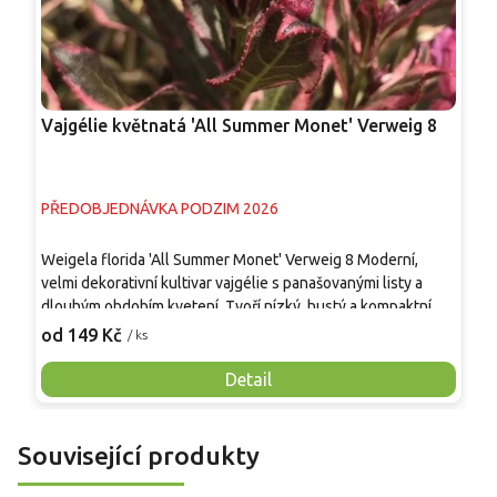
Vajgélie květnatá 'All Summer Monet' Verweig 8
V
W
PŘEDOBJEDNÁVKA PODZIM 2026
P
Weigela florida 'All Summer Monet' Verweig 8 Moderní,
M
velmi dekorativní kultivar vajgélie s panašovanými listy a
v
dlouhým obdobím kvetení. Tvoří nízký, hustý a kompaktní
k
keř vysoký asi 0,6–1 m s pravidelným tvarem. Listy jsou
z
od 149 Kč
o
/ ks
zelené s krémově bílým lemem a jemným růžovým
d
nádechem na mladých výhonech. Kvete opakovaně od
m
Detail
května do léta světle až středně růžovými květy. Je plně
k
mrazuvzdorná, nenáročná a ideální do menších zahrad i
nádob.
Související produkty