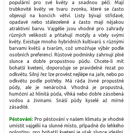
populární pro své květy a snadnou péči. Mají
trubkovité květy ve tvaru zvonku, které se často
objevují na koncích větví. Listy bývají střídavé,
opadavé nebo stálezelené a často mají nějakou
atraktivní barvu. Vajgélie jsou vhodné pro zahrady
různých velikostí a přitahují motýly a včely svými
květy. Existuje mnoho hybridních kultivarů s různými
barvami květů a tvarům, což umožňuje výběr podle
osobních preferencí. Růstové podmínky zahrnují plné
slunce a dobře propustnou půdu. Chcete-li mít
bohatší kvetení, doporučuje se pravidelně řezat po
odkvětu. Silný řez lze provést nejlépe na jaře, nebo po
odkvětu podle potřeby. Má ráda živné propustné
půdy, ale je nenáročná. Vhodná je propustná,
humózní až hlinitá půda, vlhká nebo dobře zásobená
vodou a živinami. Snáší půdy kyselé až mírně
zásadité.
Pěstování:
Pro pěstování v našem klimatu je vhodné
umístit vajgélii na slunné místo, případně do lehkého
polostínu, pro bohatší kvetení je však slunce ideální.