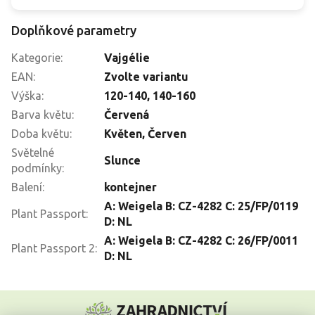
Doplňkové parametry
Kategorie
:
Vajgélie
EAN
:
Zvolte variantu
Výška
:
120-140
,
140-160
Barva květu
:
Červená
Doba květu
:
Květen
,
Červen
Světelné
Slunce
podmínky
:
Balení
:
kontejner
A: Weigela B: CZ-4282 C: 25/FP/0119
Plant Passport
:
D: NL
A: Weigela B: CZ-4282 C: 26/FP/0011
Plant Passport 2
:
D: NL
Z
á