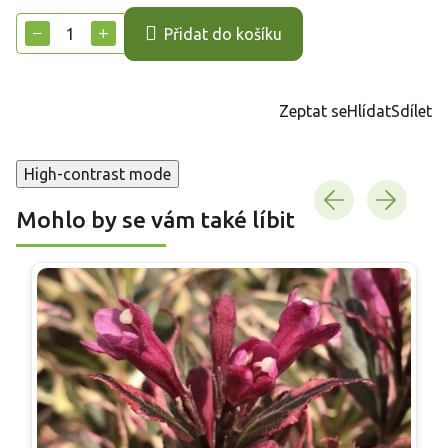
cena:
−
+
Přidat do košíku
Zeptat se
Hlídat
Sdílet
High-contrast mode
Mohlo by se vám také líbit