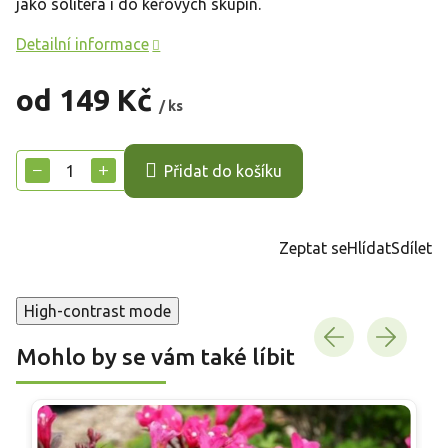
jako solitéra i do keřových skupin.
Detailní informace
od
149 Kč
/ ks
Měrná
cena:
−
+
Přidat do košíku
Zeptat se
Hlídat
Sdílet
High-contrast mode
Mohlo by se vám také líbit