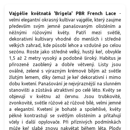
Vajgélie květnatá 'Brigela' PBR French Lace
-
velmi elegantní okrasný kultivar vajgélie, který zaujme
především svým jemně panašovaným olistěním a
něžnými růžovými květy. Patří mezi světlé,
dekorativní kultivary vhodné do menších i středně
velkých zahrad, kde působí lehce a vzdušně po celou
sezónu. Roste jako středně velký, hustý keř, obvykle
1,5 až 2 metry vysoký a podobně široký. Habitus je
přirozeně zaoblený a dobře větvený. Listy jsou
oválné, zelené s výrazným krémově bílým až světle
žlutým lemem, díky čemuž je keř dekorativní i mimo
dobu kvetení. Panašování je nejvýraznější na slunném
stanovišti a zůstává atraktivní po celé léto. Květy se
objevují v květnu až červnu. Jsou trubkovité,
zvonkovité, světle růžové až růžově bílé, velmi jemné
a elegantní. Kvetení je bohaté a spolehlivé, květy
pěkně kontrastují se světlým olistěním a přitahují
včely i další opylovače. Při příznivých podmínkách
může keř slabě znovu nakvétat během léta. Plody