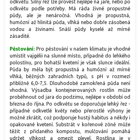
odkvětu. Silný řez lze provést nejlépe na jaře, nebo po
odkvětu podle potřeby. Má ráda živné propustné
půdy, ale je nenáročná. Vhodná je propustná,
humózní až hlinitá půda, vlhká nebo dobře zásobená
vodou a živinami. Snáší půdy kyselé až mírně
zásadité.
Pěstování:
Pro pěstování v našem klimatu je vhodné
umístit vajgélii na slunné místo, případně do lehkého
polostínu, pro bohatší kvetení je však slunce ideální.
Půda by měla být propustná a humózní až mírně
vlhká, běžných zahradních typů, s pH v rozmezí
přibližně 6,0-7,5. Dlouhodobě zamokřená půda není
vhodná. Výsadba kontejnerovaných rostlin může
proběhnout od jara do podzimu, nejlépe v období od
března do října. Po odkvětu se doporučuje lehký řez -
případné odkvetlé květy nebo přerostlé výhony je
možné zkrátit, což podporuje hustý habitus a někdy i
opakované kvetení. Substrát v kořenové zóně může
těžit z přidaného kompostu, mulčování pomáhá
udržet vlhkost a omezit plevel. Rostlina je v