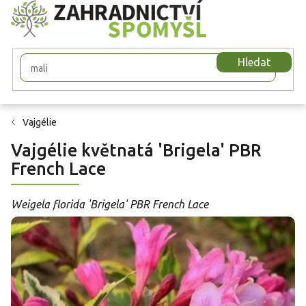
Přejít
na
obsah
Hledat
Vajgélie
Vajgélie květnatá 'Brigela' PBR
French Lace
Weigela florida 'Brigela' PBR French Lace