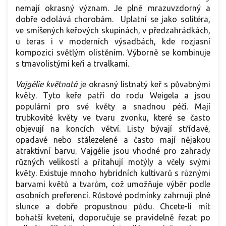
nemají okrasný význam. Je plně mrazuvzdorný a
dobře odolává chorobám. Uplatní se jako solitéra,
ve smíšených keřových skupinách, v předzahrádkách,
u teras i v moderních výsadbách, kde rozjasní
kompozici světlým olistěním. Výborně se kombinuje
s tmavolistými keři a trvalkami.
Vajgélie květnatá
je okrasný listnatý keř s půvabnými
květy. Tyto keře patří do rodu Weigela a jsou
populární pro své květy a snadnou péči. Mají
trubkovité květy ve tvaru zvonku, které se často
objevují na koncích větví. Listy bývají střídavé,
opadavé nebo stálezelené a často mají nějakou
atraktivní barvu. Vajgélie jsou vhodné pro zahrady
různých velikostí a přitahují motýly a včely svými
květy. Existuje mnoho hybridních kultivarů s různými
barvami květů a tvarům, což umožňuje výběr podle
osobních preferencí. Růstové podmínky zahrnují plné
slunce a dobře propustnou půdu. Chcete-li mít
bohatší kvetení, doporučuje se pravidelně řezat po