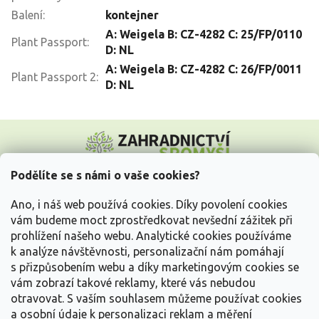
Balení
:
kontejner
A: Weigela B: CZ-4282 C: 25/FP/0110
Plant Passport
:
D: NL
A: Weigela B: CZ-4282 C: 26/FP/0011
Plant Passport 2
:
D: NL
Z
á
p
a
Podělíte se s námi o vaše cookies?
t
Vše o nákupu
í
Ano, i náš web používá cookies. Díky povolení cookies
vám budeme moct zprostředkovat nevšední zážitek při
prohlížení našeho webu. Analytické cookies používáme
Informace pro Vás
k analýze návštěvnosti, personalizační nám pomáhají
s přizpůsobením webu a díky marketingovým cookies se
Kontakujte nás
vám zobrazí takové reklamy, které vás nebudou
otravovat.
S vaším souhlasem můžeme používat cookies
a osobní údaje k personalizaci reklam a měření