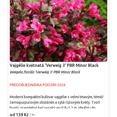
Vajgélie květnatá 'Verweig 3' PBR Minor Black
V
Weigela florida 'Verweig 3' PBR Minor Black
W
PŘEDOBJEDNÁVKA PODZIM 2026
P
Moderní kompaktní kultivar vajgélie s velmi tmavým, téměř
M
černopurpurovým olistěním a sytě růžovými květy. Tvoří
v
hustý, pravidelný keř vysoký asi 0,8–1,2 m, ideální i do
k
menších zahrad a nádob. Kvete bohatě v květnu až červnu,
z
od 159 Kč
o
/ ks