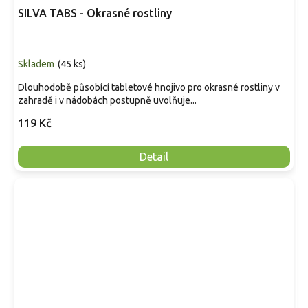
SILVA TABS - Okrasné rostliny
Skladem
(
45 ks
)
Dlouhodobě působící tabletové hnojivo pro okrasné rostliny v
zahradě i v nádobách postupně uvolňuje...
119 Kč
Detail