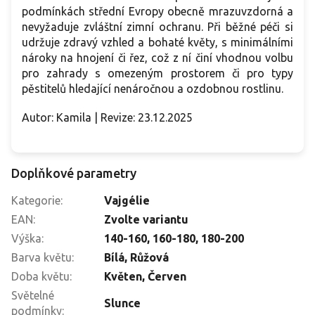
podmínkách střední Evropy obecně mrazuvzdorná a
nevyžaduje zvláštní zimní ochranu. Při běžné péči si
udržuje zdravý vzhled a bohaté květy, s minimálními
nároky na hnojení či řez, což z ní činí vhodnou volbu
pro zahrady s omezeným prostorem či pro typy
pěstitelů hledající nenáročnou a ozdobnou rostlinu.
Autor: Kamila | Revize: 23.12.2025
Doplňkové parametry
Kategorie
:
Vajgélie
EAN
:
Zvolte variantu
Výška
:
140-160
,
160-180
,
180-200
Barva květu
:
Bílá
,
Růžová
Doba květu
:
Květen
,
Červen
Světelné
Slunce
podmínky
: