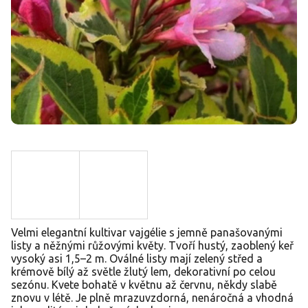
Velmi elegantní kultivar vajgélie s jemně panašovanými
listy a něžnými růžovými květy. Tvoří hustý, zaoblený keř
vysoký asi 1,5–2 m. Oválné listy mají zelený střed a
krémově bílý až světle žlutý lem, dekorativní po celou
sezónu. Kvete bohatě v květnu až červnu, někdy slabě
znovu v létě. Je plně mrazuvzdorná, nenáročná a vhodná