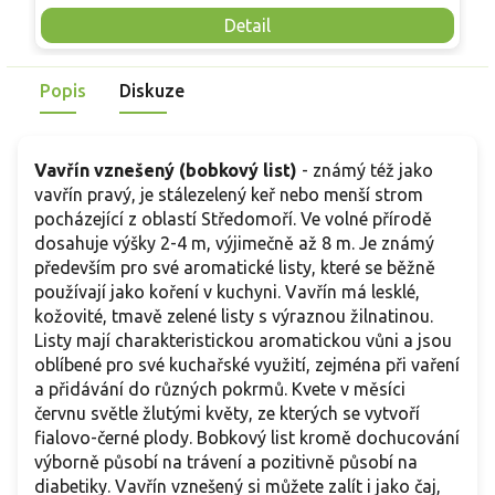
s
bobule. V našich podmínkách se pěstuje hlavně v květináči
Detail
p
na slunci až v polostínu, přes zimu vyžaduje světlé
k
bezmrazé stanoviště přibližně 5–10 °C. V dospělosti v
n
Popis
Diskuze
nádobě obvykle dorůstá kolem 1–1,5 m, pravidelným řezem
p
zůstává kompaktní.
Vavřín vznešený (bobkový list)
-
známý též jako
vavřín pravý, je stálezelený keř nebo menší strom
pocházející z oblastí Středomoří. Ve volné přírodě
dosahuje výšky 2-4 m, výjimečně až 8 m. Je známý
především pro své aromatické listy, které se běžně
používají jako koření v kuchyni. Vavřín má lesklé,
kožovité, tmavě zelené listy s výraznou žilnatinou.
Listy mají charakteristickou aromatickou vůni a jsou
oblíbené pro své kuchařské využití, zejména při vaření
a přidávání do různých pokrmů. Kvete v měsíci
červnu světle žlutými květy, ze kterých se vytvoří
fialovo-černé plody. Bobkový list kromě dochucování
výborně působí na trávení a pozitivně působí na
diabetiky. Vavřín vznešený si můžete zalít i jako čaj,