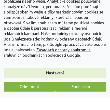
prohlížení našeho webu. Analytické cookies používáme
Barva květu
:
Žlutá
k analýze návštěvnosti, personalizační nám pomáhají
Barva listu
:
Zelená
s přizpůsobením webu a díky marketingovým cookies se
Světelné
vám zobrazí takové reklamy, které vás nebudou
Slunce
,
Polostín
podmínky
:
otravovat.
S vaším souhlasem můžeme používat cookies
a osobní údaje k personalizaci reklam a měření
Balení
:
kontejner
reklamních kampaní. Naše podmínky ochrany osobních
A: Laurus B: CZ-4282 C: 26/FP/0059 D:
Plant Passport
:
údajů naleznete zde:
Podmínky ochrany osobních údajů.
IT
Více informací o tom, jak Google zpracovává vaše osobní
Plant Passport
A: Laurus B: CZ-4282 C: 26/FP/0074 D:
údaje, naleznete v
Zásadách ochrany soukromí a
2
:
IT
smluvních podmínkách společnosti Google
.
Plant Passport
A: Laurus B: CZ-4282 C: 26/FP/0039 D:
3
:
NL
Plant Passport
A: Laurus B: CZ-4282 C: 26/FP/0026 D:
Nastavení
4
:
IT
Plant Passport
A: Laurus B: CZ-4282 C: 26/FP/0039 D:
Odmítnout
Souhlasím
5
:
NL
Máme pro vás malý dárek
Plant Passport
A: Laurus B: CZ-4282 C: 26/FP/0048 D:
6
:
IT
Plant Passport
A: Laurus B: CZ-4282 C: 26/FP/0047 D: