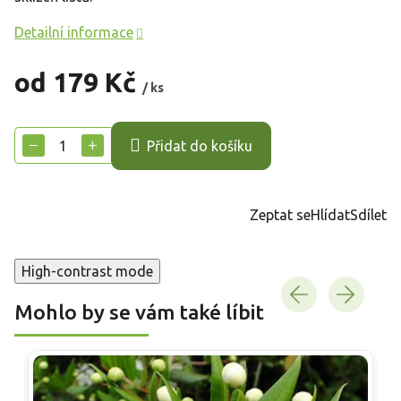
Detailní informace
od
179 Kč
/ ks
Měrná
cena:
−
+
Přidat do košíku
Zeptat se
Hlídat
Sdílet
High-contrast mode
Mohlo by se vám také líbit