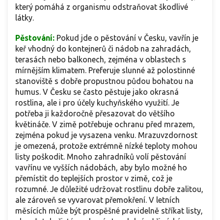
který pomáhá z organismu odstraňovat škodlivé
látky.
Pěstování:
Pokud jde o pěstování v Česku, vavřín je
keř vhodný do kontejnerů či nádob na zahradách,
terasách nebo balkonech, zejména v oblastech s
mírnějším klimatem. Preferuje slunné až polostinné
stanoviště s dobře propustnou půdou bohatou na
humus. V Česku se často pěstuje jako okrasná
rostlina, ale i pro účely kuchyňského využití. Je
potřeba ji každoročně přesazovat do většího
květináče. V zimě potřebuje ochranu před mrazem,
zejména pokud je vysazena venku. Mrazuvzdornost
je omezená, protože extrémně nízké teploty mohou
listy poškodit. Mnoho zahradníků volí pěstování
vavřínu ve vyšších nádobách, aby bylo možné ho
přemístit do teplejších prostor v zimě, což je
rozumné. Je důležité udržovat rostlinu dobře zalitou,
ale zároveň se vyvarovat přemokření. V letních
měsících může být prospěšné pravidelně stříkat listy,