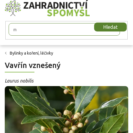
Přejít
na
obsah
Hledat
Bylinky a koření, léčivky
Vavřín vznešený
Laurus nobilis