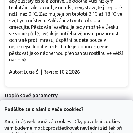
aby zůstaly čisté a zdravé. Je odolná vůči nízkým
teplotám, ale pokud je mladší, nevystavujte ji teplotě
nižší než 0 °C. Zazimujte ji při teplotě 3 °C až 18 °C ve
světlých místech. Zalévání v tomto období
omezujte. Pěstování vavřínu je tedy možné v Česku i
ve volné půdě, avšak je potřeba věnovat pozornost
ochraně proti mrazu, úspěšní budete pouze v
nejteplejších oblastech, Jinde je doporučujeme
pěstovat jako nádhernou přenosnou rostlinu ve větší
nádobě.
Autor: Lucie Š. | Revize: 10.2 2026
Doplňkové parametry
Kategorie
:
Bylinky a koření, léčivky
Podělíte se s námi o vaše cookies?
EAN
:
Zvolte variantu
Ano, i náš web používá cookies. Díky povolení cookies
140-160
,
160-180
,
180-200
,
200 a více
,
Výška
:
vám budeme moct zprostředkovat nevšední zážitek při
250-300