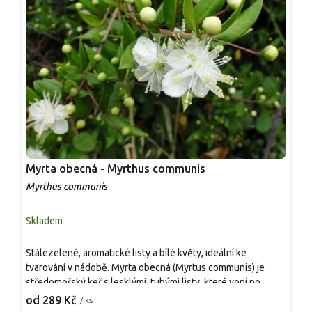
Myrta obecná - Myrthus communis
M
'
Myrthus communis
M
Skladem
S
S
Stálezelené, aromatické listy a bílé květy, ideální ke
k
tvarování v nádobě. Myrta obecná (Myrtus communis) je
h
středomořský keř s lesklými, tuhými listy, které voní po
n
2
silicích při dotyku. V červnu až srpnu nese bílé květy s
od 289 Kč
/ ks
N
výraznými tyčinkami, na podzim dozrávají drobné tmavé