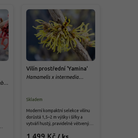
Vilín prostřední 'Yamina'
Vilín prost
Hamamelis x intermedia
Hamamelis x
'Yamina'
uby
Skladem
Skladem
Moderní kompaktní selekce vilínu
Elegantní a 
dorůstá 1,5–2 m výšky i šířky a
kultivar vilí
vytváří hustý, pravidelně větvený
žluté květy v
keř se vzpřímeným až lehce
výrazné podzi
1 499 Kč
699 Kč
/ ks
rozložitým habitem. Kvete velmi
Pomalu rosto