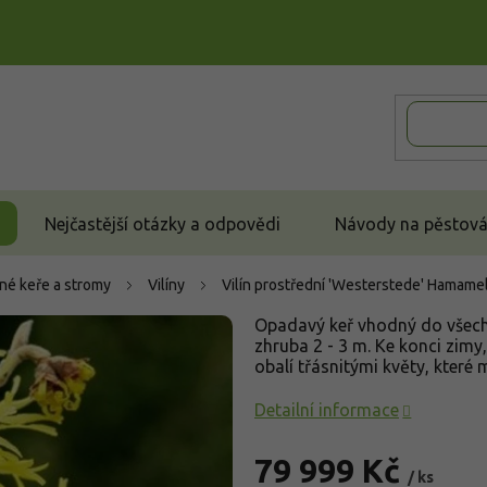
Nejčastější otázky a odpovědi
Návody na pěstován
né keře a stromy
Vilíny
Vilín prostřední 'Westerstede'
Hamameli
Opadavý keř vhodný do všech z
zhruba 2 - 3 m. Ke konci zimy
obalí třásnitými květy, které 
Detailní informace
79 999 Kč
/ ks