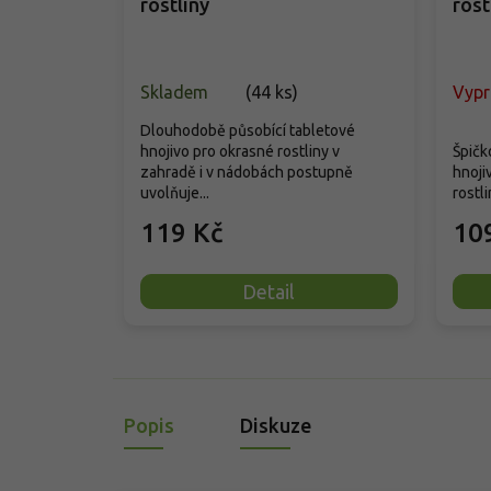
rostliny
rost
Skladem
(
44 ks
)
Vyp
Dlouhodobě působící tabletové
hnojivo pro okrasné rostliny v
Špičk
zahradě i v nádobách postupně
hnoji
uvolňuje...
rostli
119 Kč
10
Detail
Popis
Diskuze