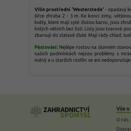
Vilín prostřední 'Westerstede'
- opadavý ke
šířce zhruba 2 - 3 m. Ke konci zimy, většino
květy, které mají sytě žlutou barvu, jsou zhru
holých větvích bez listí. Listy jsou tvarově po
zbarvují do zlatavě žluté. Mají rády chlad, tu
Pěstování:
Nejlépe rostou na slunném stanovi
našich podmínkách nejsou problémy s mraz
nutný a u starších rostlin se ani nedoporučuje
Z
á
Vše o
p
a
O nás
t
í
Doprav