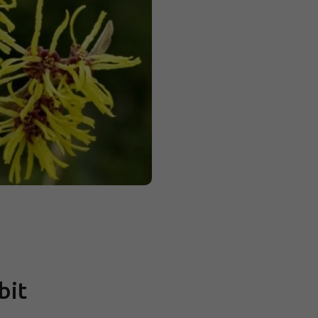
Měrná
cena:
bit