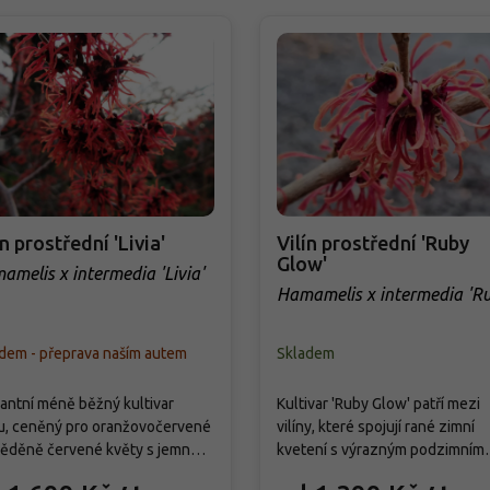
ín prostřední 'Livia'
Vilín prostřední 'Ruby
Glow'
amelis x intermedia 'Livia'
Hamamelis x intermedia 'R
Glow'
dem - přeprava naším autem
Skladem
antní méně běžný kultivar
Kultivar 'Ruby Glow' patří mezi
nu, ceněný pro oranžovočervené
vilíny, které spojují rané zimní
ěděně červené květy s jemnou
kvetení s výrazným podzimním
. Pomalu rostoucí opadavý keř
zbarvením. Keř s vějířovitým