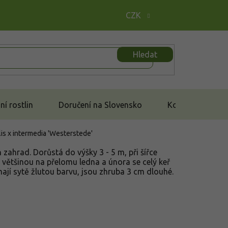
CZK
Hledat
í rostlin
Doručení na Slovensko
Kontakt
s x intermedia 'Westerstede'
ahrad. Dorůstá do výšky 3 - 5 m, při šířce
, většinou na přelomu ledna a února se celý keř
mají sytě žlutou barvu, jsou zhruba 3 cm dlouhé.