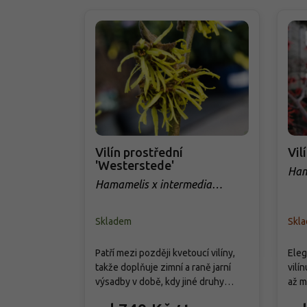
Vilín prostřední
Vil
'Westerstede'
Ham
Hamamelis x intermedia
'Westerstede'
Skladem
Skla
Patří mezi později kvetoucí vilíny,
Eleg
takže doplňuje zimní a raně jarní
vilí
výsadby v době, kdy jiné druhy
až m
teprve raší. Vytváří široce miskovitý,
vůní