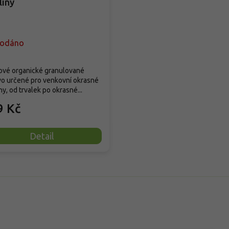
liny
rodáno
ové organické granulované
vo určené pro venkovní okrasné
ny, od trvalek po okrasné...
9 Kč
Detail