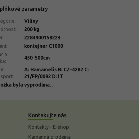
plňkové parametry
egorie
:
Vilíny
otnost
:
200 kg
N
:
2284900158223
ení
:
kontejner C1000
r a
450-500cm
ka
:
nt
A: Hamamelis B: CZ-4282 C:
ssport
:
21/FP/0092 D: IT
ložka byla vyprodána…
Kontakujte nás
Kontakty - E-shop
Kamenná prodejna