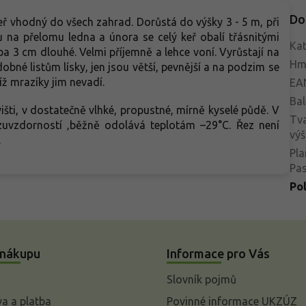
Do
ř vhodný do všech zahrad. Dorůstá do výšky 3 - 5 m, při
u na přelomu ledna a února se celý keř obalí třásnitými
Kat
ba 3 cm dlouhé. Velmi příjemně a lehce voní. Vyrůstají na
Hm
dobné listům lísky, jen jsou větší, pevnější a na podzim se
díž mrazíky jim nevadí.
EA
Bal
šti, v dostatečně vlhké, propustné, mírně kyselé půdě. V
Tva
uvzdorností ‚běžně odolává teplotám –29°C. Řez není
výš
.
Pla
Pa
Po
 nákupu
Informace pro Vás
Slovník pojmů
a a platba
Povinné informace UKZÚZ