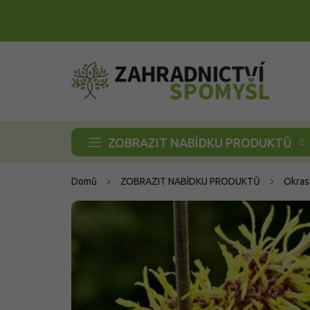
Přejít
na
obsah
ZOBRAZIT NABÍDKU PRODUKTŮ
Domů
ZOBRAZIT NABÍDKU PRODUKTŮ
Okras