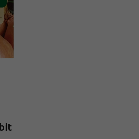
Měrná
cena:
bit