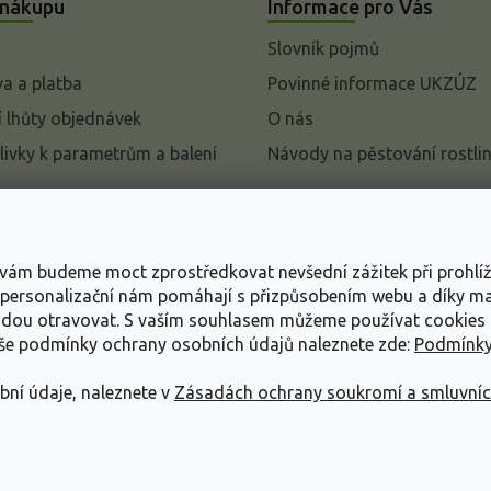
 nákupu
Informace pro Vás
Slovník pojmů
a a platba
Povinné informace UKZÚZ
 lhůty objednávek
O nás
livky k parametrům a balení
Návody na pěstování rostli
pení od kupní smlouvy
mace
s vám budeme moct zprostředkovat nevšední zážitek při prohlí
ace o ochraně osobních
, personalizační nám pomáhají s přizpůsobením webu a díky 
udou otravovat.
S vaším souhlasem můžeme používat cookies 
dní podmínky
aše podmínky ochrany osobních údajů naleznete zde:
Podmínky
bní údaje, naleznete v
Zásadách ochrany soukromí a smluvní