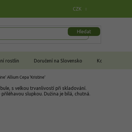
CZK
Hledat
í rostlin
Doručení na Slovensko
Kontakt
tine'
Allium Cepa 'Kristine'
bule, s velkou trvanlivostí při skladování.
 přiléhavou slupkou. Dužina je bílá, chutná.