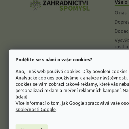
Vše o
p
a
O nás
t
í
Doprav
Dodací
Vysvět
rostlin
Odstou
Podělíte se s námi o vaše cookies?
Rekla
Ano, i náš web používá cookies. Díky povolení cookie
Inform
Analytické cookies používáme k analýze návštěvnosti
údajů
cookies se vám zobrazí takové reklamy, které vás neb
Obcho
personalizaci reklam a měření reklamních kampaní. N
údajů.
Více informací o tom, jak Google zpracovává vaše oso
společnosti Google
.