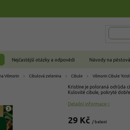
Nejčastější otázky a odpovědi
Návody na pěstován
a Vilmorin
Cibulová zelenina
Cibule
Vilmorin Cibule 'Kris
Kristine je poloraná odrůda ci
Kulovité cibule, pokryté dobře
Detailní informace
29 Kč
/ balení