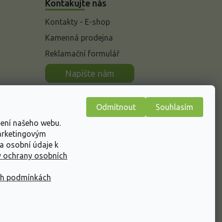
Kontakujte nás
Kontakty - E-shop
Kamenná prodejna
Reklamační formulář
n
Napište nám
Odmítnout
Souhlasím
žení našeho webu.
marketingovým
a osobní údaje k
 ochrany osobních
ch podmínkách