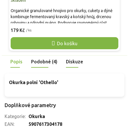
Skladem
S
Organické granulované hnojivo pro okurky, cukety a dýně
Z
kombinuje fermentovaný kravský a koňský hnůj, drcenou
p
rohovinu a přírodní guáno. Podporuje rovnoměrný růst,
m
zvyšuje biologickou aktivitu a strukturu půdy a zajišťuje
P
179 Kč
1
/ ks
zdravý vývoj kořenů během celé vegetační sezóny.
j
p
Do košíku
b
Popis
Podobné (4)
Diskuze
Okurka polní 'Othello'
Doplňkové parametry
Kategorie
:
Okurka
EAN
:
5907617304178