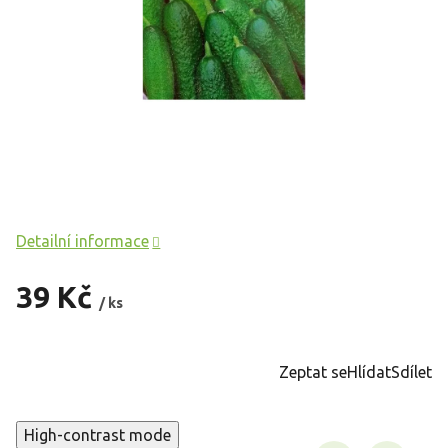
Detailní informace
39 Kč
/ ks
Měrná
cena:
Zeptat se
Hlídat
Sdílet
High-contrast mode