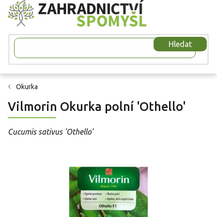
Přejít
na
obsah
Hledat
Okurka
Vilmorin Okurka polní 'Othello'
Cucumis sativus 'Othello'