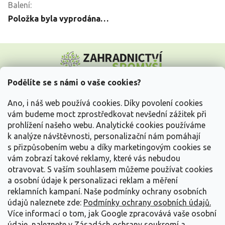
Balení
:
Položka byla vyprodána…
Z
á
p
a
Podělíte se s námi o vaše cookies?
t
Vše o nákupu
í
Ano, i náš web používá cookies. Díky povolení cookies
vám budeme moct zprostředkovat nevšední zážitek při
prohlížení našeho webu. Analytické cookies používáme
Informace pro Vás
k analýze návštěvnosti, personalizační nám pomáhají
s přizpůsobením webu a díky marketingovým cookies se
Kontakujte nás
vám zobrazí takové reklamy, které vás nebudou
otravovat.
S vaším souhlasem můžeme používat cookies
a osobní údaje k personalizaci reklam a měření
reklamních kampaní. Naše podmínky ochrany osobních
údajů naleznete zde:
Podmínky ochrany osobních údajů.
Více informací o tom, jak Google zpracovává vaše osobní
údaje, naleznete v
Zásadách ochrany soukromí a