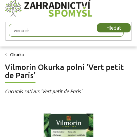
Přejít
na
obsah
Hledat
Okurka
Vilmorin Okurka polní 'Vert petit
de Paris'
Cucumis sativus 'Vert petit de Paris'