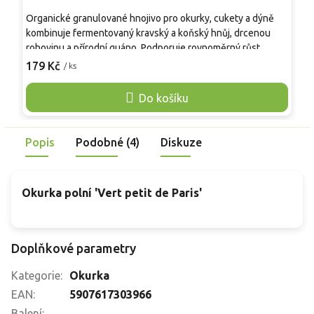
Organické granulované hnojivo pro okurky, cukety a dýně
Z
kombinuje fermentovaný kravský a koňský hnůj, drcenou
p
rohovinu a přírodní guáno. Podporuje rovnoměrný růst,
m
zvyšuje biologickou aktivitu a strukturu půdy a zajišťuje
P
179 Kč
1
/ ks
zdravý vývoj kořenů během celé vegetační sezóny.
j
p
Do košíku
b
Popis
Podobné (4)
Diskuze
Okurka polní 'Vert petit de Paris'
Doplňkové parametry
Kategorie
:
Okurka
EAN
:
5907617303966
Balení
: