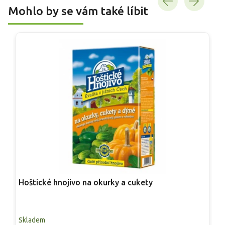
Mohlo by se vám také líbit
Hoštické hnojivo na okurky a cukety
S
Skladem
S