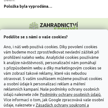
Položka byla vyprodána…
Z
á
p
a
Podělíte se s námi o vaše cookies?
t
Vše o nákupu
í
Ano, i náš web používá cookies. Díky povolení cookies
vám budeme moct zprostředkovat nevšední zážitek při
prohlížení našeho webu. Analytické cookies používáme
Informace pro Vás
k analýze návštěvnosti, personalizační nám pomáhají
s přizpůsobením webu a díky marketingovým cookies se
Kontakujte nás
vám zobrazí takové reklamy, které vás nebudou
otravovat.
S vaším souhlasem můžeme používat cookies
a osobní údaje k personalizaci reklam a měření
reklamních kampaní. Naše podmínky ochrany osobních
údajů naleznete zde:
Podmínky ochrany osobních údajů.
Více informací o tom, jak Google zpracovává vaše osobní
údaje, naleznete v
Zásadách ochrany soukromí a