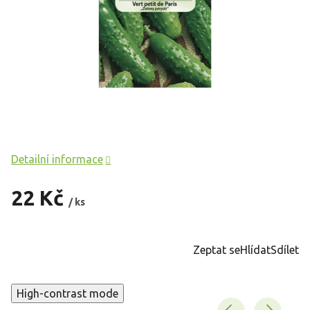
Detailní informace
22 Kč
/ ks
Měrná
cena:
Zeptat se
Hlídat
Sdílet
High-contrast mode