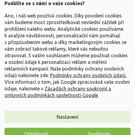
a
Podělíte se s námi o vaše cookies?
t
Vše o nákupu
í
Ano, i náš web používá cookies. Díky povolení cookies
vám budeme moct zprostředkovat nevšední zážitek při
prohlížení našeho webu. Analytické cookies používáme
Informace pro Vás
k analýze návštěvnosti, personalizační nám pomáhají
s přizpůsobením webu a díky marketingovým cookies se
Kontakujte nás
vám zobrazí takové reklamy, které vás nebudou
otravovat.
S vaším souhlasem můžeme používat cookies
a osobní údaje k personalizaci reklam a měření
reklamních kampaní. Naše podmínky ochrany osobních
údajů naleznete zde:
Podmínky ochrany osobních údajů.
Více informací o tom, jak Google zpracovává vaše osobní
údaje, naleznete v
Zásadách ochrany soukromí a
smluvních podmínkách společnosti Google
.
Vytvořil Shoptet
Nastavení
Copyright 2026
Zahradnictví Spomyšl
. Všechna práva
Odmítnout
Souhlasím