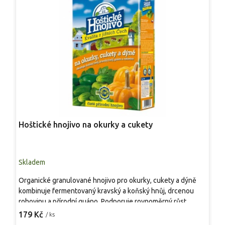
Hoštické hnojivo na okurky a cukety
S
Skladem
S
Organické granulované hnojivo pro okurky, cukety a dýně
Z
kombinuje fermentovaný kravský a koňský hnůj, drcenou
p
rohovinu a přírodní guáno. Podporuje rovnoměrný růst,
m
zvyšuje biologickou aktivitu a strukturu půdy a zajišťuje
P
179 Kč
1
/ ks
zdravý vývoj kořenů během celé vegetační sezóny.
j