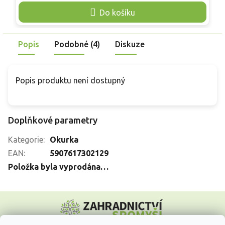
p
Do košíku
b
Popis
Podobné (4)
Diskuze
Popis produktu není dostupný
Doplňkové parametry
Kategorie
:
Okurka
EAN
:
5907617302129
Položka byla vyprodána…
Z
á
p