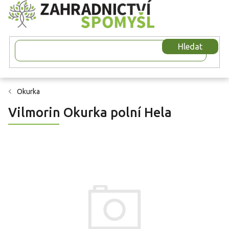
Přejít
na
obsah
Hledat
Okurka
Vilmorin Okurka polní Hela