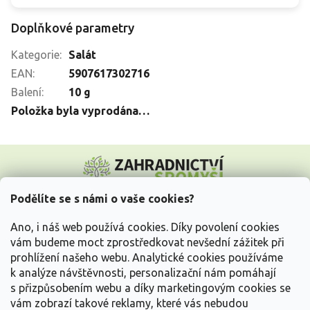
Doplňkové parametry
Kategorie
:
Salát
EAN
:
5907617302716
Balení
:
10 g
Položka byla vyprodána…
Z
á
p
a
Podělíte se s námi o vaše cookies?
t
Vše o nákupu
í
Ano, i náš web používá cookies. Díky povolení cookies
vám budeme moct zprostředkovat nevšední zážitek při
prohlížení našeho webu. Analytické cookies používáme
Informace pro Vás
k analýze návštěvnosti, personalizační nám pomáhají
s přizpůsobením webu a díky marketingovým cookies se
Kontakujte nás
vám zobrazí takové reklamy, které vás nebudou