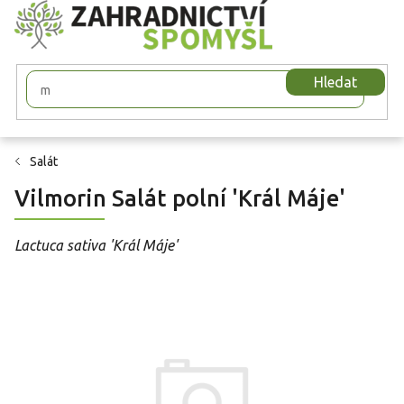
Přejít
na
obsah
Hledat
Salát
Vilmorin Salát polní 'Král Máje'
Lactuca sativa 'Král Máje'