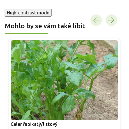
High-contrast mode
Mohlo by se vám také líbit
Celer řapíkatý/listový
P