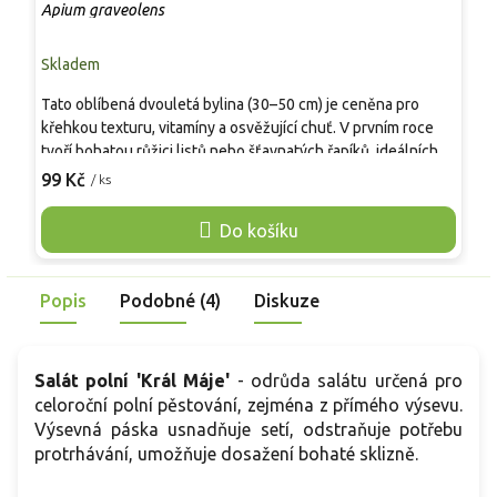
Apium graveolens
P
Skladem
S
Tato oblíbená dvouletá bylina (30–50 cm) je ceněna pro
O
křehkou texturu, vitamíny a osvěžující chuť. V prvním roce
s
tvoří bohatou růžici listů nebo šťavnatých řapíků, ideálních
t
do salátů i teplé kuchyně. Znakem jsou sytě zelené listy a
n
99 Kč
2
/ ks
masité stonky s detoxikačními účinky a silným aromatem. V
v
zahradě se uplatní v zeleninových záhonech, kde vyžaduje
'
Do košíku
pravidelnou péči pro zajištění jemnosti pletiv bez tuhých
o
vláken.
j
P
Popis
Podobné (4)
Diskuze
v
u
Salát polní 'Král Máje'
- odrůda salátu určená pro
celoroční polní pěstování, zejména z přímého výsevu.
Výsevná páska usnadňuje setí, odstraňuje potřebu
protrhávání, umožňuje dosažení bohaté sklizně.