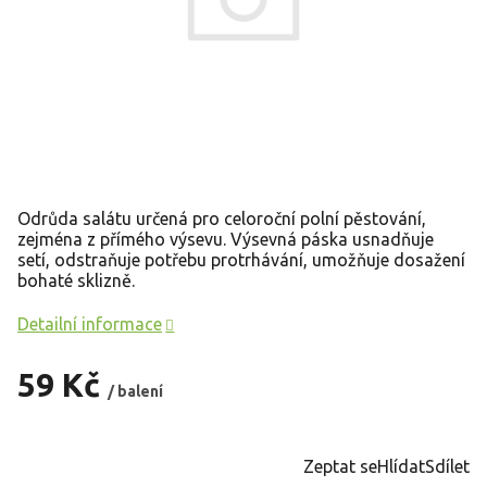
Odrůda salátu určená pro celoroční polní pěstování,
zejména z přímého výsevu. Výsevná páska usnadňuje
setí, odstraňuje potřebu protrhávání, umožňuje dosažení
bohaté sklizně.
Detailní informace
59 Kč
/ balení
Měrná
cena:
Zeptat se
Hlídat
Sdílet