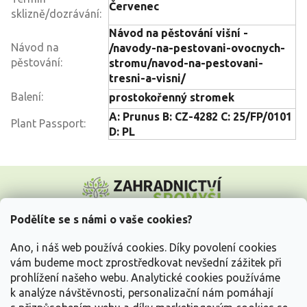
Červenec
sklizně/dozrávání
:
Návod na pěstování višní -
Návod na
/navody-na-pestovani-ovocnych-
pěstování
:
stromu/navod-na-pestovani-
tresni-a-visni/
Balení
:
prostokořenný stromek
A: Prunus B: CZ-4282 C: 25/FP/0101
Plant Passport
:
D: PL
Z
á
p
a
Podělíte se s námi o vaše cookies?
t
Vše o nákupu
í
Ano, i náš web používá cookies. Díky povolení cookies
vám budeme moct zprostředkovat nevšední zážitek při
prohlížení našeho webu. Analytické cookies používáme
Informace pro Vás
k analýze návštěvnosti, personalizační nám pomáhají