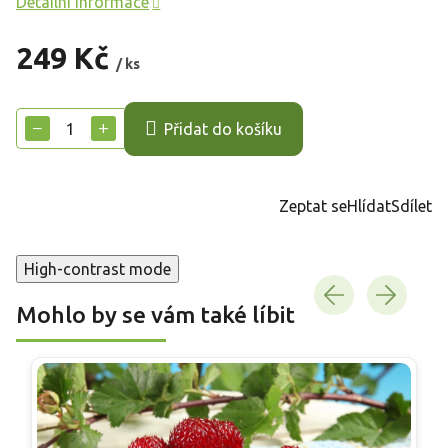
Detailní informace
249 Kč
/ ks
Měrná
cena:
−
+
Přidat do košíku
Zeptat se
Hlídat
Sdílet
High-contrast mode
Mohlo by se vám také líbit