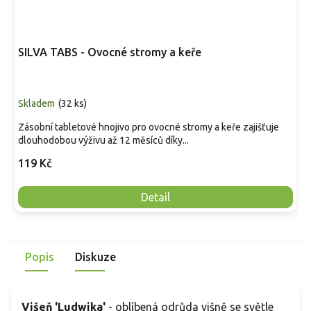
SILVA TABS - Ovocné stromy a keře
Skladem
(
32 ks
)
Zásobní tabletové hnojivo pro ovocné stromy a keře zajišťuje
dlouhodobou výživu až 12 měsíců díky...
119 Kč
Detail
Popis
Diskuze
Višeň '
Ludwika
'
-
oblíbená odrůda višně se světle