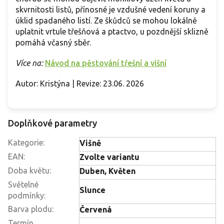
skvrnitosti listů, přínosné je vzdušné vedení koruny a
úklid spadaného listí. Ze škůdců se mohou lokálně
uplatnit vrtule třešňová a ptactvo, u pozdnější sklizně
pomáhá včasný sběr.
Více na:
Návod na pěstování třešní a višní
Autor: Kristýna | Revize: 23.06. 2026
Doplňkové parametry
Kategorie
:
Višně
EAN
:
Zvolte variantu
Doba květu
:
Duben, Květen
Světelné
Slunce
podmínky
:
Barva plodu
:
Červená
Termín