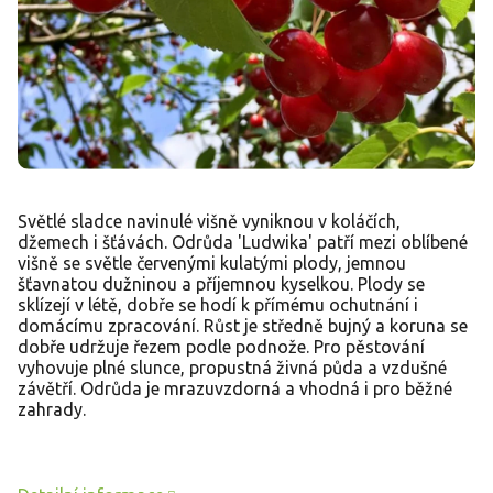
Světlé sladce navinulé višně vyniknou v koláčích,
džemech i šťávách. Odrůda 'Ludwika' patří mezi oblíbené
višně se světle červenými kulatými plody, jemnou
šťavnatou dužninou a příjemnou kyselkou. Plody se
sklízejí v létě, dobře se hodí k přímému ochutnání i
domácímu zpracování. Růst je středně bujný a koruna se
dobře udržuje řezem podle podnože. Pro pěstování
vyhovuje plné slunce, propustná živná půda a vzdušné
závětří. Odrůda je mrazuvzdorná a vhodná i pro běžné
zahrady.