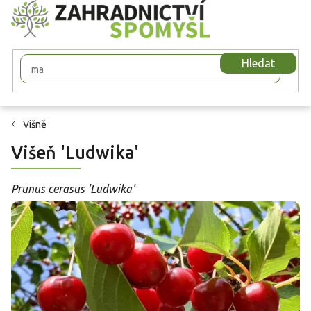
Přejít
na
obsah
Hledat
Višně
Višeň 'Ludwika'
Prunus cerasus 'Ludwika'