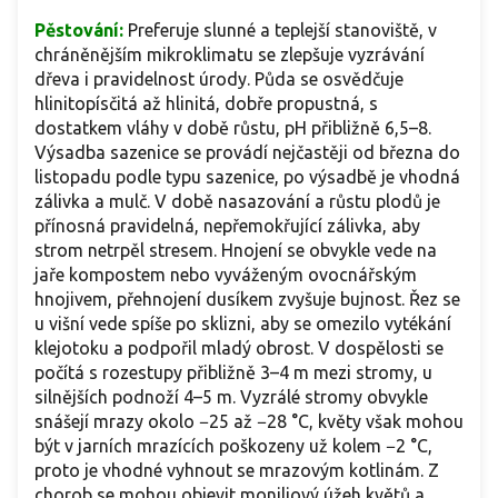
Pěstování:
Preferuje slunné a teplejší stanoviště, v
chráněnějším mikroklimatu se zlepšuje vyzrávání
dřeva i pravidelnost úrody. Půda se osvědčuje
hlinitopísčitá až hlinitá, dobře propustná, s
dostatkem vláhy v době růstu, pH přibližně 6,5–8.
Výsadba sazenice se provádí nejčastěji od března do
listopadu podle typu sazenice, po výsadbě je vhodná
zálivka a mulč. V době nasazování a růstu plodů je
přínosná pravidelná, nepřemokřující zálivka, aby
strom netrpěl stresem. Hnojení se obvykle vede na
jaře kompostem nebo vyváženým ovocnářským
hnojivem, přehnojení dusíkem zvyšuje bujnost. Řez se
u višní vede spíše po sklizni, aby se omezilo vytékání
klejotoku a podpořil mladý obrost. V dospělosti se
počítá s rozestupy přibližně 3–4 m mezi stromy, u
silnějších podnoží 4–5 m. Vyzrálé stromy obvykle
snášejí mrazy okolo −25 až −28 °C, květy však mohou
být v jarních mrazících poškozeny už kolem −2 °C,
proto je vhodné vyhnout se mrazovým kotlinám. Z
chorob se mohou objevit moniliový úžeh květů a