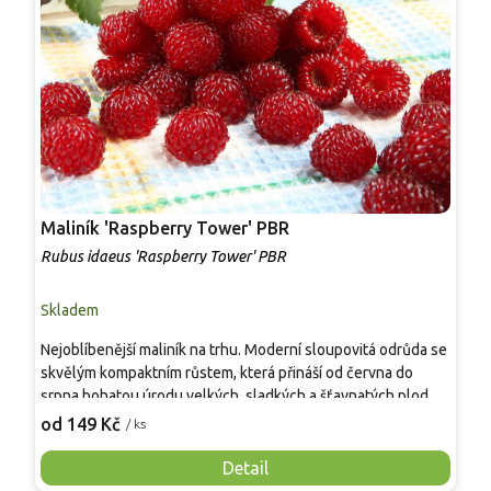
Maliník 'Raspberry Tower' PBR
P
'
Rubus idaeus 'Raspberry Tower' PBR
C
Skladem
S
Nejoblíbenější maliník na trhu. Moderní sloupovitá odrůda se
M
skvělým kompaktním růstem, která přináší od června do
A
srpna bohatou úrodu velkých, sladkých a šťavnatých plodů.
v
Pevné vzpřímené výhony tvoří elegantní habitus bez
j
od 149 Kč
o
/ ks
nutnosti opory, ideální pro nádoby, balkony i malé zahrady.
n
Mrazuvzdornost do −25 °C a spolehlivá vitalita z něj dělají
V
Detail
skvělou volbu pro každého pěstitele.