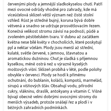
červenými plody a jemnější sladkokyselou chutí. Patří
mezi ovocné odrůdy vhodné pro zahrady, kde má
víceúčelová sklizeň větší význam než čistě stolní
vzhled. Růst je středně bujný, koruna bývá dobře
větvená a snadno se udržuje prosvětlovacím řezem.
Konečná velikost stromu závisí na podnoži, půdě a
zvoleném pěstitelském tvaru. V dubnu až začátkem
května nese bílé květy v chocholících, které poskytují
pyl a nektar včelám. Plody jsou menší až střední,
kulaté, světle červené, s jemnou, šťavnatou a
aromatickou dužninou. Chuť je sladká s příjemnou
kyselkou, méně ostrá než u výrazně kyselých
moštových višní. Sklizeň probíhá v létě, podle polohy
obvykle v červenci. Plody se hodí k přímému
ochutnání, do bublanin, koláčů, kompotů, marmelád,
sirupů a višňových šťáv. Obsahují vodu, přírodní
cukry, vlákninu, draslík, antokyany a vitamin C. Višně
bývají obecně velmi dobrými ovocnými stromy do
menších výsadeb, protože snášejí řez a plodí i v
běžných zahradních podmínkách.