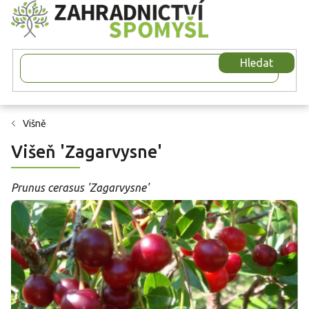
Přejít
na
obsah
Hledat
Višně
Višeň 'Zagarvysne'
Prunus cerasus 'Zagarvysne'