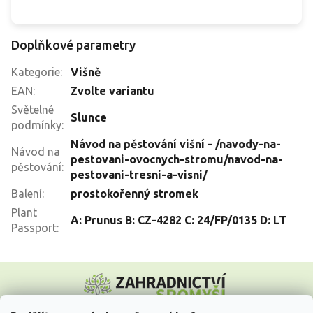
Doplňkové parametry
Kategorie
:
Višně
EAN
:
Zvolte variantu
Světelné
Slunce
podmínky
:
Návod na pěstování višní - /navody-na-
Návod na
pestovani-ovocnych-stromu/navod-na-
pěstování
:
pestovani-tresni-a-visni/
Balení
:
prostokořenný stromek
Plant
A: Prunus B: CZ-4282 C: 24/FP/0135 D: LT
Passport
:
Z
á
p