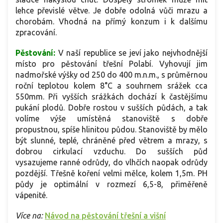
lehce převislé větve. Je dobře odolná vůči mrazu a
chorobám. Vhodná na přímý konzum i k dalšímu
zpracování.
Pěstování:
V naší republice se jeví jako nejvhodnější
místo pro pěstování třešní Polabí. Vyhovují jim
nadmořské výšky od 250 do 400 m.n.m., s průměrnou
roční teplotou kolem 8°C a souhrnem srážek cca
550mm. Při vyšších srážkách dochází k častějšímu
pukání plodů. Dobře rostou v sušších půdách, a tak
volíme výše umístěná stanoviště s dobře
propustnou, spíše hlinitou půdou. Stanoviště by mělo
být slunné, teplé, chráněné před větrem a mrazy, s
dobrou cirkulací vzduchu. Do sušších půd
vysazujeme ranné odrůdy, do vlhčích naopak odrůdy
pozdější. Třešně koření velmi mělce, kolem 1,5m. PH
půdy je optimální v rozmezí 6,5-8, přiměřeně
vápenité.
Více na:
Návod na pěstování třešní a višní