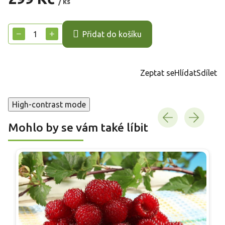
/ ks
Měrná
cena:
−
+
Přidat do košíku
Zeptat se
Hlídat
Sdílet
High-contrast mode
Mohlo by se vám také líbit