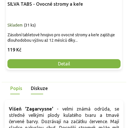
SILVA TABS - Ovocné stromy a keře
Skladem
(
31 ks
)
Zásobní tabletové hnojivo pro ovocné stromy a keře zajišťuje
dlouhodobou výživu až 12 měsíců díky...
119 Kč
Detail
Popis
Diskuze
Višeň 'Zagarvysne'
-
velmi známá odrůda, se
středně velkými plody kulatého tvaru a tmavě
červené barvy. Dozrávají na začátku července. Mají
sladce nakyslou chuť. Dospělý stromek může mít