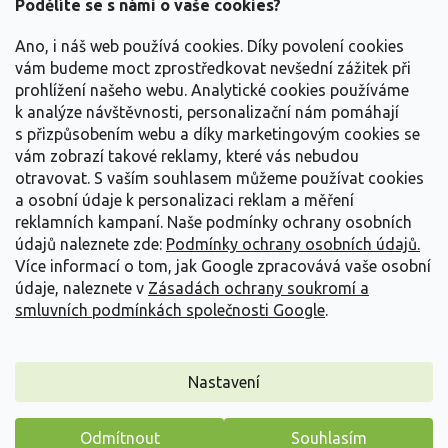
a
Podělíte se s námi o vaše cookies?
t
Vše o nákupu
í
Ano, i náš web používá cookies. Díky povolení cookies
vám budeme moct zprostředkovat nevšední zážitek při
prohlížení našeho webu. Analytické cookies používáme
Informace pro Vás
k analýze návštěvnosti, personalizační nám pomáhají
s přizpůsobením webu a díky marketingovým cookies se
Kontakujte nás
vám zobrazí takové reklamy, které vás nebudou
otravovat.
S vaším souhlasem můžeme používat cookies
a osobní údaje k personalizaci reklam a měření
reklamních kampaní. Naše podmínky ochrany osobních
údajů naleznete zde:
Podmínky ochrany osobních údajů.
Více informací o tom, jak Google zpracovává vaše osobní
údaje, naleznete v
Zásadách ochrany soukromí a
smluvních podmínkách společnosti Google
.
Vytvořil Shoptet
Nastavení
Copyright 2026
Zahradnictví Spomyšl
. Všechna práva
Odmítnout
Souhlasím