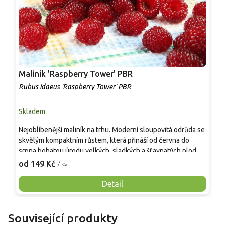
Maliník 'Raspberry Tower' PBR
P
'
Rubus idaeus 'Raspberry Tower' PBR
C
Skladem
S
Nejoblíbenější maliník na trhu. Moderní sloupovitá odrůda se
M
skvělým kompaktním růstem, která přináší od června do
A
srpna bohatou úrodu velkých, sladkých a šťavnatých plodů.
v
Pevné vzpřímené výhony tvoří elegantní habitus bez
j
od 149 Kč
o
/ ks
nutnosti opory, ideální pro nádoby, balkony i malé zahrady.
n
Mrazuvzdornost do −25 °C a spolehlivá vitalita z něj dělají
V
Detail
skvělou volbu pro každého pěstitele.
Související produkty